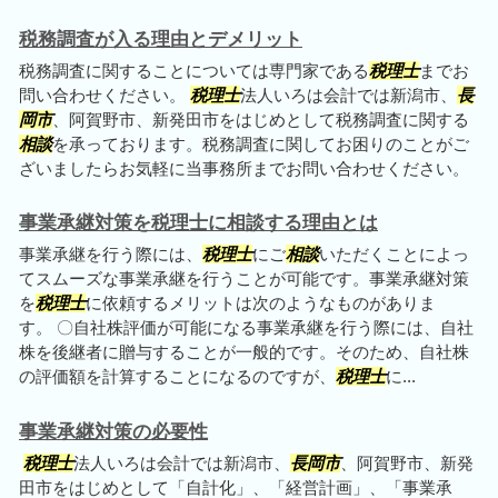
税務調査が入る理由とデメリット
税務調査に関することについては専門家である
税理士
までお
問い合わせください。
税理士
法人いろは会計では新潟市、
長
岡市
、阿賀野市、新発田市をはじめとして税務調査に関する
相談
を承っております。税務調査に関してお困りのことがご
ざいましたらお気軽に当事務所までお問い合わせください。
事業承継対策を税理士に相談する理由とは
事業承継を行う際には、
税理士
にご
相談
いただくことによっ
てスムーズな事業承継を行うことが可能です。事業承継対策
を
税理士
に依頼するメリットは次のようなものがありま
す。 〇自社株評価が可能になる事業承継を行う際には、自社
株を後継者に贈与することが一般的です。そのため、自社株
の評価額を計算することになるのですが、
税理士
に...
事業承継対策の必要性
税理士
法人いろは会計では新潟市、
長岡市
、阿賀野市、新発
田市をはじめとして「自計化」、「経営計画」、「事業承