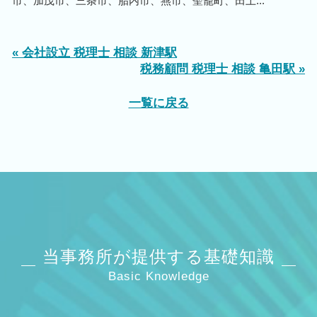
市、加茂市、三条市、胎内市、燕市、聖籠町、田上...
« 会社設立 税理士 相談 新津駅
税務顧問 税理士 相談 亀田駅 »
一覧に戻る
当事務所が提供する基礎知識
Basic Knowledge