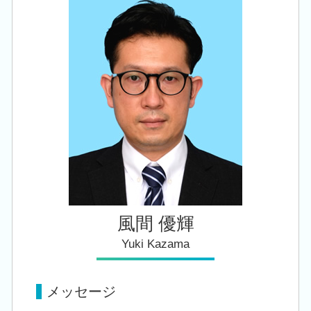
創業支援 税理士 相談 新潟市東区
事業承継 相続税
贈与税 夫婦間
会社設立 税理士 相談 新津駅
経営 承継
法人税 申告 提出書類
相続 税理士 相談 新潟市北区
相続税 申告書
相続 税理士 相談 江南区
相続税 手続き
税務顧問 税理士 相談 新津駅
相続 株
会社設立 税理士 相談 江南区
創業支援 税理士 相談 阿賀野市
会社設立 税理士 相談 五泉市
風間 優輝
Yuki Kazama
メッセージ