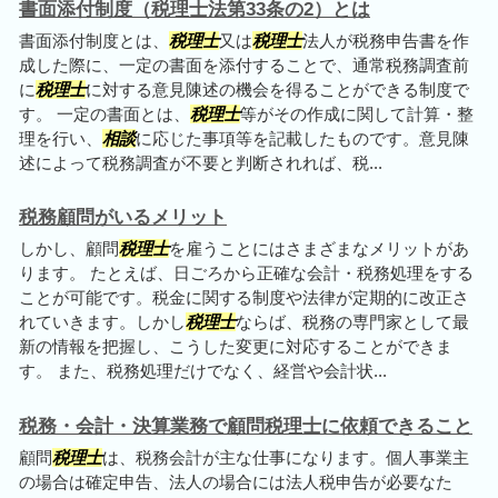
書面添付制度（税理士法第33条の2）とは
書面添付制度とは、
税理士
又は
税理士
法人が税務申告書を作
成した際に、一定の書面を添付することで、通常税務調査前
に
税理士
に対する意見陳述の機会を得ることができる制度で
す。 一定の書面とは、
税理士
等がその作成に関して計算・整
理を行い、
相談
に応じた事項等を記載したものです。意見陳
述によって税務調査が不要と判断されれば、税...
税務顧問がいるメリット
しかし、顧問
税理士
を雇うことにはさまざまなメリットがあ
ります。 たとえば、日ごろから正確な会計・税務処理をする
ことが可能です。税金に関する制度や法律が定期的に改正さ
れていきます。しかし
税理士
ならば、税務の専門家として最
新の情報を把握し、こうした変更に対応することができま
す。 また、税務処理だけでなく、経営や会計状...
税務・会計・決算業務で顧問税理士に依頼できること
顧問
税理士
は、税務会計が主な仕事になります。個人事業主
の場合は確定申告、法人の場合には法人税申告が必要なた