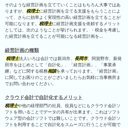
そのような経営計画を立てていくことはもちろん大事ではあ
りますが、
税理士
に経営計画を立てる支援をもらうことによ
って、さらに効率よく実現性の高い経営計画を立てることが
可能になります。
税理士
に経営計画支援を依頼するメリット
としては、次のようなことが挙げられます。・税金を考慮し
た経営計画を立てることが可能になる経営計画を...
経営計画の種類
税理士
法人いろは会計では新潟市、
長岡市
、阿賀野市、新発
田市をはじめとして「自計化」、「経営計画」、「事業承
継」などに関する税務
相談
を承っております。「経営計画」
に関してお困りのことがございましたらお気軽に当事務所ま
でお問い合わせください。
クラウド会計で自計化するメリット
税理士
や他の経理部門の社員、役員などにもクラウド会計ソ
フトを用いることでデータの共有が出来ます。これはソフト
ウェア型の会計ソフトでは難しいことです。クラウド会計ソ
フトを利用することで自計化をスムーズに行うことが可能で