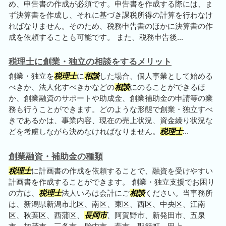
め、申告書の作成が必須です。申告書を作成する際には、ま
ず決算書を作成し、それに基づき課税所得の計算を行わなけ
ればなりません。そのため、税務申告書のほかに決算書の作
成を依頼することも可能です。 また、税務申告後...
税理士に創業・独立の相談をするメリット
創業・独立を
税理士
に
相談
した場合、個人事業として始める
べきか、法人化すべきかなどの
相談
にのることができるほ
か、創業融資のサポートや助成金、創業補助金の申請等の業
務も行うことができます。どのような形態で創業・独立すべ
きであるかは、事業内容、現在の売上状況、資金繰り状況な
どを考慮しながら決めなければなりません。
税理士
...
創業融資・補助金の種類
税理士
に計画書の作成を依頼することで、融資を受けやすい
計画書を作成することができます。 創業・独立支援でお困り
の方は、
税理士
法人いろは会計にご
相談
ください。当事務所
は、新潟県新潟市北区、南区、東区、西区、中央区、江南
区、秋葉区、西蒲区、
長岡市
、阿賀野市、新発田市、五泉