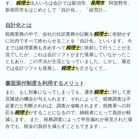
す。
税理士
法人いろは会計では新潟市、
長岡市
、阿賀野市、
新発田市をはじめとして「自計化」、「経営計...
自計化とは
税務業務の中で、会社の仕訳業務や記帳を
税理士
に依頼せず
に社内ですべて終わらせることを「自計化」といいます。 今
までは経理業務も含めすべて
税理士
に依頼して行うことが主
流でしたが、これは会計ソフトがまだ発展していなかったこ
ともあり、この手法が主流となっていました。しかし、最近
では会計ソフトも発展し、
税理士
を介さなくて...
書面添付制度を利用するメリット
また、もし対象になってしまっても、通常
税理士
に対して意
見陳述の機会が与えられます。それによって、税務調査は不
必要だと判断されれば、調査が省略されます。税務署への対
応を
税理士
がすることになるので、納税者にとって負担が軽
減します。 また、税務調査によって申告漏れが発見された場
合でも、税金の負担を減らすこともできます。...