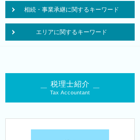
役員報酬 節税
個人事業主 事業計画書
相続・事業承継に関するキーワード
経営改善 税理士
起業 資金
クラウド会計 導入
法人成り タイミング
自社株 事業承継
税務調査 立会
個人事業主 法人化 メリット
エリアに関するキーワード
相続時精算課税 申告
法人税 更正の請求
会社設立 費用
相続税 対策 贈与
相続時精算課税制度 メリット
個人事業主 法人成り
会社設立 税理士 相談 亀田駅
事業承継 節税
税務調査前 修正申告
企業 経営計画
相続 税理士 相談 豊栄駅
生前 相続対策
赤字 法人税
創業補助金 申請
相続 税理士 相談 西蒲区
事業承継 税理士
法人 税金 対策
会社 補助金制度
会社設立 税理士 相談 新潟市南区
事業承継税制 優遇
中期 経営計画
起業 資金 計画
相続 税理士 相談 新潟市東区
生命保険 相続対策
税理士紹介
法人税 修正申告
会社設立 資本金
相続 税理士 相談 新潟市西区
贈与税 申告 税理士
中期 計画 作り方
個人事業主 開業資金 融資
Tax Accountant
創業支援 税理士 相談 五泉市
承継 支援
中小企業倒産防止共済 制度
事業計画書 収支計画
税務顧問 税理士 相談 胎内市
小規模宅地等の特例 要件
修正申告 税務調査
日本政策金融公庫 創業融資 必要書類
相続 税理士 相談 聖籠町
名義預金 贈与税
税理士 経営
創業 事業
税務顧問 税理士 相談 燕市
住宅取得等資金 贈与
月次 巡回監査
個人事業主 法人化
創業支援 税理士 相談 西蒲区
事業承継 法人
法人 申告 書類
政府 起業支援
会社設立 税理士 相談 胎内市
自社株 相続
相続時精算課税制度 デメリット