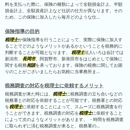
料を支払った際に、保険の種類によって全額損金計上、半額
損金計上、全額資産計上など仕訳の仕方が異なります。その
ため、この保険に加入したら毎月どのような仕...
保険指導の目的
税理士
が保険指導を行うことによって、実際に保険に加入す
ることでどのようなメリットがあるかということを税務的に
判断することが可能となります。
税理士
法人いろは会計では
新潟市、
長岡市
、阿賀野市、新発田市をはじめとして保険に
関する税務
相談
を承っております。保険の税務に関してお困
りのことがございましたらお気軽に当事務所ま...
税務調査の対応を税理士に依頼するメリット
税務調査が来た時には、
税理士
に税務調査の立ち合いなどの
税務署との対応を依頼することが可能です。税務署との対応
を
税理士
に依頼することによって、スムーズに税務調査を行
うことができます。税務調査の対応を
税理士
に依頼すること
によって次のようなメリットがあります。 ・時間を税務調査
に取られずに済む税務調査が来ると、税務署の...