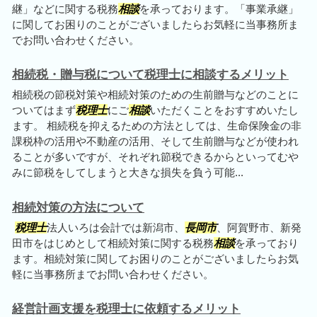
継」などに関する税務
相談
を承っております。「事業承継」
に関してお困りのことがございましたらお気軽に当事務所ま
でお問い合わせください。
相続税・贈与税について税理士に相談するメリット
相続税の節税対策や相続対策のための生前贈与などのことに
ついてはまず
税理士
にご
相談
いただくことをおすすめいたし
ます。 相続税を抑えるための方法としては、生命保険金の非
課税枠の活用や不動産の活用、そして生前贈与などが使われ
ることが多いですが、それぞれ節税できるからといってむや
みに節税をしてしまうと大きな損失を負う可能...
相続対策の方法について
税理士
法人いろは会計では新潟市、
長岡市
、阿賀野市、新発
田市をはじめとして相続対策に関する税務
相談
を承っており
ます。相続対策に関してお困りのことがございましたらお気
軽に当事務所までお問い合わせください。
経営計画支援を税理士に依頼するメリット