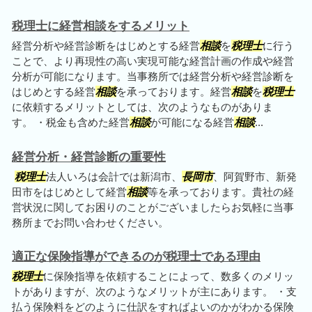
税理士に経営相談をするメリット
経営分析や経営診断をはじめとする経営
相談
を
税理士
に行う
ことで、より再現性の高い実現可能な経営計画の作成や経営
分析が可能になります。当事務所では経営分析や経営診断を
はじめとする経営
相談
を承っております。経営
相談
を
税理士
に依頼するメリットとしては、次のようなものがありま
す。 ・税金も含めた経営
相談
が可能になる経営
相談
...
経営分析・経営診断の重要性
税理士
法人いろは会計では新潟市、
長岡市
、阿賀野市、新発
田市をはじめとして経営
相談
等を承っております。貴社の経
営状況に関してお困りのことがございましたらお気軽に当事
務所までお問い合わせください。
適正な保険指導ができるのが税理士である理由
税理士
に保険指導を依頼することによって、数多くのメリッ
トがありますが、次のようなメリットが主にあります。 ・支
払う保険料をどのように仕訳をすればよいのかがわかる保険