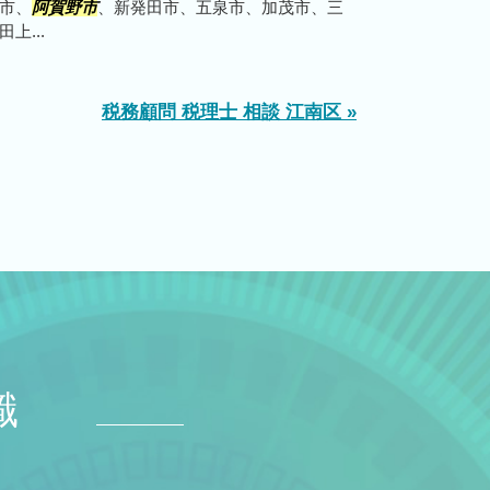
市、
阿賀野市
、新発田市、五泉市、加茂市、三
上...
税務顧問 税理士 相談 江南区 »
識