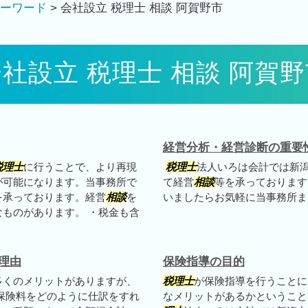
ーワード
>
会社設立 税理士 相談 阿賀野市
社設立 税理士 相談 阿賀
経営分析・経営診断の重要
税理士
に行うことで、より再現
税理士
法人いろは会計では新
が可能になります。当事務所で
て経営
相談
等を承っております
を承っております。経営
相談
を
いましたらお気軽に当事務所ま
ものがあります。 ・税金も含
理由
保険指導の目的
多くのメリットがありますが、
税理士
が保険指導を行うことに
保険料をどのように仕訳をすれ
なメリットがあるかというこ