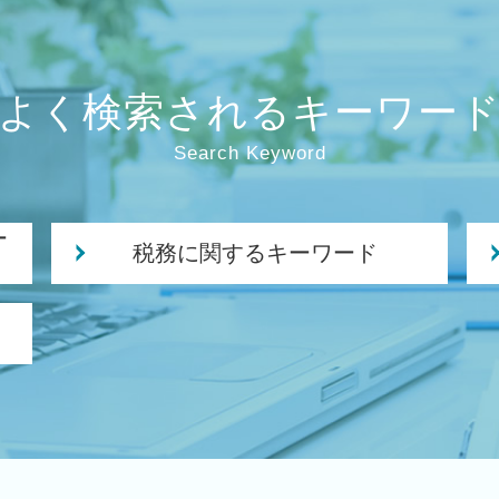
よく検索されるキーワー
Search Keyword
ー
税務に関するキーワード
税理士 税務調査
中期 計画 作り方
法人 顧問
税務調査 立会
税理士 巡回監査
税務 コンサルティング
税務署 調査 法人