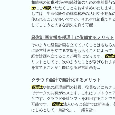
相続税の節税対策や相続対策のための生前贈与
士
にご
相談
いただくことをおすすめいたします。
しては、生命保険金の非課税枠の活用や不動産
使われることが多いですが、それぞれ節税でき
してしまうと大きな損失を負う可能...
経営計画支援を税理士に依頼するメリット
そのような経営計画を立てていくことはもちろ
に経営計画を立てる支援をもらうことによって
経営計画を立てることが可能になります。
税理
リットとしては、次のようなことが挙げられま
を立てることが可能になる経営計画を...
クラウド会計で自計化するメリット
税理士
や他の経理部門の社員、役員などにもク
でデータの共有が出来ます。これはソフトウェ
とです。クラウド会計ソフトを利用することで
可能です。
税理士
法人いろは会計では新潟市、
はじめとして「自計化」、「経営計...