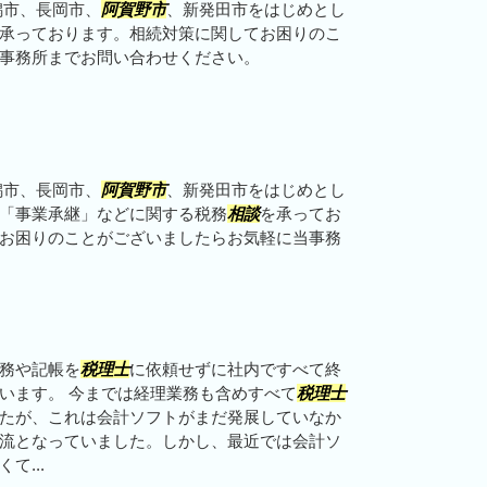
潟市、長岡市、
阿賀野市
、新発田市をはじめとし
承っております。相続対策に関してお困りのこ
事務所までお問い合わせください。
潟市、長岡市、
阿賀野市
、新発田市をはじめとし
「事業承継」などに関する税務
相談
を承ってお
お困りのことがございましたらお気軽に当事務
務や記帳を
税理士
に依頼せずに社内ですべて終
います。 今までは経理業務も含めすべて
税理士
たが、これは会計ソフトがまだ発展していなか
流となっていました。しかし、最近では会計ソ
て...