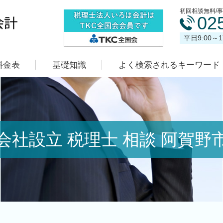
初回相談無料/
02
平日9:00～
料金表
基礎知識
よく検索されるキーワード
会社設立 税理士 相談 阿賀野