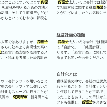
などのことについてはまず
税理
税理士
法人いろは会計では新
 相続税を抑えるための方法と
て相続対策に関する税務
相談
を
の活用、そして生前贈与などが
とがございましたらお気軽に当
るからといってむやみに節税を
経営計画の種類
ん大事ではありますが、
税理士
税理士
法人いろは会計では新
、さらに効率よく実現性の高い
て「自計化」、「経営計画」、
士
に経営計画支援を依頼するメ
ります。「経営計画」に関して
す。・税金を考慮した経営計画
所までお問い合わせください。
自計化とは
ラウド会計ソフトを用いること
税務業務の中で、会社の仕訳業
ア型の会計ソフトでは難しいこ
わらせることを「自計化」とい
自計化をスムーズに行うことが
に依頼して行うことが主流でし
長岡市、
阿賀野市
、新発田市を
ったこともあり、この手法が主
フトも発展し、
税理士
を介さなく