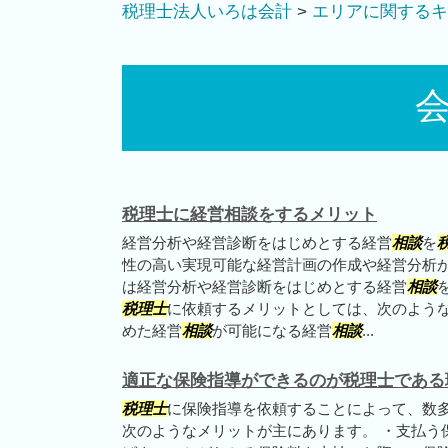
税理士法人いろは会計
>
エリアに関するキ
会
税理士に経営相談をするメリット
経営分析や経営診断をはじめとする経営
相談
を
性の高い実現可能な経営計画の作成や経営分析
は経営分析や経営診断をはじめとする経営
相談
税理士
に依頼するメリットとしては、次のような
めた経営
相談
が可能になる経営
相談
...
適正な保険指導ができるのが税理士である
税理士
に保険指導を依頼することによって、数
次のようなメリットが主にあります。 ・支払う