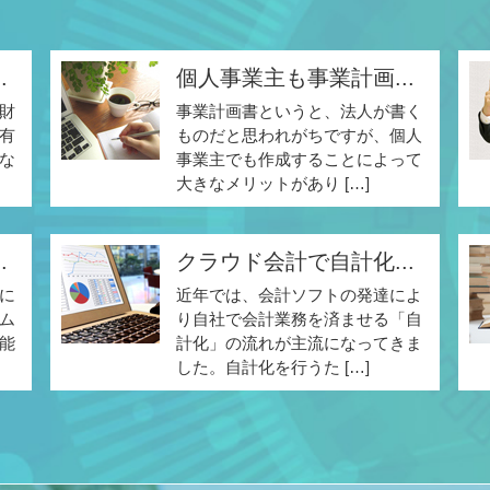
.
個人事業主も事業計画...
財
事業計画書というと、法人が書く
有
ものだと思われがちですが、個人
な
事業主でも作成することによって
大きなメリットがあり […]
.
クラウド会計で自計化...
に
近年では、会計ソフトの発達によ
ム
り自社で会計業務を済ませる「自
能
計化」の流れが主流になってきま
した。自計化を行うた […]