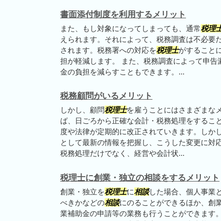
書面添付制度を利用するメリット
また、もし対象になってしまっても、通常
税理
えられます。それによって、税務調査は不必要
されます。税務署への対応を
税理士
がすること
担が軽減します。 また、税務調査によって申告
金の負担を減らすこともできます。...
税務顧問がいるメリット
しかし、顧問
税理士
を雇うことにはさまざまなメ
ば、日ごろから正確な会計・税務処理をするこ
度や法律が定期的に改正されていきます。しか
として最新の情報を把握し、こうした変更に対応
税務処理だけでなく、経営や会計状...
税理士に創業・独立の相談をするメリット
創業・独立を
税理士
に
相談
した場合、個人事業
べきかなどの
相談
にのることができるほか、創
業補助金の申請等の業務も行うことができます