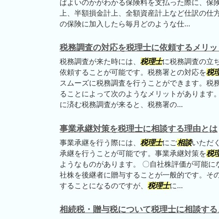
ばよいのかがわかる保険料を支払った際に、保
上、半額損金計上、全額資産計上など仕訳の仕
の保険に加入したら毎月どのような仕...
税務調査の対応を税理士に依頼するメリッ
税務調査が来た時には、
税理士
に税務調査の立
依頼することが可能です。税務署との対応を
税
スムーズに税務調査を行うことができます。税
ることによって次のようなメリットがあります。
に済む税務調査が来ると、税務署の...
事業承継対策を税理士に相談する理由とは
事業承継を行う際には、
税理士
にご
相談
いただ
承継を行うことが可能です。事業承継対策を
税
ようなものがあります。 〇自社株評価が可能に
社株を後継者に贈与することが一般的です。そ
することになるのですが、
税理士
に...
相続税・贈与税について税理士に相談する