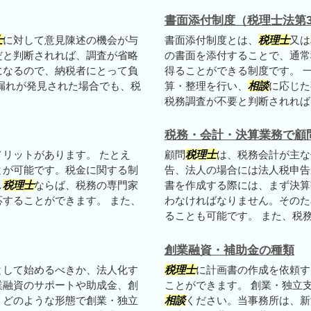
書面添付制度（税理士法第3
士
に対して意見陳述の機会が与
書面添付制度とは、
税理士
又は
だと判断されれば、調査が省略
の書面を添付することで、通常
になるので、納税者にとって負
得ることができる制度です。 
漏れが発見された場合でも、税
算・整理を行い、
相談
に応じた
税務調査が不要と判断されれば、
税務・会計・決算業務で顧
リットがあります。 たとえ
顧問
税理士
は、税務会計が主な
とが可能です。税金に関する制
告、法人の場合には法人税申告
し
税理士
ならば、税務の専門家
書を作成する際には、まず決算
することができます。 また、
わなければなりません。そのた
ることも可能です。 また、税務申
創業融資・補助金の種類
として始めるべきか、法人化す
税理士
に計画書の作成を依頼す
業融資のサポートや助成金、創
ことができます。 創業・独立
。どのような形態で創業・独立
相談
ください。当事務所は、新