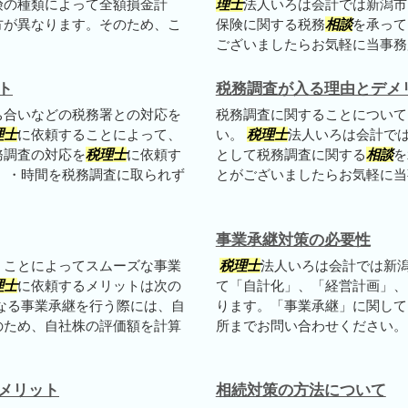
険の種類によって全額損金計
理士
法人いろは会計では新潟市
方が異なります。そのため、こ
保険に関する税務
相談
を承って
ございましたらお気軽に当事務所
ト
税務調査が入る理由とデメ
ち合いなどの税務署との対応を
税務調査に関することについて
理士
に依頼することによって、
い。
税理士
法人いろは会計で
務調査の対応を
税理士
に依頼す
として税務調査に関する
相談
を
 ・時間を税務調査に取られず
とがございましたらお気軽に当
事業承継対策の必要性
くことによってスムーズな事業
税理士
法人いろは会計では新
理士
に依頼するメリットは次の
て「自計化」、「経営計画」、
なる事業承継を行う際には、自
ります。「事業承継」に関して
のため、自社株の評価額を計算
所までお問い合わせください。
メリット
相続対策の方法について