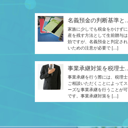
名義預金の判断基準と..
家族に少しでも税金をかけずに
産を残す方法として生前贈与は
効ですが、名義預金と判定され
いための注意が必要で […]
事業承継対策を税理士..
事業承継を行う際には、税理士
ご相談いただくことによってス
ーズな事業承継を行うことが可
です。事業承継対策を […]