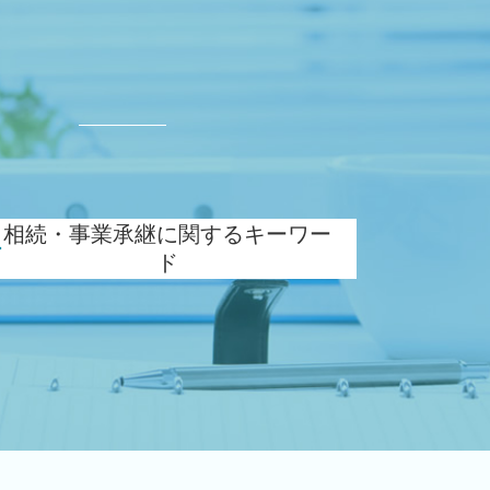
ド
相続・事業承継に関するキーワー
ド
相続税 対策 贈与
相続税 申告書
会社 相続
小規模宅地等の特例 要件
名義預金 贈与税
相続税 対策 アパート
相続税 減らす