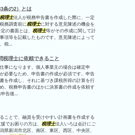
3条の2）とは
税理士
法人が税務申告書を作成した際に、一定
税務調査前に
税理士
に対する意見陳述の機会を
一定の書面とは、
税理士
等がその作成に関して計
事項等を記載したものです。意見陳述によって
税...
問税理士に依頼できること
仕事になります。個人事業主の場合は確定申
が必要なため、申告書の作成が必須です。申告
書を作成し、それに基づき課税所得の計算を行
め、税務申告書のほかに決算書の作成を依頼す
告後...
ることで、融資を受けやすい計画書を作成する
支援でお困りの方は、
税理士
法人いろは会計にご
潟県新潟市北区、南区、東区、西区、中央区、