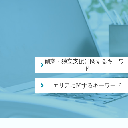
創業・独立支援に関するキーワ
ド
会社設立 費用
エリアに関するキーワード
創業 融資 税理士
株式会社 合同会社
相続 税理士 相談 加茂市
事業計画書 収支計画
相続 税理士 相談 新津駅
会社事業 計画書
創業支援 税理士 相談 新潟市東区
創業 サポート 事業
創業支援 税理士 相談 阿賀野市
創業 事業