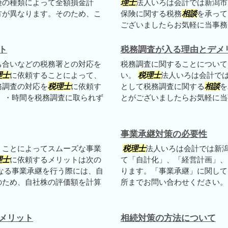
険の種類によって全額損金計
理士
法人いろは会計では新潟市
方が異なります。そのため、こ
保険に関する税務
相談
を承って
ございましたらお気軽に当事務所
ト
税務調査が入る理由とデメ
ち合いなどの税務署との対応を
税務調査に関することについて
理士
に依頼することによって、
い。
税理士
法人いろは会計で
務調査の対応を
税理士
に依頼す
として税務調査に関する
相談
を
 ・時間を税務調査に取られず
とがございましたらお気軽に当
事業承継対策の必要性
くことによってスムーズな事業
税理士
法人いろは会計では新
理士
に依頼するメリットは次の
て「自計化」、「経営計画」、
なる事業承継を行う際には、自
ります。「事業承継」に関して
のため、自社株の評価額を計算
所までお問い合わせください。
メリット
相続対策の方法について