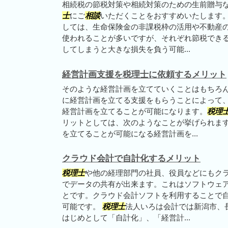
相続税の節税対策や相続対策のための生前贈与
士
にご
相談
いただくことをおすすめいたします。
しては、生命保険金の非課税枠の活用や不動産
使われることが多いですが、それぞれ節税でき
してしまうと大きな損失を負う可能...
経営計画支援を税理士に依頼するメリット
そのような経営計画を立てていくことはもちろ
に経営計画を立てる支援をもらうことによって
経営計画を立てることが可能になります。
税理
リットとしては、次のようなことが挙げられま
を立てることが可能になる経営計画を...
クラウド会計で自計化するメリット
税理士
や他の経理部門の社員、役員などにもク
でデータの共有が出来ます。これはソフトウェ
とです。クラウド会計ソフトを利用することで
可能です。
税理士
法人いろは会計では新潟市、
はじめとして「自計化」、「経営計...