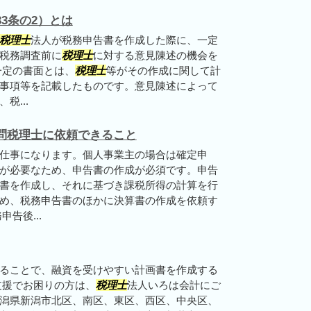
3条の2）とは
税理士
法人が税務申告書を作成した際に、一定
税務調査前に
税理士
に対する意見陳述の機会を
一定の書面とは、
税理士
等がその作成に関して計
事項等を記載したものです。意見陳述によって
税...
問税理士に依頼できること
仕事になります。個人事業主の場合は確定申
が必要なため、申告書の作成が必須です。申告
書を作成し、それに基づき課税所得の計算を行
め、税務申告書のほかに決算書の作成を依頼す
告後...
ることで、融資を受けやすい計画書を作成する
支援でお困りの方は、
税理士
法人いろは会計にご
潟県新潟市北区、南区、東区、西区、中央区、