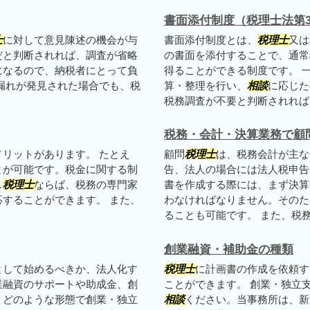
書面添付制度（税理士法第3
士
に対して意見陳述の機会が与
書面添付制度とは、
税理士
又は
だと判断されれば、調査が省略
の書面を添付することで、通常
になるので、納税者にとって負
得ることができる制度です。 
漏れが発見された場合でも、税
算・整理を行い、
相談
に応じた
税務調査が不要と判断されれば、
税務・会計・決算業務で顧
リットがあります。 たとえ
顧問
税理士
は、税務会計が主な
とが可能です。税金に関する制
告、法人の場合には法人税申告
し
税理士
ならば、税務の専門家
書を作成する際には、まず決算
することができます。 また、
わなければなりません。そのた
ることも可能です。 また、税務申
創業融資・補助金の種類
として始めるべきか、法人化す
税理士
に計画書の作成を依頼す
業融資のサポートや助成金、創
ことができます。 創業・独立
。どのような形態で創業・独立
相談
ください。当事務所は、新