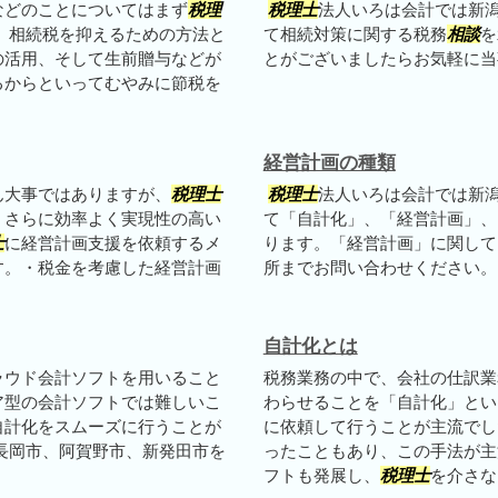
などのことについてはまず
税理
税理士
法人いろは会計では新
 相続税を抑えるための方法と
て相続対策に関する税務
相談
を
の活用、そして生前贈与などが
とがございましたらお気軽に当
るからといってむやみに節税を
経営計画の種類
ん大事ではありますが、
税理士
税理士
法人いろは会計では新
、さらに効率よく実現性の高い
て「自計化」、「経営計画」、
士
に経営計画支援を依頼するメ
ります。「経営計画」に関して
す。・税金を考慮した経営計画
所までお問い合わせください。
自計化とは
ラウド会計ソフトを用いること
税務業務の中で、会社の仕訳業
ア型の会計ソフトでは難しいこ
わらせることを「自計化」とい
自計化をスムーズに行うことが
に依頼して行うことが主流でし
長岡市、阿賀野市、新発田市を
ったこともあり、この手法が主
フトも発展し、
税理士
を介さなく