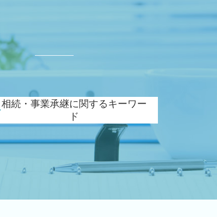
ド
相続・事業承継に関するキーワー
ド
事業承継 相続
経営 承継
相続時精算課税 申告
事業承継 相続税
相続税 減らす
事業承継 節税
事業承継 法人