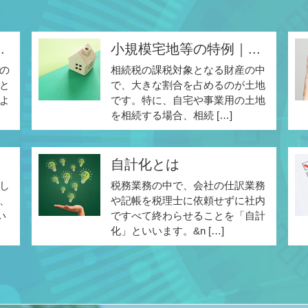
.
小規模宅地等の特例｜...
の
相続税の課税対象となる財産の中
と
で、大きな割合を占めるのが土地
よ
です。特に、自宅や事業用の土地
を相続する場合、相続 […]
自計化とは
し
税務業務の中で、会社の仕訳業務
、
や記帳を税理士に依頼せずに社内
い
ですべて終わらせることを「自計
化」といいます。&n […]