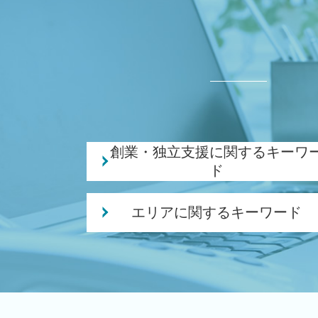
創業・独立支援に関するキーワ
ド
個人事業主 法人化
エリアに関するキーワード
会社 補助金制度
補助金 事業計画
相続 税理士 相談 五泉市
創業 サポート 事業
税務顧問 税理士 相談 三条市
融資 事業計画
相続 税理士 相談 新潟市南区
起業 資金
税務顧問 税理士 相談 新潟市北区
創業 融資 税理士