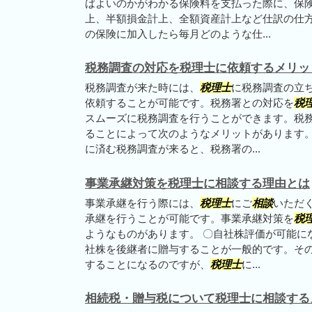
ばよいのかがわかる保険料を支払った際に、保
上、半額損金計上、全額資産計上など仕訳の仕
の保険に加入したら毎月どのような仕...
税務調査の対応を税理士に依頼するメリッ
税務調査が来た時には、
税理士
に税務調査の立
依頼することが可能です。税務署との対応を
税
スムーズに税務調査を行うことができます。税
ることによって次のようなメリットがあります。
に済む税務調査が来ると、税務署の...
事業承継対策を税理士に相談する理由とは
事業承継を行う際には、
税理士
にご
相談
いただ
承継を行うことが可能です。事業承継対策を
税
ようなものがあります。 〇自社株評価が可能に
社株を後継者に贈与することが一般的です。そ
することになるのですが、
税理士
に...
相続税・贈与税について税理士に相談する