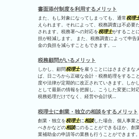
書面添付制度を利用するメリット
また、もし対象になってしまっても、通常
税理
えられます。それによって、税務調査は不必要
されます。税務署への対応を
税理士
がすること
担が軽減します。 また、税務調査によって申告
金の負担を減らすこともできます。...
税務顧問がいるメリット
しかし、顧問
税理士
を雇うことにはさまざまなメ
ば、日ごろから正確な会計・税務処理をするこ
度や法律が定期的に改正されていきます。しか
として最新の情報を把握し、こうした変更に対応
税務処理だけでなく、経営や会計状...
税理士に創業・独立の相談をするメリット
創業・独立を
税理士
に
相談
した場合、個人事業
べきかなどの
相談
にのることができるほか、創
業補助金の申請等の業務も行うことができます