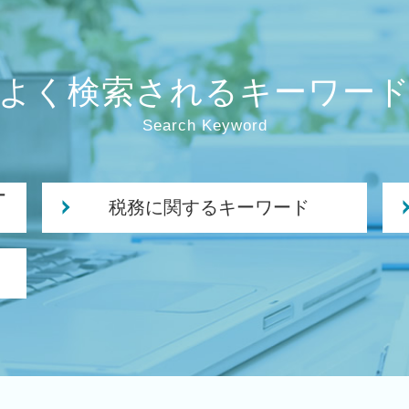
よく検索されるキーワー
Search Keyword
ー
税務に関するキーワード
相続時精算課税制度 デメリット
法人税 申告 決算書
会社 税務
年次 決算業務
中期 計画 作り方
税務署 調査 法人
決算 税務 申告