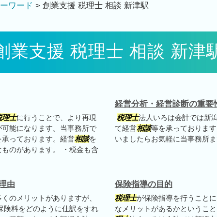
ーワード
>
創業支援 税理士 相談 新津駅
創業支援 税理士 相談 新津
経営分析・経営診断の重要
税理士
に行うことで、より再現
税理士
法人いろは会計では新
が可能になります。当事務所で
て経営
相談
等を承っております
を承っております。経営
相談
を
いましたらお気軽に当事務所ま
ものがあります。 ・税金も含
理由
保険指導の目的
多くのメリットがありますが、
税理士
が保険指導を行うことに
保険料をどのように仕訳をすれ
なメリットがあるかというこ