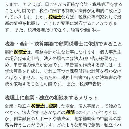
ります。 たとえば、日ごろから正確な会計・税務処理をする
ことが可能です。税金に関する制度や法律が定期的に改正さ
れていきます。しかし
税理士
ならば、税務の専門家として最
新の情報を把握し、こうした変更に対応することができま
す。 また、税務処理だけでなく、経営や会計状...
税務・会計・決算業務で顧問税理士に依頼できること
顧問
税理士
は、税務会計が主な仕事になります。個人事業主
の場合は確定申告、法人の場合には法人税申告が必要なた
め、申告書の作成が必須です。申告書を作成する際には、ま
ず決算書を作成し、それに基づき課税所得の計算を行わなけ
ればなりません。そのため、税務申告書のほかに決算書の作
成を依頼することも可能です。 また、税務申告後...
税理士に創業・独立の相談をするメリット
創業・独立を
税理士
に
相談
した場合、個人事業として始める
べきか、法人化すべきかなどの
相談
にのることができるほ
か、創業融資のサポートや助成金、創業補助金の申請等の業
務も行うことができます。どのような形態で創業・独立すべ