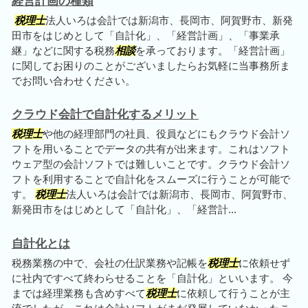
経営計画の種類
税理士
法人いろは会計では新潟市、長岡市、阿賀野市、新発
田市をはじめとして「自計化」、「経営計画」、「事業承
継」などに関する税務
相談
を承っております。「経営計画」
に関してお困りのことがございましたらお気軽に当事務所ま
でお問い合わせください。
クラウド会計で自計化するメリット
税理士
や他の経理部門の社員、役員などにもクラウド会計ソ
フトを用いることでデータの共有が出来ます。これはソフト
ウェア型の会計ソフトでは難しいことです。クラウド会計ソ
フトを利用することで自計化をスムーズに行うことが可能で
す。
税理士
法人いろは会計では新潟市、長岡市、阿賀野市、
新発田市をはじめとして「自計化」、「経営計...
自計化とは
税務業務の中で、会社の仕訳業務や記帳を
税理士
に依頼せず
に社内ですべて終わらせることを「自計化」といいます。 今
までは経理業務も含めすべて
税理士
に依頼して行うことが主