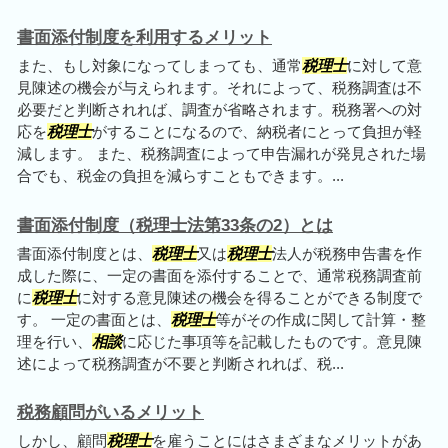
書面添付制度を利用するメリット
また、もし対象になってしまっても、通常
税理士
に対して意
見陳述の機会が与えられます。それによって、税務調査は不
必要だと判断されれば、調査が省略されます。税務署への対
応を
税理士
がすることになるので、納税者にとって負担が軽
減します。 また、税務調査によって申告漏れが発見された場
合でも、税金の負担を減らすこともできます。...
書面添付制度（税理士法第33条の2）とは
書面添付制度とは、
税理士
又は
税理士
法人が税務申告書を作
成した際に、一定の書面を添付することで、通常税務調査前
に
税理士
に対する意見陳述の機会を得ることができる制度で
す。 一定の書面とは、
税理士
等がその作成に関して計算・整
理を行い、
相談
に応じた事項等を記載したものです。意見陳
述によって税務調査が不要と判断されれば、税...
税務顧問がいるメリット
しかし、顧問
税理士
を雇うことにはさまざまなメリットがあ