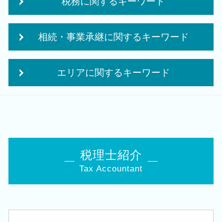
税務に関するキーワード
政府 起業支援
株式会社 合同会社
相続時精算課税制度 デメリット
会社設立 費用
相続・事業承継に関するキーワード
相続時精算課税制度 メリット
個人事業主 事業計画書
法人化 メリット
創業融資 必要 書類
事業承継 節税
法人税 修正申告
創業 事業
エリアに関するキーワード
相続税 対策 贈与
贈与税 夫婦間
法人化 タイミング
事業承継 相続
決算業務
創業 融資 税理士
会社設立 税理士 相談 長岡市
生命保険 相続対策
税務調査 何年前まで
起業 資金
会社設立 税理士 相談 胎内市
相続 申告書
税理士 巡回監査
融資 事業計画
創業支援 税理士 相談 亀田駅
経営 承継
赤字 法人税
創業 サポート 事業
相続 税理士 相談 新潟市東区
事業承継 相続税
税務調査 個人事業主
事業計画書 収支計画
創業支援 税理士 相談 秋葉区
贈与税 申告 税理士
税理士紹介
法人税 中間申告
起業 必要 資金
創業支援 税理士 相談 五泉市
相続時精算課税 申告
中期 経営計画
創業補助金 申請
Tax Accountant
創業支援 税理士 相談 新潟駅
事業承継税制 優遇
中期 計画 作り方
会社設立後 税務署
会社設立 税理士 相談 燕市
自社株 事業承継
法人税 申告期限
補助金 事業計画
創業支援 税理士 相談 燕市
事業承継 税理士
自計化 システム 支援
個人事業主 開業資金 融資
税務顧問 税理士 相談 豊栄駅
自社株 相続
税務署 調査 法人
株式会社 設立 条件