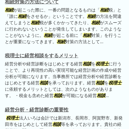
相続対策の方法について
相続
が起こった際に、一番の問題となるものは「
相続
税」と
「誰に
相続
をさせるか」ということです。
相続
の方法を間違
えてしまうと
相続
税が多くかかってきたり、
相続
がスムーズ
に行われないということが発生してしまいます。このような
ことがないように。
相続
が起こる前に「
相続
対策」を行うこ
とが重要になってきます。
相続
対策の方法として...
税理士に経営相談をするメリット
経営分析や経営診断をはじめとする経営
相談
を
税理士
に行う
ことで、より再現性の高い実現可能な経営計画の作成や経営
分析が可能になります。当事務所では経営分析や経営診断を
はじめとする経営
相談
を承っております。経営
相談
を
税理士
に依頼するメリットとしては、次のようなものがありま
す。 ・税金も含めた経営
相談
が可能になる経営
相談
...
経営分析・経営診断の重要性
税理士
法人いろは会計では新潟市、長岡市、阿賀野市、新発
田市をはじめとして経営
相談
等を承っております。貴社の経