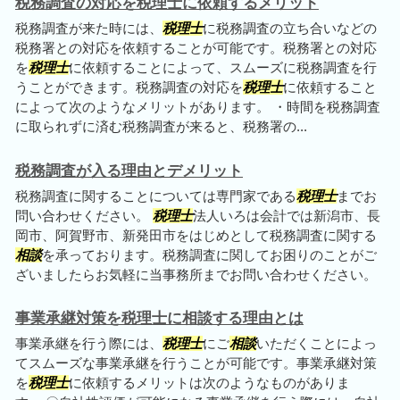
税務調査の対応を税理士に依頼するメリット
税務調査が来た時には、
税理士
に税務調査の立ち合いなどの
税務署との対応を依頼することが可能です。税務署との対応
を
税理士
に依頼することによって、スムーズに税務調査を行
うことができます。税務調査の対応を
税理士
に依頼すること
によって次のようなメリットがあります。 ・時間を税務調査
に取られずに済む税務調査が来ると、税務署の...
税務調査が入る理由とデメリット
税務調査に関することについては専門家である
税理士
までお
問い合わせください。
税理士
法人いろは会計では新潟市、長
岡市、阿賀野市、新発田市をはじめとして税務調査に関する
相談
を承っております。税務調査に関してお困りのことがご
ざいましたらお気軽に当事務所までお問い合わせください。
事業承継対策を税理士に相談する理由とは
事業承継を行う際には、
税理士
にご
相談
いただくことによっ
てスムーズな事業承継を行うことが可能です。事業承継対策
を
税理士
に依頼するメリットは次のようなものがありま