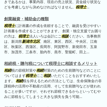
きであるかは、事業内容、現在の売上状況、資金繰り状況な
どを考慮しながら決めなければなりません。
税理士
...
創業融資・補助金の種類
税理士
に計画書の作成を依頼することで、融資を受けやすい
計画書を作成することができます。 創業・独立支援でお困り
の方は、
税理士
法人いろは会計にご
相談
ください。当事務所
は、新潟県
新潟市北区
、南区、東区、西区、中央区、江南
区、秋葉区、西蒲区、長岡市、阿賀野市、新発田市、五泉
市、加茂市、三条市、胎内市、燕市、聖籠町、田上...
相続税・贈与税について税理士に相談するメリット
相続
税の節税対策や
相続
対策のための生前贈与などのことに
ついてはまず
税理士
にご
相談
いただくことをおすすめいたし
ます。
相続
税を抑えるための方法としては、生命保険金の非
課税枠の活用や不動産の活用、そして生前贈与などが使われ
ることが多いですが、それぞれ節税できるからといってむや
みに節税をしてしまうと大きな損失を負う可能...