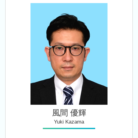
相続 税理士 相談 新潟市中央区
自社株 評価
税務申告
会社設立 資本金
税務顧問 税理士 相談 江南区
相続税 追徴
税務調査前 修正申告
会社設立 税理士 相談 新発田市
相続税 手続き
税理士 税務調査
相続 税理士 相談 西蒲区
遺産 贈与税
法人税 申告 延長
会社設立 税理士 相談 新潟市中央区
相続 株
税務顧問 税理士 相談 新潟市東区
相続税 減らす
会社設立 税理士 相談 聖籠町
相続税 申告書
税務顧問 税理士 相談 阿賀野市
相続 税理士 相談 亀田駅
相続 税理士 相談 新潟市南区
風間 優輝
Yuki Kazama