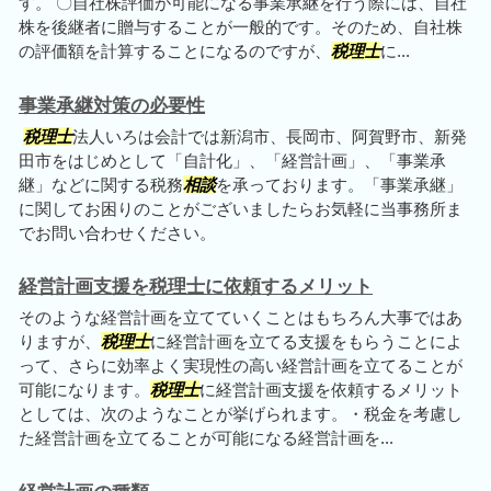
す。 〇自社株評価が可能になる事業承継を行う際には、自社
株を後継者に贈与することが一般的です。そのため、自社株
の評価額を計算することになるのですが、
税理士
に...
事業承継対策の必要性
税理士
法人いろは会計では新潟市、長岡市、阿賀野市、新発
田市をはじめとして「自計化」、「経営計画」、「事業承
継」などに関する税務
相談
を承っております。「事業承継」
に関してお困りのことがございましたらお気軽に当事務所ま
でお問い合わせください。
経営計画支援を税理士に依頼するメリット
そのような経営計画を立てていくことはもちろん大事ではあ
りますが、
税理士
に経営計画を立てる支援をもらうことによ
って、さらに効率よく実現性の高い経営計画を立てることが
可能になります。
税理士
に経営計画支援を依頼するメリット
としては、次のようなことが挙げられます。・税金を考慮し
た経営計画を立てることが可能になる経営計画を...