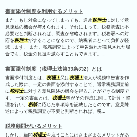
書面添付制度を利用するメリット
また、もし対象になってしまっても、通常
税理士
に対して意
見陳述の機会が与えられます。それによって、税務調査は不
必要だと判断されれば、調査が省略されます。税務署への対
応を
税理士
がすることになるので、納税者にとって負担が軽
減します。 また、税務調査によって申告漏れが発見された場
合でも、税金の負担を減らすこともできます。...
書面添付制度（税理士法第33条の2）とは
書面添付制度とは、
税理士
又は
税理士
法人が税務申告書を作
成した際に、一定の書面を添付することで、通常税務調査前
に
税理士
に対する意見陳述の機会を得ることができる制度で
す。 一定の書面とは、
税理士
等がその作成に関して計算・整
理を行い、
相談
に応じた事項等を記載したものです。意見陳
述によって税務調査が不要と判断されれば、税...
税務顧問がいるメリット
しかし、顧問
税理士
を雇うことにはさまざまなメリットがあ