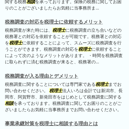
関する税務
相談
を承っております。保険の税務に関してお困
りのことがございましたらお気軽に当事務所ま...
税務調査の対応を税理士に依頼するメリット
税務調査が来た時には、
税理士
に税務調査の立ち合いなどの
税務署との対応を依頼することが可能です。税務署との対応
を
税理士
に依頼することによって、スムーズに税務調査を行
うことができます。税務調査の対応を
税理士
に依頼すること
によって次のようなメリットがあります。 ・時間を税務調査
に取られずに済む税務調査が来ると、税務署の...
税務調査が入る理由とデメリット
税務調査に関することについては専門家である
税理士
までお
問い合わせください。
税理士
法人いろは会計では新潟市、長
岡市、阿賀野市、新発田市をはじめとして税務調査に関する
相談
を承っております。税務調査に関してお困りのことがご
ざいましたらお気軽に当事務所までお問い合わせください。
事業承継対策を税理士に相談する理由とは