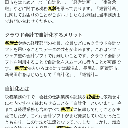
田市をはじめとして「自計化」、「経営計画」、「事業承
継」などに関する税務
相談
を承っております。「経営計画」
に関してお困りのことがございましたらお気軽に当事務所ま
でお問い合わせください。
クラウド会計で自計化するメリット
税理士
や他の経理部門の社員、役員などにもクラウド会計ソ
フトを用いることでデータの共有が出来ます。これはソフト
ウェア型の会計ソフトでは難しいことです。クラウド会計ソ
フトを利用することで自計化をスムーズに行うことが可能で
す。
税理士
法人いろは会計では新潟市、長岡市、阿賀野市、
新発田市をはじめとして「自計化」、「経営計...
自計化とは
税務業務の中で、会社の仕訳業務や記帳を
税理士
に依頼せず
に社内ですべて終わらせることを「自計化」といいます。 今
までは経理業務も含めすべて
税理士
に依頼して行うことが主
流でしたが、これは会計ソフトがまだ発展していなかったこ
ともあり、この手法が主流となっていました。しかし、最近