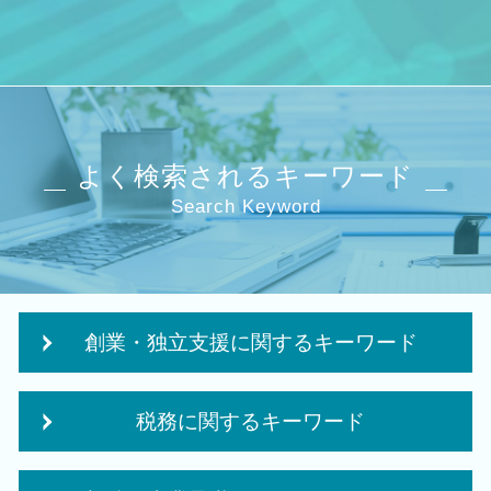
よく検索されるキーワード
Search Keyword
創業・独立支援に関するキーワード
法人成り タイミング
税務に関するキーワード
法人化 タイミング
個人事業主 法人化 デメリット
法人税 申告 決算書
創業 融資 税理士