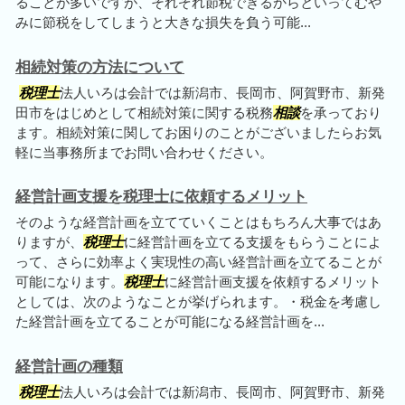
ることが多いですが、それぞれ節税できるからといってむや
みに節税をしてしまうと大きな損失を負う可能...
相続対策の方法について
税理士
法人いろは会計では新潟市、長岡市、阿賀野市、新発
田市をはじめとして相続対策に関する税務
相談
を承っており
ます。相続対策に関してお困りのことがございましたらお気
軽に当事務所までお問い合わせください。
経営計画支援を税理士に依頼するメリット
そのような経営計画を立てていくことはもちろん大事ではあ
りますが、
税理士
に経営計画を立てる支援をもらうことによ
って、さらに効率よく実現性の高い経営計画を立てることが
可能になります。
税理士
に経営計画支援を依頼するメリット
としては、次のようなことが挙げられます。・税金を考慮し
た経営計画を立てることが可能になる経営計画を...
経営計画の種類
税理士
法人いろは会計では新潟市、長岡市、阿賀野市、新発