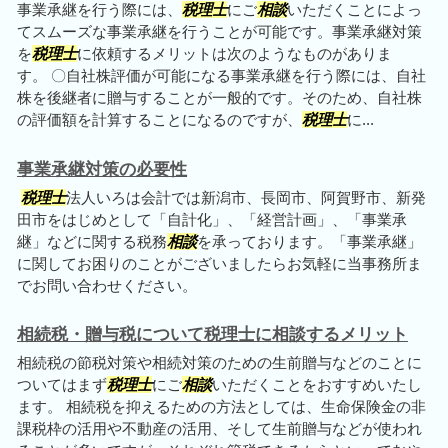
事業承継を行う際には、
税理士
にご
相談
いただくことによっ
てスムーズな事業承継を行うことが可能です。事業承継対策
を
税理士
に依頼するメリットは次のようなものがありま
す。 〇自社株評価が可能になる事業承継を行う際には、自社
株を後継者に贈与することが一般的です。そのため、自社株
の評価額を計算することになるのですが、
税理士
に...
事業承継対策の必要性
税理士
法人いろは会計では新潟市、長岡市、阿賀野市、新発
田市をはじめとして「自計化」、「経営計画」、「事業承
継」などに関する税務
相談
を承っております。「事業承継」
に関してお困りのことがございましたらお気軽に当事務所ま
でお問い合わせください。
相続税・贈与税について税理士に相談するメリット
相続税の節税対策や相続対策のための生前贈与などのことに
ついてはまず
税理士
にご
相談
いただくことをおすすめいたし
ます。 相続税を抑えるための方法としては、生命保険金の非
課税枠の活用や不動産の活用、そして生前贈与などが使われ