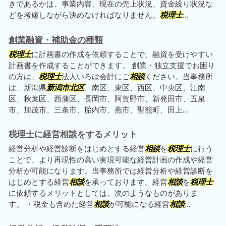
きであるかは、事業内容、現在の売上状況、資金繰り状況な
どを考慮しながら決めなければなりません。
税理士
...
創業融資・補助金の種類
税理士
に計画書の作成を依頼することで、融資を受けやすい
計画書を作成することができます。 創業・独立支援でお困り
の方は、
税理士
法人いろは会計にご
相談
ください。当事務所
は、新潟県
新潟市北区
、南区、東区、西区、中央区、江南
区、秋葉区、西蒲区、長岡市、阿賀野市、新発田市、五泉
市、加茂市、三条市、胎内市、燕市、聖籠町、田上...
税理士に経営相談をするメリット
経営分析や経営診断をはじめとする経営
相談
を
税理士
に行う
ことで、より再現性の高い実現可能な経営計画の作成や経営
分析が可能になります。当事務所では経営分析や経営診断を
はじめとする経営
相談
を承っております。経営
相談
を
税理士
に依頼するメリットとしては、次のようなものがありま
す。 ・税金も含めた経営
相談
が可能になる経営
相談
...