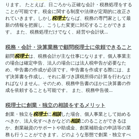
ります。 たとえば、日ごろから正確な会計・税務処理をする
ことが可能です。税金に関する制度や法律が定期的に改正さ
れていきます。しかし
税理士
ならば、税務の専門家として最
新の情報を把握し、こうした変更に対応することができま
す。 また、税務処理だけでなく、経営や会計状...
税務・会計・決算業務で顧問税理士に依頼できること
顧問
税理士
は、税務会計が主な仕事になります。個人事業主
の場合は確定申告、法人の場合には法人税申告が必要なた
め、申告書の作成が必須です。申告書を作成する際には、ま
ず決算書を作成し、それに基づき課税所得の計算を行わなけ
ればなりません。そのため、税務申告書のほかに決算書の作
成を依頼することも可能です。 また、税務申告後...
税理士に創業・独立の相談をするメリット
創業・独立を
税理士
に
相談
した場合、個人事業として始める
べきか、法人化すべきかなどの
相談
にのることができるほ
か、創業融資のサポートや助成金、創業補助金の申請等の業
務も行うことができます。どのような形態で創業・独立すべ