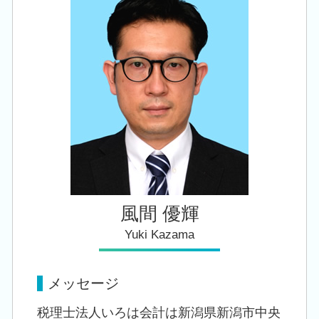
税務顧問 税理士 相談 江南区
遺産 贈与税
法人税 申告期限
会社設立 税理士 相談 秋葉区
相続税 対策 贈与
会社設立 税理士 相談 三条市
相続税 追徴
会社設立 税理士 相談 長岡市
相続時精算課税 申告
創業支援 税理士 相談 豊栄駅
税務顧問 税理士 相談 新潟市西区
会社設立 税理士 相談 新潟市南区
風間 優輝
Yuki Kazama
メッセージ
税理士法人いろは会計は新潟県新潟市中央