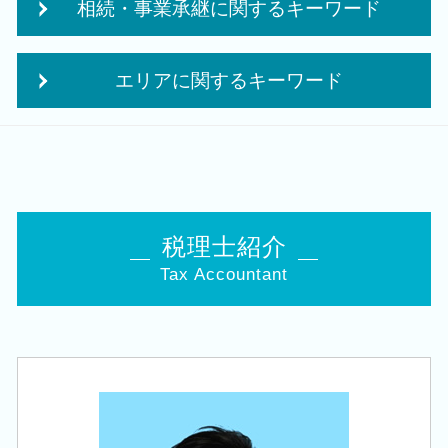
相続・事業承継に関するキーワード
税理士 巡回監査
株式会社 設立 条件
税務 コンサルティング
個人事業主 開業資金 融資
承継 支援
法人税 中間納付
会社設立 資本金
エリアに関するキーワード
自社株 評価
税務 申告書 決算書
会社 補助金制度
生前 相続対策
自計化 システム 支援
補助金 事業計画
相続 税理士 相談 田上町
小規模宅地等の特例 要件
決算 提出 書類
日本政策金融公庫 創業計画書
相続 税理士 相談 西蒲区
贈与税 対策
法人 顧問
創業融資 必要 書類
会社設立 税理士 相談 燕市
名義預金 贈与税
法人 申告 書類
創業 サポート 事業
相続 税理士 相談 五泉市
住宅取得等資金 贈与
年次 決算業務
企業 経営計画
会社設立 税理士 相談 新発田市
事業承継 相続
税理士紹介
決算業務
創業 助成金 補助金
会社設立 税理士 相談 江南区
相続 株
税務署 修正申告
日本政策金融公庫 創業融資 必要書類
Tax Accountant
相続 税理士 相談 加茂市
事業承継 税理士
法人税 申告 提出書類
創業補助金 申請
税務顧問 税理士 相談 五泉市
株 相続税 対策
損益分岐点 計算方法
個人事業主 法人化 メリット
会社設立 税理士 相談 聖籠町
自社株 相続
赤字 法人税
創業 融資 金利
会社設立 税理士 相談 西蒲区
会社 相続
税務調査 立会
独立支援 税理士
相続 税理士 相談 新潟市中央区
事業承継 節税
税理士 税務調査
個人事業主 法人化
会社設立 税理士 相談 豊栄駅
相続税 申告書
法人 保険 節税
会社設立 税理士 相談 新潟駅
事業承継税制 優遇
法人 税金 対策