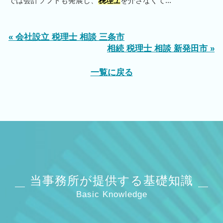
では会計ソフトも発展し、
税理士
を介さなくて...
« 会社設立 税理士 相談 三条市
相続 税理士 相談 新発田市 »
一覧に戻る
当事務所が提供する基礎知識
Basic Knowledge