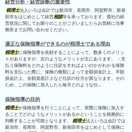
経営分析・経営診断の重要性
税理士
法人いろは会計では新潟市、長岡市、阿賀野市、新発
田市をはじめとして経営
相談
等を承っております。貴社の経
営状況に関してお困りのことがございましたらお気軽に当事
務所までお問い合わせください。
適正な保険指導ができるのが税理士である理由
税理士
に保険指導を依頼することによって、数多くのメリッ
トがありますが、次のようなメリットが主にあります。 ・支
払う保険料をどのように仕訳をすればよいのかがわかる保険
料を支払った際に、保険の種類によって全額損金計上、半額
損金計上、全額資産計上など仕訳の仕方が異なります。その
ため、この保険に加入したら毎月どのような仕...
保険指導の目的
税理士
が保険指導を行うことによって、実際に保険に加入す
ることでどのようなメリットがあるかということを税務的に
判断することが可能となります。
税理士
法人いろは会計では
新潟市、長岡市、阿賀野市、新発田市をはじめとして保険に