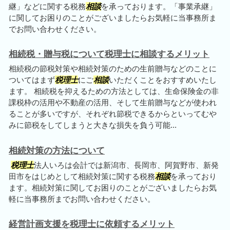
継」などに関する税務
相談
を承っております。「事業承継」
に関してお困りのことがございましたらお気軽に当事務所ま
でお問い合わせください。
相続税・贈与税について税理士に相談するメリット
相続税の節税対策や相続対策のための生前贈与などのことに
ついてはまず
税理士
にご
相談
いただくことをおすすめいたし
ます。 相続税を抑えるための方法としては、生命保険金の非
課税枠の活用や不動産の活用、そして生前贈与などが使われ
ることが多いですが、それぞれ節税できるからといってむや
みに節税をしてしまうと大きな損失を負う可能...
相続対策の方法について
税理士
法人いろは会計では新潟市、長岡市、阿賀野市、新発
田市をはじめとして相続対策に関する税務
相談
を承っており
ます。相続対策に関してお困りのことがございましたらお気
軽に当事務所までお問い合わせください。
経営計画支援を税理士に依頼するメリット