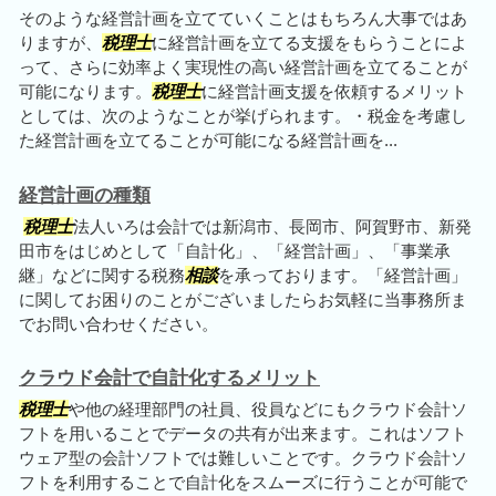
そのような経営計画を立てていくことはもちろん大事ではあ
りますが、
税理士
に経営計画を立てる支援をもらうことによ
って、さらに効率よく実現性の高い経営計画を立てることが
可能になります。
税理士
に経営計画支援を依頼するメリット
としては、次のようなことが挙げられます。・税金を考慮し
た経営計画を立てることが可能になる経営計画を...
経営計画の種類
税理士
法人いろは会計では新潟市、長岡市、阿賀野市、新発
田市をはじめとして「自計化」、「経営計画」、「事業承
継」などに関する税務
相談
を承っております。「経営計画」
に関してお困りのことがございましたらお気軽に当事務所ま
でお問い合わせください。
クラウド会計で自計化するメリット
税理士
や他の経理部門の社員、役員などにもクラウド会計ソ
フトを用いることでデータの共有が出来ます。これはソフト
ウェア型の会計ソフトでは難しいことです。クラウド会計ソ
フトを利用することで自計化をスムーズに行うことが可能で