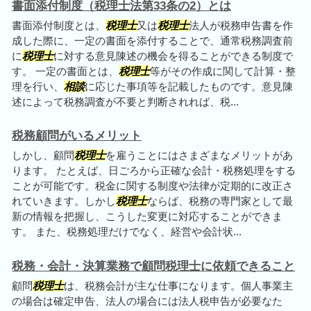
書面添付制度（税理士法第33条の2）とは
書面添付制度とは、
税理士
又は
税理士
法人が税務申告書を作
成した際に、一定の書面を添付することで、通常税務調査前
に
税理士
に対する意見陳述の機会を得ることができる制度で
す。 一定の書面とは、
税理士
等がその作成に関して計算・整
理を行い、
相談
に応じた事項等を記載したものです。意見陳
述によって税務調査が不要と判断されれば、税...
税務顧問がいるメリット
しかし、顧問
税理士
を雇うことにはさまざまなメリットがあ
ります。 たとえば、日ごろから正確な会計・税務処理をする
ことが可能です。税金に関する制度や法律が定期的に改正さ
れていきます。しかし
税理士
ならば、税務の専門家として最
新の情報を把握し、こうした変更に対応することができま
す。 また、税務処理だけでなく、経営や会計状...
税務・会計・決算業務で顧問税理士に依頼できること
顧問
税理士
は、税務会計が主な仕事になります。個人事業主
の場合は確定申告、法人の場合には法人税申告が必要なた