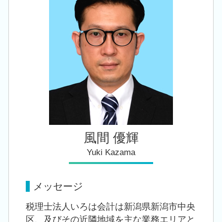
相続 税理士 相談 阿賀野市
相続 申告書
会社設立 税理士 相談 燕市
相続税 対策 贈与
創業支援 税理士 相談 新潟市東区
自社株 事業承継
創業支援 税理士 相談 燕市
創業支援 税理士 相談 加茂市
創業支援 税理士 相談 新潟駅
風間 優輝
Yuki Kazama
メッセージ
税理士法人いろは会計は新潟県新潟市中央
区、及びその近隣地域を主な業務エリアと