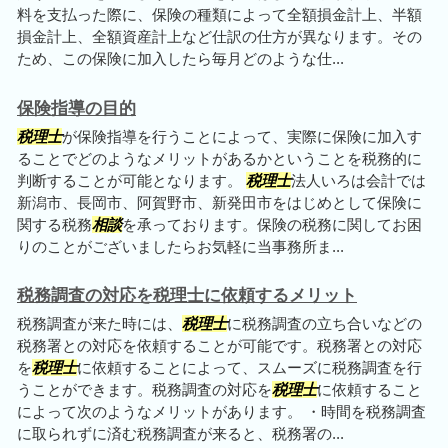
料を支払った際に、保険の種類によって全額損金計上、半額
損金計上、全額資産計上など仕訳の仕方が異なります。その
ため、この保険に加入したら毎月どのような仕...
保険指導の目的
税理士
が保険指導を行うことによって、実際に保険に加入す
ることでどのようなメリットがあるかということを税務的に
判断することが可能となります。
税理士
法人いろは会計では
新潟市、長岡市、阿賀野市、新発田市をはじめとして保険に
関する税務
相談
を承っております。保険の税務に関してお困
りのことがございましたらお気軽に当事務所ま...
税務調査の対応を税理士に依頼するメリット
税務調査が来た時には、
税理士
に税務調査の立ち合いなどの
税務署との対応を依頼することが可能です。税務署との対応
を
税理士
に依頼することによって、スムーズに税務調査を行
うことができます。税務調査の対応を
税理士
に依頼すること
によって次のようなメリットがあります。 ・時間を税務調査
に取られずに済む税務調査が来ると、税務署の...