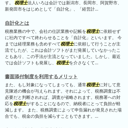
す。
税理士
法人いろは会計では新潟市、長岡市、阿賀野市、
新発田市をはじめとして「自計化」、「経営計...
自計化とは
税務業務の中で、会社の仕訳業務や記帳を
税理士
に依頼せず
に社内ですべて終わらせることを「自計化」といいます。 今
までは経理業務も含めすべて
税理士
に依頼して行うことが主
流でしたが、これは会計ソフトがまだ発展していなかったこ
ともあり、この手法が主流となっていました。しかし、最近
では会計ソフトも発展し、
税理士
を介さなくて...
書面添付制度を利用するメリット
また、もし対象になってしまっても、通常
税理士
に対して意
見陳述の機会が与えられます。それによって、税務調査は不
必要だと判断されれば、調査が省略されます。税務署への対
応を
税理士
がすることになるので、納税者にとって負担が軽
減します。 また、税務調査によって申告漏れが発見された場
合でも、税金の負担を減らすこともできます。...