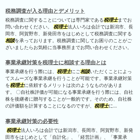
税務調査が入る理由とデメリット
税務調査に関することについては専門家である
税理士
までお
問い合わせください。
税理士
法人いろは会計では新潟市、長
岡市、阿賀野市、新発田市をはじめとして税務調査に関する
相談
を承っております。税務調査に関してお困りのことがご
ざいましたらお気軽に当事務所までお問い合わせください。
事業承継対策を税理士に相談する理由とは
事業承継を行う際には、
税理士
にご
相談
いただくことによっ
てスムーズな事業承継を行うことが可能です。事業承継対策
を
税理士
に依頼するメリットは次のようなものがありま
す。 〇自社株評価が可能になる事業承継を行う際には、自社
株を後継者に贈与することが一般的です。そのため、自社株
の評価額を計算することになるのですが、
税理士
に...
事業承継対策の必要性
税理士
法人いろは会計では新潟市、長岡市、阿賀野市、新発
田市をはじめとして「自計化」、「経営計画」、「事業承