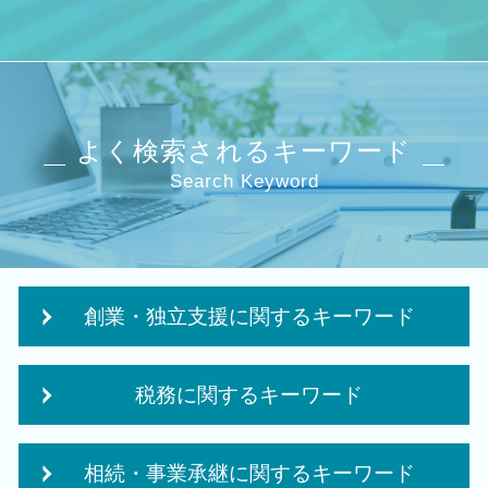
よく検索されるキーワード
Search Keyword
創業・独立支援に関するキーワード
日本政策金融公庫 創業融資 必要書類
税務に関するキーワード
独立支援 税理士
法人化 タイミング
法人税 申告 決算書
企業 経営計画
相続・事業承継に関するキーワード
法人税 申告 延長
会社設立 費用