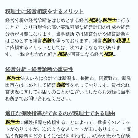
税理士に経営相談をするメリット
経営分析や経営診断をはじめとする経営
相談
を
税理士
に行う
ことで、より再現性の高い実現可能な経営計画の作成や経営
分析が可能になります。当事務所では経営分析や経営診断を
はじめとする経営
相談
を承っております。経営
相談
を
税理士
に依頼するメリットとしては、次のようなものがありま
す。 ・税金も含めた経営
相談
が可能になる経営
相談
...
経営分析・経営診断の重要性
税理士
法人いろは会計では新潟市、長岡市、阿賀野市、新発
田市をはじめとして経営
相談
等を承っております。貴社の経
営状況に関してお困りのことがございましたらお気軽に当事
務所までお問い合わせください。
適正な保険指導ができるのが税理士である理由
税理士
に保険指導を依頼することによって、数多くのメリッ
トがありますが、次のようなメリットが主にあります。 ・支
払う保険料をどのように仕訳をすればよいのかがわかる保険