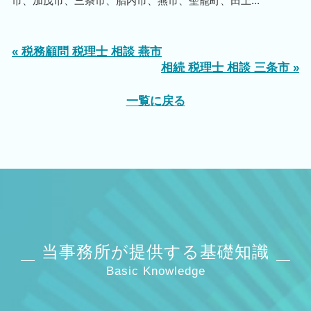
市、加茂市、三条市、胎内市、燕市、聖籠町、田上...
« 税務顧問 税理士 相談 燕市
相続 税理士 相談 三条市 »
一覧に戻る
当事務所が提供する基礎知識
Basic Knowledge