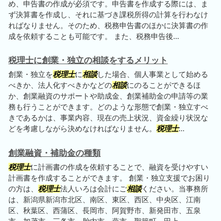
め、申告書の作成が必須です。申告書を作成する際には、ま
ず決算書を作成し、それに基づき課税所得の計算を行わなけ
ればなりません。そのため、税務申告書のほかに決算書の作
成を依頼することも可能です。 また、税務申告後...
税理士に創業・独立の相談をするメリット
創業・独立を
税理士
に
相談
した場合、個人事業として始める
べきか、法人化すべきかなどの
相談
にのることができるほ
か、創業融資のサポートや助成金、創業補助金の申請等の業
務も行うことができます。どのような形態で創業・独立すべ
きであるかは、事業内容、現在の売上状況、資金繰り状況な
どを考慮しながら決めなければなりません。
税理士
...
創業融資・補助金の種類
税理士
に計画書の作成を依頼することで、融資を受けやすい
計画書を作成することができます。 創業・独立支援でお困り
の方は、
税理士
法人いろは会計にご
相談
ください。当事務所
は、新潟県新潟市北区、南区、東区、西区、中央区、江南
区、秋葉区、西蒲区、長岡市、阿賀野市、新発田市、五泉