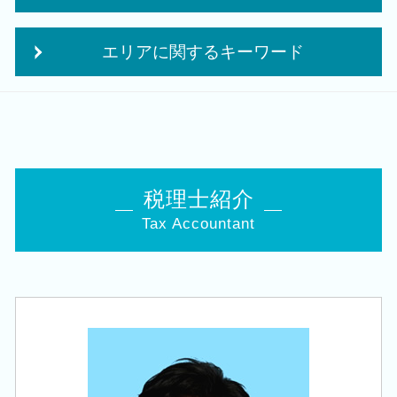
法人税 中間納付
個人事業主 法人成り
住宅取得等資金 贈与
赤字 法人税
個人事業主 法人化
エリアに関するキーワード
相続税 対策 アパート
中期 経営計画
起業 必要 資金
相続税 追徴
決算業務
会社設立 資本金
会社設立 税理士 相談 新津駅
相続税 申告書
税務調査前 修正申告
会社設立後 税務署
税務顧問 税理士 相談 燕市
経営 承継
会社 税務
個人事業主 法人化 デメリット
創業支援 税理士 相談 五泉市
遺産 贈与税
税務 申告書
起業 資金
税務顧問 税理士 相談 加茂市
相続時精算課税 申告
中期 経営計画 必要性
創業融資 必要 書類
創業支援 税理士 相談 江南区
会社 相続
税理士紹介
税務調査 何年前まで
創業 事業
相続 税理士 相談 新潟市中央区
相続税申告 控除
法人 税金 対策
補助金 事業計画
Tax Accountant
会社設立 税理士 相談 田上町
事業承継 法人
税理士 巡回監査
創業 サポート 事業
創業支援 税理士 相談 新潟市南区
生前 相続対策
税務申告
創業 助成金 補助金
税務顧問 税理士 相談 新潟市南区
相続 10か月
中小企業倒産防止共済 制度
会社 補助金制度
会社設立 税理士 相談 新潟市南区
贈与税 対策
法人 顧問
創業 融資 税理士
税務顧問 税理士 相談 亀田駅
相続税 減らす
法人化 メリット
株式会社 合同会社
相続 税理士 相談 新潟駅
相続 株
年次 決算業務
創業支援 税理士 相談 亀田駅
事業承継 税理士
決算 提出 書類
創業支援 税理士 相談 白山駅
事業承継税制 優遇
税務 確定申告