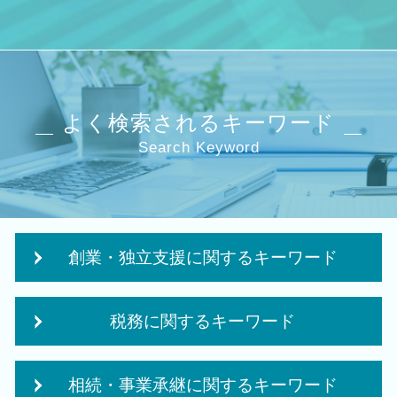
よく検索されるキーワード
Search Keyword
創業・独立支援に関するキーワード
補助金 事業計画
税務に関するキーワード
創業支援 資金
企業 経営計画
税務顧問 税理士法人
独立支援 税理士
相続・事業承継に関するキーワード
法人税 申告 決算書
個人事業主 法人化 メリット