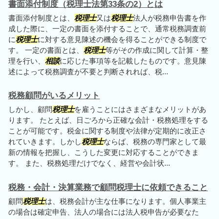
書面添付制度（税理士法第33条の2）とは
書面添付制度とは、
税理士
又は
税理士
法人が税務申告書を作
成した際に、一定の書面を添付することで、通常税務調査前
に
税理士
に対する意見陳述の機会を得ることができる制度で
す。 一定の書面とは、
税理士
等がその作成に関して計算・整
理を行い、
相談
に応じた事項等を記載したものです。意見陳
述によって税務調査が不要と判断されれば、税...
税務顧問がいるメリット
しかし、顧問
税理士
を雇うことにはさまざまなメリットがあ
ります。 たとえば、日ごろから正確な会計・税務処理をする
ことが可能です。税金に関する制度や法律が定期的に改正さ
れていきます。しかし
税理士
ならば、税務の専門家として最
新の情報を把握し、こうした変更に対応することができま
す。 また、税務処理だけでなく、経営や会計状...
税務・会計・決算業務で顧問税理士に依頼できること
顧問
税理士
は、税務会計が主な仕事になります。個人事業主
の場合は確定申告、法人の場合には法人税申告が必要なた