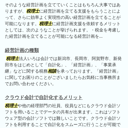
そのような経営計画を立てていくことはもちろん大事ではあ
りますが、
税理士
に経営計画を立てる支援をもらうことによ
って、さらに効率よく実現性の高い経営計画を立てることが
可能になります。
税理士
に経営計画支援を依頼するメリット
としては、次のようなことが挙げられます。・税金を考慮し
た経営計画を立てることが可能になる経営計画を...
経営計画の種類
税理士
法人いろは会計では新潟市、長岡市、阿賀野市、新発
田市をはじめとして「自計化」、「経営計画」、「事業承
継」などに関する税務
相談
を承っております。「経営計画」
に関してお困りのことがございましたらお気軽に当事務所ま
でお問い合わせください。
クラウド会計で自計化するメリット
税理士
や他の経理部門の社員、役員などにもクラウド会計ソ
フトを用いることでデータの共有が出来ます。これはソフト
ウェア型の会計ソフトでは難しいことです。クラウド会計ソ
フトを利用することで自計化をスムーズに行うことが可能で