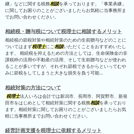
継」などに関する税務
相談
を承っております。「事業承継」
に関してお困りのことがございましたらお気軽に当事務所ま
でお問い合わせください。
相続税・贈与税について税理士に相談するメリット
相続税の節税対策や相続対策のための生前贈与などのことに
ついてはまず
税理士
にご
相談
いただくことをおすすめいたし
ます。 相続税を抑えるための方法としては、生命保険金の非
課税枠の活用や不動産の活用、そして生前贈与などが使われ
ることが多いですが、それぞれ節税できるからといってむや
みに節税をしてしまうと大きな損失を負う可能...
相続対策の方法について
税理士
法人いろは会計では新潟市、長岡市、阿賀野市、新発
田市をはじめとして相続対策に関する税務
相談
を承っており
ます。相続対策に関してお困りのことがございましたらお気
軽に当事務所までお問い合わせください。
経営計画支援を税理士に依頼するメリット