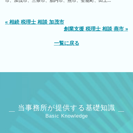
市、加茂市、三条市、胎内市、燕市、聖籠町、田上...
« 相続 税理士 相談 加茂市
創業支援 税理士 相談 燕市 »
一覧に戻る
当事務所が提供する基礎知識
Basic Knowledge