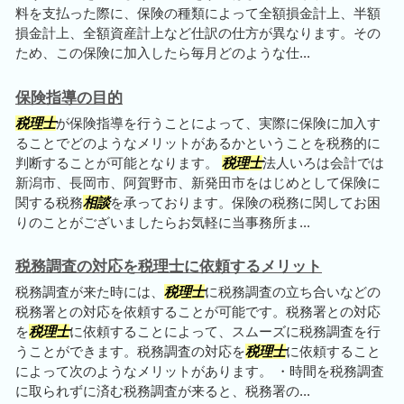
料を支払った際に、保険の種類によって全額損金計上、半額
損金計上、全額資産計上など仕訳の仕方が異なります。その
ため、この保険に加入したら毎月どのような仕...
保険指導の目的
税理士
が保険指導を行うことによって、実際に保険に加入す
ることでどのようなメリットがあるかということを税務的に
判断することが可能となります。
税理士
法人いろは会計では
新潟市、長岡市、阿賀野市、新発田市をはじめとして保険に
関する税務
相談
を承っております。保険の税務に関してお困
りのことがございましたらお気軽に当事務所ま...
税務調査の対応を税理士に依頼するメリット
税務調査が来た時には、
税理士
に税務調査の立ち合いなどの
税務署との対応を依頼することが可能です。税務署との対応
を
税理士
に依頼することによって、スムーズに税務調査を行
うことができます。税務調査の対応を
税理士
に依頼すること
によって次のようなメリットがあります。 ・時間を税務調査
に取られずに済む税務調査が来ると、税務署の...