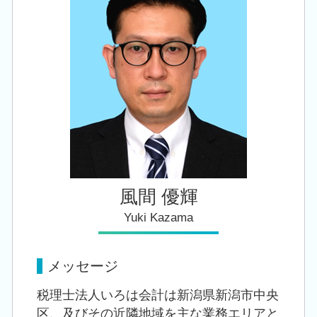
税務顧問 税理士 相談 亀田駅
相続税 手続き
相続 税理士 相談 亀田駅
住宅取得等資金 贈与
会社設立 税理士 相談 豊栄駅
小規模宅地等の特例 要件
創業支援 税理士 相談 加茂市
税務顧問 税理士 相談 江南区
会社設立 税理士 相談 新潟市中央区
風間 優輝
Yuki Kazama
メッセージ
税理士法人いろは会計は新潟県新潟市中央
区、及びその近隣地域を主な業務エリアと