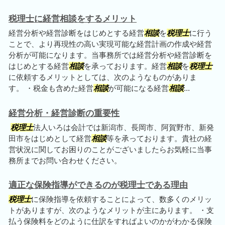
税理士に経営相談をするメリット
経営分析や経営診断をはじめとする経営
相談
を
税理士
に行う
ことで、より再現性の高い実現可能な経営計画の作成や経営
分析が可能になります。当事務所では経営分析や経営診断を
はじめとする経営
相談
を承っております。経営
相談
を
税理士
に依頼するメリットとしては、次のようなものがありま
す。 ・税金も含めた経営
相談
が可能になる経営
相談
...
経営分析・経営診断の重要性
税理士
法人いろは会計では新潟市、長岡市、阿賀野市、新発
田市をはじめとして経営
相談
等を承っております。貴社の経
営状況に関してお困りのことがございましたらお気軽に当事
務所までお問い合わせください。
適正な保険指導ができるのが税理士である理由
税理士
に保険指導を依頼することによって、数多くのメリッ
トがありますが、次のようなメリットが主にあります。 ・支
払う保険料をどのように仕訳をすればよいのかがわかる保険