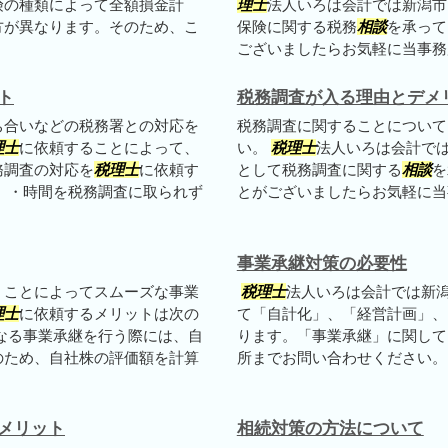
険の種類によって全額損金計
理士
法人いろは会計では新潟市
方が異なります。そのため、こ
保険に関する税務
相談
を承って
ございましたらお気軽に当事務所
ト
税務調査が入る理由とデメ
ち合いなどの税務署との対応を
税務調査に関することについて
理士
に依頼することによって、
い。
税理士
法人いろは会計で
務調査の対応を
税理士
に依頼す
として税務調査に関する
相談
を
 ・時間を税務調査に取られず
とがございましたらお気軽に当
事業承継対策の必要性
くことによってスムーズな事業
税理士
法人いろは会計では新
理士
に依頼するメリットは次の
て「自計化」、「経営計画」、
なる事業承継を行う際には、自
ります。「事業承継」に関して
のため、自社株の評価額を計算
所までお問い合わせください。
メリット
相続対策の方法について