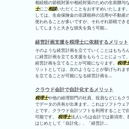
相続税の節税対策や相続対策のための生前贈与
士
にご
相談
いただくことをおすすめいたします。
しては、生命保険金の非課税枠の活用や不動産
使われることが多いですが、それぞれ節税でき
してしまうと大きな損失を負う可能...
経営計画支援を税理士に依頼するメリット
そのような経営計画を立てていくことはもちろ
に経営計画を立てる支援をもらうことによって
経営計画を立てることが可能になります。
税理
リットとしては、次のようなことが挙げられま
を立てることが可能になる経営計画を...
クラウド会計で自計化するメリット
税理士
や他の経理部門の社員、役員などにもク
でデータの共有が出来ます。これはソフトウェ
とです。クラウド会計ソフトを利用することで
可能です。
税理士
法人いろは会計では新潟市、
はじめとして「自計化」、「経営計...