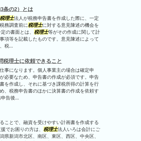
3条の2）とは
税理士
法人が税務申告書を作成した際に、一定
税務調査前に
税理士
に対する意見陳述の機会を
一定の書面とは、
税理士
等がその作成に関して計
事項等を記載したものです。意見陳述によって
税...
問税理士に依頼できること
仕事になります。個人事業主の場合は確定申
が必要なため、申告書の作成が必須です。申告
書を作成し、それに基づき課税所得の計算を行
め、税務申告書のほかに決算書の作成を依頼す
告後...
ることで、融資を受けやすい計画書を作成する
支援でお困りの方は、
税理士
法人いろは会計にご
潟県新潟市北区、南区、東区、西区、中央区、