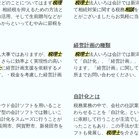
などのことについてはまず
税理
税理士
法人いろは会計では新
 相続税を抑えるための方法と
て相続対策に関する税務
相談
を
の活用、そして生前贈与などが
とがございましたらお気軽に当
るからといってむやみに節税を
経営計画の種類
ん大事ではありますが、
税理士
税理士
法人いろは会計では新
、さらに効率よく実現性の高い
て「自計化」、「経営計画」、
士
に経営計画支援を依頼するメ
ります。「経営計画」に関して
す。・税金を考慮した経営計画
所までお問い合わせください。
自計化とは
ラウド会計ソフトを用いること
税務業務の中で、会社の仕訳業
ア型の会計ソフトでは難しいこ
わらせることを「自計化」とい
自計化をスムーズに行うことが
に依頼して行うことが主流でし
長岡市、阿賀野市、新発田市を
ったこともあり、この手法が主
フトも発展し、
税理士
を介さなく