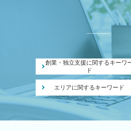
創業・独立支援に関するキーワ
ド
独立支援 税理士
エリアに関するキーワード
創業融資 必要 書類
個人事業主 法人化 デメリット
税務顧問 税理士 相談 江南区
会社設立後 税務署
相続 税理士 相談 新潟市西区
会社設立 費用
相続 税理士 相談 新潟駅
個人事業主 事業計画書
創業支援 税理士 相談 新潟市東区
日本政策金融公庫 創業計画書