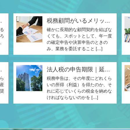
.
税務顧問がいるメリッ...
る
確かに長期的な顧問契約を結ばな
ろ
くても、スポットとして、年一度
、
の確定申告や決算申告のときの
み、業務を委託すること […]
.
法人税の申告期限｜延...
ら
税務申告は、その年度にどれくら
産
いの所得（利益）を得たのか、そ
奨
れに応じていくらの税金を納めな
ければならないのかを […]