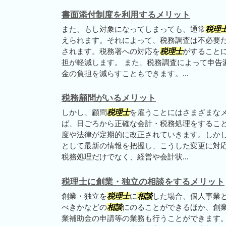
書面添付制度を利用するメリット
また、もし対象になってしまっても、通常
税理
えられます。それによって、税務調査は不必要
されます。税務署への対応を
税理士
がすること
担が軽減します。 また、税務調査によって申告
金の負担を減らすこともできます。...
税務顧問がいるメリット
しかし、顧問
税理士
を雇うことにはさまざまなメ
ば、日ごろから正確な会計・税務処理をするこ
度や法律が定期的に改正されていきます。しか
として最新の情報を把握し、こうした変更に対応
税務処理だけでなく、経営や会計状...
税理士に創業・独立の相談をするメリット
創業・独立を
税理士
に
相談
した場合、個人事業
べきかなどの
相談
にのることができるほか、創
業補助金の申請等の業務も行うことができます