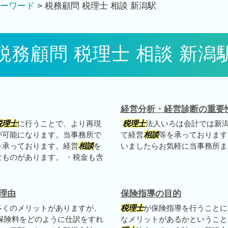
ーワード
>
税務顧問 税理士 相談 新潟駅
税務顧問 税理士 相談 新潟
経営分析・経営診断の重要
税理士
に行うことで、より再現
税理士
法人いろは会計では新
が可能になります。当事務所で
て経営
相談
等を承っております
を承っております。経営
相談
を
いましたらお気軽に当事務所ま
ものがあります。 ・税金も含
理由
保険指導の目的
多くのメリットがありますが、
税理士
が保険指導を行うことに
保険料をどのように仕訳をすれ
なメリットがあるかというこ