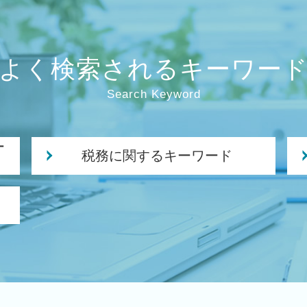
よく検索されるキーワー
Search Keyword
ー
税務に関するキーワード
赤字 法人税
贈与税 夫婦間
月次 巡回監査
決算 提出 書類
経営改善 税理士
法人税 申告 提出書類
法人 保険 節税