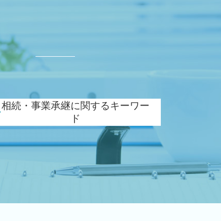
ド
相続・事業承継に関するキーワー
ド
相続税申告 控除
相続税 対策 贈与
承継 支援
事業承継税制 優遇
相続税 減らす
生前 相続対策
名義預金 贈与税