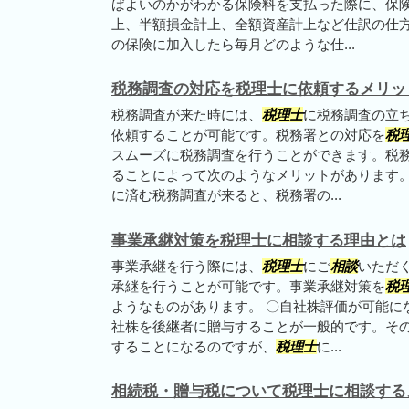
ばよいのかがわかる保険料を支払った際に、保
上、半額損金計上、全額資産計上など仕訳の仕
の保険に加入したら毎月どのような仕...
税務調査の対応を税理士に依頼するメリッ
税務調査が来た時には、
税理士
に税務調査の立
依頼することが可能です。税務署との対応を
税
スムーズに税務調査を行うことができます。税
ることによって次のようなメリットがあります。
に済む税務調査が来ると、税務署の...
事業承継対策を税理士に相談する理由とは
事業承継を行う際には、
税理士
にご
相談
いただ
承継を行うことが可能です。事業承継対策を
税
ようなものがあります。 〇自社株評価が可能に
社株を後継者に贈与することが一般的です。そ
することになるのですが、
税理士
に...
相続税・贈与税について税理士に相談する