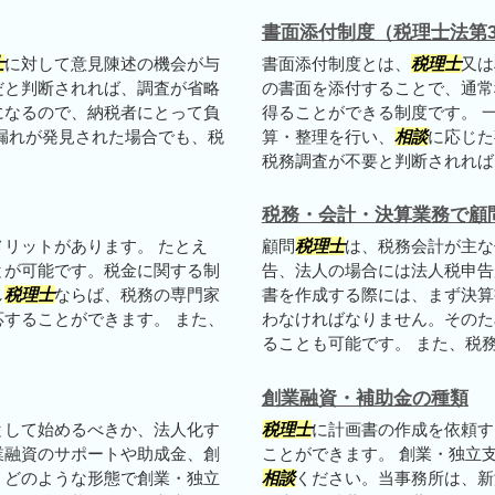
書面添付制度（税理士法第3
士
に対して意見陳述の機会が与
書面添付制度とは、
税理士
又は
だと判断されれば、調査が省略
の書面を添付することで、通常
になるので、納税者にとって負
得ることができる制度です。 
漏れが発見された場合でも、税
算・整理を行い、
相談
に応じた
税務調査が不要と判断されれば、
税務・会計・決算業務で顧
リットがあります。 たとえ
顧問
税理士
は、税務会計が主な
とが可能です。税金に関する制
告、法人の場合には法人税申告
し
税理士
ならば、税務の専門家
書を作成する際には、まず決算
することができます。 また、
わなければなりません。そのた
ることも可能です。 また、税務申
創業融資・補助金の種類
として始めるべきか、法人化す
税理士
に計画書の作成を依頼す
業融資のサポートや助成金、創
ことができます。 創業・独立
。どのような形態で創業・独立
相談
ください。当事務所は、新