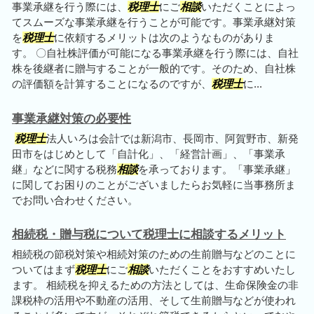
事業承継を行う際には、
税理士
にご
相談
いただくことによっ
てスムーズな事業承継を行うことが可能です。事業承継対策
を
税理士
に依頼するメリットは次のようなものがありま
す。 〇自社株評価が可能になる事業承継を行う際には、自社
株を後継者に贈与することが一般的です。そのため、自社株
の評価額を計算することになるのですが、
税理士
に...
事業承継対策の必要性
税理士
法人いろは会計では新潟市、長岡市、阿賀野市、新発
田市をはじめとして「自計化」、「経営計画」、「事業承
継」などに関する税務
相談
を承っております。「事業承継」
に関してお困りのことがございましたらお気軽に当事務所ま
でお問い合わせください。
相続税・贈与税について税理士に相談するメリット
相続税の節税対策や相続対策のための生前贈与などのことに
ついてはまず
税理士
にご
相談
いただくことをおすすめいたし
ます。 相続税を抑えるための方法としては、生命保険金の非
課税枠の活用や不動産の活用、そして生前贈与などが使われ