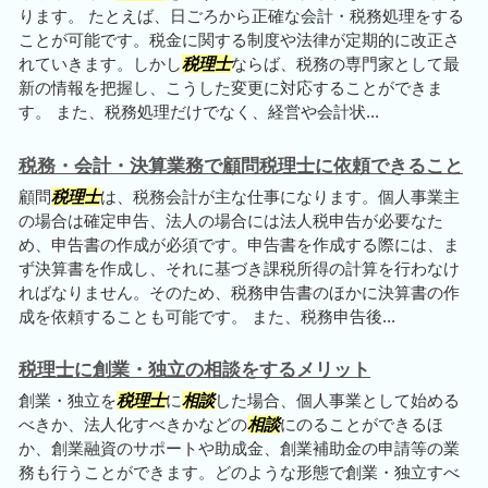
ります。 たとえば、日ごろから正確な会計・税務処理をする
ことが可能です。税金に関する制度や法律が定期的に改正さ
れていきます。しかし
税理士
ならば、税務の専門家として最
新の情報を把握し、こうした変更に対応することができま
す。 また、税務処理だけでなく、経営や会計状...
税務・会計・決算業務で顧問税理士に依頼できること
顧問
税理士
は、税務会計が主な仕事になります。個人事業主
の場合は確定申告、法人の場合には法人税申告が必要なた
め、申告書の作成が必須です。申告書を作成する際には、ま
ず決算書を作成し、それに基づき課税所得の計算を行わなけ
ればなりません。そのため、税務申告書のほかに決算書の作
成を依頼することも可能です。 また、税務申告後...
税理士に創業・独立の相談をするメリット
創業・独立を
税理士
に
相談
した場合、個人事業として始める
べきか、法人化すべきかなどの
相談
にのることができるほ
か、創業融資のサポートや助成金、創業補助金の申請等の業
務も行うことができます。どのような形態で創業・独立すべ