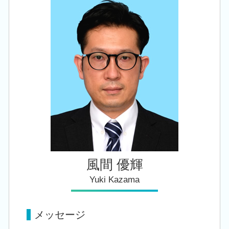
創業支援 税理士 相談 三条市
株 相続税 対策
税務顧問 税理士法人
創業支援 税理士 相談 新潟市南区
事業承継 相続税
自計化 システム 支援
税務顧問 税理士 相談 長岡市
小規模宅地等の特例 要件
会社設立 税理士 相談 阿賀野市
名義預金 贈与税
会社設立 税理士 相談 五泉市
生前 相続対策
税務顧問 税理士 相談 新潟市南区
相続 税理士 相談 田上町
創業支援 税理士 相談 西蒲区
風間 優輝
Yuki Kazama
メッセージ