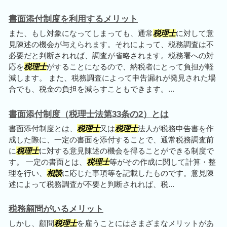
書面添付制度を利用するメリット
また、もし対象になってしまっても、通常
税理士
に対して意
見陳述の機会が与えられます。それによって、税務調査は不
必要だと判断されれば、調査が省略されます。税務署への対
応を
税理士
がすることになるので、納税者にとって負担が軽
減します。 また、税務調査によって申告漏れが発見された場
合でも、税金の負担を減らすこともできます。...
書面添付制度（税理士法第33条の2）とは
書面添付制度とは、
税理士
又は
税理士
法人が税務申告書を作
成した際に、一定の書面を添付することで、通常税務調査前
に
税理士
に対する意見陳述の機会を得ることができる制度で
す。 一定の書面とは、
税理士
等がその作成に関して計算・整
理を行い、
相談
に応じた事項等を記載したものです。意見陳
述によって税務調査が不要と判断されれば、税...
税務顧問がいるメリット
しかし、顧問
税理士
を雇うことにはさまざまなメリットがあ