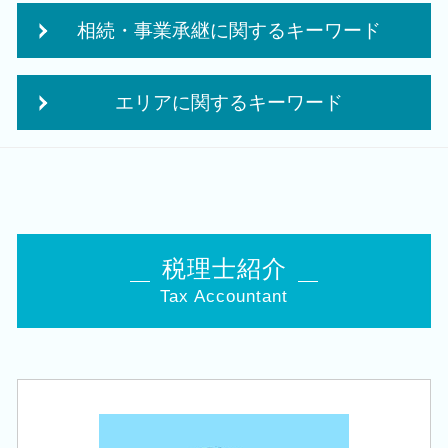
贈与税 夫婦間
創業支援 資金
相続・事業承継に関するキーワード
相続時精算課税制度 メリット
個人事業主 法人化
税理士 経営
会社設立後 税務署
事業承継 税理士
相続時精算課税制度 デメリット
融資 事業計画
エリアに関するキーワード
相続時精算課税 申告
法人税 申告期限
創業 サポート 事業
相続税申告 控除
法人税 中間申告
株式会社 合同会社
創業支援 税理士 相談 長岡市
相続 株
法人 顧問
個人事業主 開業資金 融資
相続 税理士 相談 加茂市
自社株 事業承継
税務調査 何年前まで
会社設立 資本金
会社設立 税理士 相談 加茂市
相続 申告書
経営改善 税理士
会社事業 計画書
税務顧問 税理士 相談 豊栄駅
贈与税 申告 税理士
中期 計画 作り方
政府 起業支援
税務顧問 税理士 相談 江南区
住宅取得等資金 贈与
税理士紹介
年次 決算業務
会社設立 費用
創業支援 税理士 相談 新潟市東区
相続 10か月
法人 申告 書類
創業 事業
Tax Accountant
創業支援 税理士 相談 田上町
相続税 対策 アパート
税務署 修正申告
個人事業主 法人化 メリット
会社設立 税理士 相談 西蒲区
相続税 減らす
中期 経営計画
会社 補助金制度
会社設立 税理士 相談 新潟駅
相続税 追徴
修正申告 税務調査
日本政策金融公庫 創業計画書
税務顧問 税理士 相談 胎内市
相続税 手続き
税務申告
法人成り タイミング
会社設立 税理士 相談 白山駅
事業承継 相続
月次 巡回監査
独立支援 税理士
創業支援 税理士 相談 燕市
相続税 対策 贈与
赤字 法人税