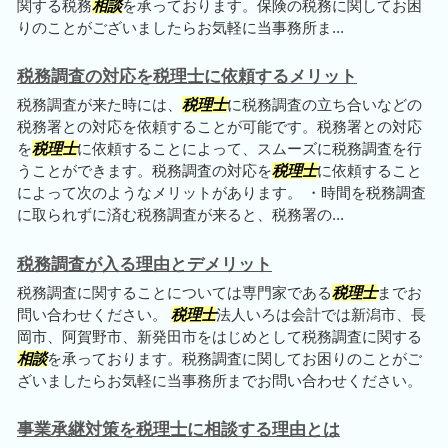
関する税務
相談
を承っております。保険の税務に関してお困
りのことがございましたらお気軽に当事務所ま...
税務調査の対応を税理士に依頼するメリット
税務調査が来た時には、
税理士
に税務調査の立ち合いなどの
税務署との対応を依頼することが可能です。税務署との対応
を
税理士
に依頼することによって、スムーズに税務調査を行
うことができます。税務調査の対応を
税理士
に依頼すること
によって次のようなメリットがあります。 ・時間を税務調査
に取られずに済む税務調査が来ると、税務署の...
税務調査が入る理由とデメリット
税務調査に関することについては専門家である
税理士
までお
問い合わせください。
税理士
法人いろは会計では新潟市、長
岡市、阿賀野市、新発田市をはじめとして税務調査に関する
相談
を承っております。税務調査に関してお困りのことがご
ざいましたらお気軽に当事務所までお問い合わせください。
事業承継対策を税理士に相談する理由とは