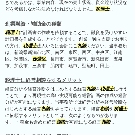
きであるかは、事業内容、現在の売上状況、資金繰り状況な
どを考慮しながら決めなければなりません。
税理士
...
創業融資・補助金の種類
税理士
に計画書の作成を依頼することで、融資を受けやすい
計画書を作成することができます。 創業・独立支援でお困り
の方は、
税理士
法人いろは会計にご
相談
ください。当事務所
は、新潟県新潟市北区、南区、東区、西区、中央区、江南
区、秋葉区、
西蒲区
、長岡市、阿賀野市、新発田市、五泉
市、加茂市、三条市、胎内市、燕市、聖籠町、田上...
税理士に経営相談をするメリット
経営分析や経営診断をはじめとする経営
相談
を
税理士
に行う
ことで、より再現性の高い実現可能な経営計画の作成や経営
分析が可能になります。当事務所では経営分析や経営診断を
はじめとする経営
相談
を承っております。経営
相談
を
税理士
に依頼するメリットとしては、次のようなものがありま
す。 ・税金も含めた経営
相談
が可能になる経営
相談
...