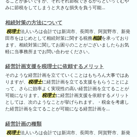
ることが多いですが、それぞれ節税できるからといってむや
みに節税をしてしまうと大きな損失を負う可能...
相続対策の方法について
税理士
法人いろは会計では新潟市、長岡市、阿賀野市、新発
田市をはじめとして相続対策に関する税務
相談
を承っており
ます。相続対策に関してお困りのことがございましたらお気
軽に当事務所までお問い合わせください。
経営計画支援を税理士に依頼するメリット
そのような経営計画を立てていくことはもちろん大事ではあ
りますが、
税理士
に経営計画を立てる支援をもらうことによ
って、さらに効率よく実現性の高い経営計画を立てることが
可能になります。
税理士
に経営計画支援を依頼するメリット
としては、次のようなことが挙げられます。・税金を考慮し
た経営計画を立てることが可能になる経営計画を...
経営計画の種類
税理士
法人いろは会計では新潟市、長岡市、阿賀野市、新発