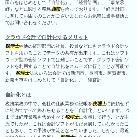
田市をはじめとして「自計化」、「経営計画」、「事業承
継」などに関する税務
相談
を承っております。「経営計画」
に関してお困りのことがございましたらお気軽に当事務所ま
でお問い合わせください。
クラウド会計で自計化するメリット
税理士
や他の経理部門の社員、役員などにもクラウド会計ソ
フトを用いることでデータの共有が出来ます。これはソフト
ウェア型の会計ソフトでは難しいことです。クラウド会計ソ
フトを利用することで自計化をスムーズに行うことが可能で
す。
税理士
法人いろは会計では新潟市、長岡市、阿賀野市、
新発田市をはじめとして「自計化」、「経営計...
自計化とは
税務業務の中で、会社の仕訳業務や記帳を
税理士
に依頼せず
に社内ですべて終わらせることを「自計化」といいます。 今
までは経理業務も含めすべて
税理士
に依頼して行うことが主
流でしたが、これは会計ソフトがまだ発展していなかったこ
ともあり、この手法が主流となっていました。しかし、最近