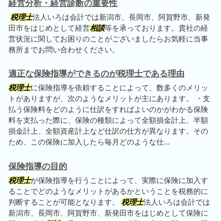
経営分析・経営診断の重要性
税理士
法人いろは会計では新潟市、長岡市、阿賀野市、新発
田市をはじめとして経営
相談
等を承っております。貴社の経
営状況に関してお困りのことがございましたらお気軽に当事
務所までお問い合わせください。
適正な保険指導ができるのが税理士である理由
税理士
に保険指導を依頼することによって、数多くのメリッ
トがありますが、次のようなメリットが主にあります。 ・支
払う保険料をどのように仕訳をすればよいのかがわかる保険
料を支払った際に、保険の種類によって全額損金計上、半額
損金計上、全額資産計上など仕訳の仕方が異なります。その
ため、この保険に加入したら毎月どのような仕...
保険指導の目的
税理士
が保険指導を行うことによって、実際に保険に加入す
ることでどのようなメリットがあるかということを税務的に
判断することが可能となります。
税理士
法人いろは会計では
新潟市、長岡市、阿賀野市、新発田市をはじめとして保険に