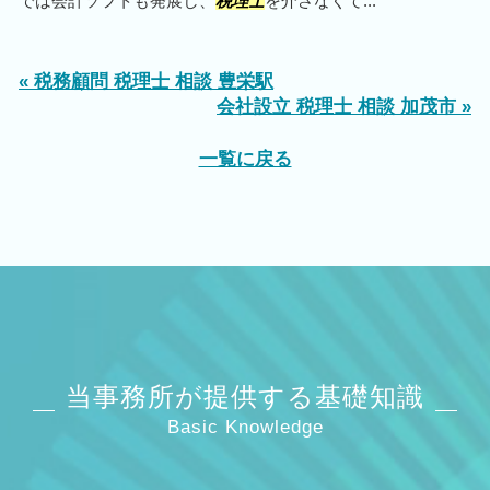
では会計ソフトも発展し、
税理士
を介さなくて...
« 税務顧問 税理士 相談 豊栄駅
会社設立 税理士 相談 加茂市 »
一覧に戻る
当事務所が提供する基礎知識
Basic Knowledge