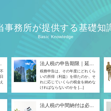
当事務所が提供する基礎知
Basic Knowledge
.
法人税の申告期限｜延...
不
税務申告は、その年度にどれくら
日
いの所得（利益）を得たのか、そ
え
れに応じていくらの税金を納めな
ければならないのかを […]
法人税の中間納付は必...