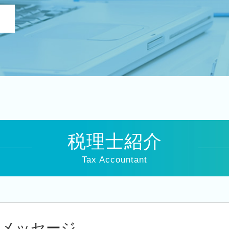
税務申告
月次 巡回監査
役員報酬 節税
税務 コンサルティング
税理士 巡回監査
会社 税務
決算 税務 申告
法人税 申告 延長
中期 計画 作り方
法人税 更正の請求
税理士紹介
決算業務
決算 提出 書類
Tax Accountant
法人税 中間申告
税務 確定申告
追徴課税 個人
税務 申告書 決算書
法人 税金 対策
メッセージ
税務署 修正申告