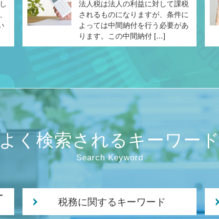
し
法人税は法人の利益に対して課税
、
されるものになりますが、条件に
い
よっては中間納付を行う必要があ
ります。この中間納付 […]
よく検索されるキーワー
Search Keyword
ー
税務に関するキーワード