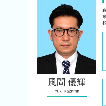
創業支援 税理士 相談 新潟市東区
法人成り タイミング
税務顧問 税理士 相談 長岡市
企業 経営計画
会社設立 税理士 相談 新潟市南区
創業支援 税理士 相談 三条市
創業支援 税理士 相談 秋葉区
風間 優輝
Yuki Kazama