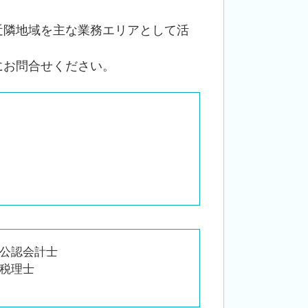
会社 相続
近隣地域を主な業務エリアとして活
名義預金 贈与税
にお問合せください。
公認会計士
税理士