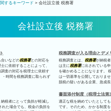
関するキーワード
>
会社設立後 税務署
会社設立後 税務署
ト
税務調査が入る理由とデメ
ち合いなどの
税務署
との対応を
税務調査とは、
税務署
が納税者
理士に依頼することによって、
は主に
税務署
に出されている申
務調査の対応を税理士に依頼す
を確かめることになります。 
 ・時間を税務調査に取られず
は一切基準を公開しておりませ
脱税の疑いがある企業、急成長し
書面添付制度（税理士法第3
、納税者にとって負担が軽減し
適正な税を納めていたとしても
された場合でも、税金の負担を
です。そのため、かかる制度を