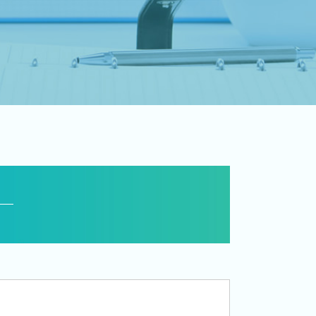
相続税申告 控除
生前 相続対策
株 相続税 対策
相続税 追徴
事業承継 節税
事業承継 法人
事業承継 税理士
相続税 対策 アパート
事業承継 相続税
贈与税 対策
遺産 贈与税
相続時精算課税 申告
贈与税 申告 税理士
事業承継 相続
生命保険 相続対策
相続税 税務署
小規模宅地等の特例 要件
経営 承継