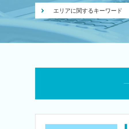
会社設立後 税務署
エリアに関するキーワード
創業補助金 申請
独立支援 税理士
創業支援 税理士 相談 聖籠町
個人事業主 法人化
会社設立 税理士 相談 新潟市中央区
創業 融資 税理士
創業支援 税理士 相談 新潟市中央区
株式会社 合同会社
創業支援 税理士 相談 新潟市西区
創業 助成金 補助金
会社設立 税理士 相談 新潟市西区
事業計画書 収支計画
相続 税理士 相談 新潟市南区
創業 事業
税務顧問 税理士 相談 亀田駅
日本政策金融公庫 創業融資 必要書類
創業支援 税理士 相談 新津駅
個人事業主 法人成り
税務顧問 税理士 相談 新潟市西区
創業 サポート 事業
会社設立 税理士 相談 新潟市東区
補助金 事業計画
創業支援 税理士 相談 新潟市南区
会社設立 資本金
会社設立 税理士 相談 燕市
法人化 タイミング
会社設立 税理士 相談 新潟駅
個人事業主 開業資金 融資
税務顧問 税理士 相談 胎内市
創業支援 資金
税務顧問 税理士 相談 新潟市北区
創業融資 必要 書類