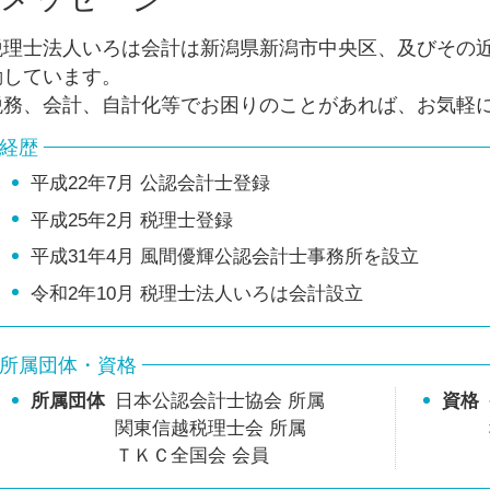
税務調査前 修正申告
税理士法人いろは会計は新潟県新潟市中央区、及びその
納税申告書 作成
動しています。
税務、会計、自計化等でお困りのことがあれば、お気軽
経歴
平成22年7月 公認会計士登録
平成25年2月 税理士登録
平成31年4月 風間優輝公認会計士事務所を設立
令和2年10月 税理士法人いろは会計設立
所属団体・資格
所属団体
日本公認会計士協会 所属
資格
関東信越税理士会 所属
ＴＫＣ全国会 会員