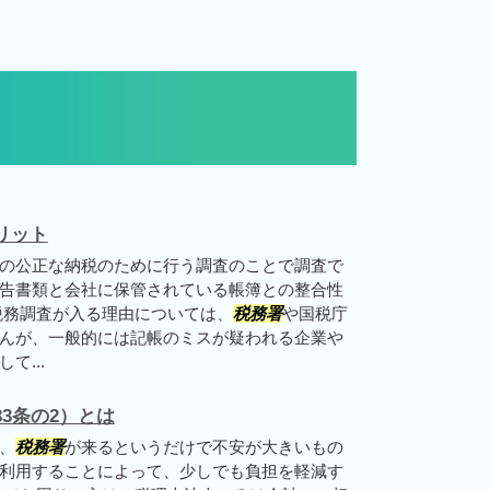
リット
の公正な納税のために行う調査のことで調査で
告書類と会社に保管されている帳簿との整合性
税務調査が入る理由については、
税務署
や国税庁
んが、一般的には記帳のミスが疑われる企業や
て...
3条の2）とは
、
税務署
が来るというだけで不安が大きいもの
利用することによって、少しでも負担を軽減す