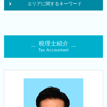
小規模宅地等の特例 要件
税務 コンサルティング
個人事業主 法人化 デメリット
エリアに関するキーワード
相続 10か月
税務 申告書
法人成り タイミング
経営 承継
法人 申告 書類
創業 融資 税理士
税務顧問 税理士 相談 加茂市
遺産 贈与税
決算 提出 書類
会社設立 資本金
税務顧問 税理士 相談 田上町
相続 株
損益分岐点 計算方法
融資 事業計画
会社設立 税理士 相談 阿賀野市
事業承継 相続税
月次 巡回監査
独立支援 税理士
会社設立 税理士 相談 亀田駅
相続時精算課税 申告
会社 税務
会社 補助金制度
会社設立 税理士 相談 新潟市中央区
事業承継 税理士
税理士紹介
税務顧問 税理士法人
法人化 タイミング
創業支援 税理士 相談 五泉市
相続税 追徴
クラウド会計 導入
起業 資金 計画
Tax Accountant
相続 税理士 相談 新潟市中央区
自社株 事業承継
税理士 巡回監査
個人事業主 法人成り
税務顧問 税理士 相談 新潟市中央区
株 相続税 対策
法人 税金 対策
創業 助成金 補助金
相続 税理士 相談 三条市
相続税 対策 贈与
中期 経営計画 必要性
補助金 事業計画
税務顧問 税理士 相談 新潟市南区
事業承継 相続
修正申告 税務調査
創業支援 資金
創業支援 税理士 相談 田上町
贈与税 申告 税理士
税務署 修正申告
創業 サポート 事業
創業支援 税理士 相談 燕市
承継 支援
税理士 経営
税務顧問 税理士 相談 新潟市西区
事業承継 節税
税務署 調査 法人
相続 税理士 相談 新津駅
相続税 対策 アパート
決算 税務 申告
会社設立 税理士 相談 白山駅
会社 相続