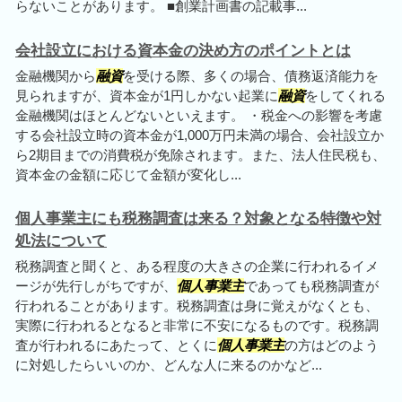
らないことがあります。 ■創業計画書の記載事...
会社設立における資本金の決め方のポイントとは
金融機関から
融資
を受ける際、多くの場合、債務返済能力を
見られますが、資本金が1円しかない起業に
融資
をしてくれる
金融機関はほとんどないといえます。 ・税金への影響を考慮
する会社設立時の資本金が1,000万円未満の場合、会社設立か
ら2期目までの消費税が免除されます。また、法人住民税も、
資本金の金額に応じて金額が変化し...
個人事業主にも税務調査は来る？対象となる特徴や対
処法について
税務調査と聞くと、ある程度の大きさの企業に行われるイメ
ージが先行しがちですが、
個人事業主
であっても税務調査が
行われることがあります。税務調査は身に覚えがなくとも、
実際に行われるとなると非常に不安になるものです。税務調
査が行われるにあたって、とくに
個人事業主
の方はどのよう
に対処したらいいのか、どんな人に来るのかなど...