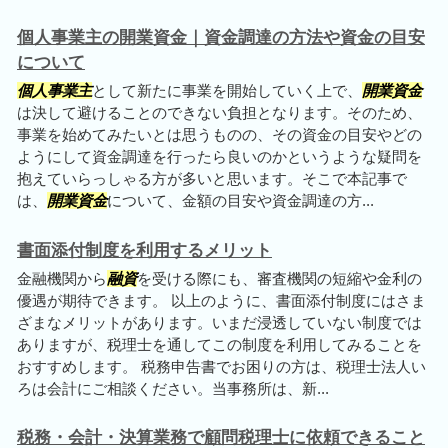
個人事業主の開業資金｜資金調達の方法や資金の目安
について
個人事業主
として新たに事業を開始していく上で、
開業資金
は決して避けることのできない負担となります。そのため、
事業を始めてみたいとは思うものの、その資金の目安やどの
ようにして資金調達を行ったら良いのかというような疑問を
抱えていらっしゃる方が多いと思います。そこで本記事で
は、
開業資金
について、金額の目安や資金調達の方...
書面添付制度を利用するメリット
金融機関から
融資
を受ける際にも、審査機関の短縮や金利の
優遇が期待できます。 以上のように、書面添付制度にはさま
ざまなメリットがあります。いまだ浸透していない制度では
ありますが、税理士を通してこの制度を利用してみることを
おすすめします。 税務申告書でお困りの方は、税理士法人い
ろは会計にご相談ください。当事務所は、新...
税務・会計・決算業務で顧問税理士に依頼できること