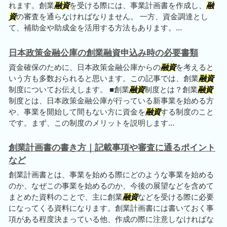
れます。創業
融資
を受ける際には、事業計画書を作成し、
融
資
の審査を通らなければなりません。 一方、資金調達とし
て、補助金や助成金を活用する方法もあります。...
日本政策金融公庫の創業融資申込み時の必要書類
資金確保のために、日本政策金融公庫からの
融資
を考えると
いう方も多数おられると思います。この記事では、創業
融資
制度についてお伝えします。 ■創業
融資
制度とは？創業
融資
制度とは、日本政策金融公庫が行っている新事業を始める方
や、事業を開始して間もない方に資金を
融資
する制度のこと
です。まず、この制度のメリットを説明します...
創業計画書の書き方｜記載事項や審査に通るポイント
など
創業計画書とは、事業を始める際にどのような事業を始める
のか、なぜこの事業を始めるのか、今後の展望などを含めて
まとめた資料のことで、主に創業
融資
などを受ける際に必要
になってくる資料になります。創業計画書には書いておく事
項がある程度決まっている他、作成の際に注意しなければな