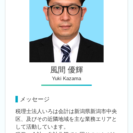
税務顧問 税理士 相談 胎内市
相続税 手続き
創業支援 税理士 相談 新津駅
相続税 税務署
税務顧問 税理士 相談 阿賀野市
創業支援 税理士 相談 西蒲区
創業支援 税理士 相談 胎内市
風間 優輝
Yuki Kazama
メッセージ
税理士法人いろは会計は新潟県新潟市中央
区、及びその近隣地域を主な業務エリアと
して活動しています。