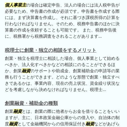
個人事業主
の場合は確定申告、法人の場合には法人税申告が
必要なため、申告書の作成が必須です。申告書を作成する際
には、まず決算書を作成し、それに基づき課税所得の計算を
行わなければなりません。そのため、税務申告書のほかに決
算書の作成を依頼することも可能です。 また、税務申告後
に、税務署から税務調査をされることがあります...
税理士に創業・独立の相談をするメリット
創業・独立を税理士に相談した場合、個人事業として始める
べきか、法人化すべきかなどの相談にのることができるほ
か、創業
融資
のサポートや助成金、創業補助金の申請等の業
務も行うことができます。どのような形態で創業・独立すべ
きであるかは、事業内容、現在の売上状況、資金繰り状況な
どを考慮しながら決めなければなりません。税理士...
創業融資・補助金の種類
創業
融資
とは、創業の際に他者からお金を借りることをいい
ますが、主に、日本政策金融公庫からの借入や、自治体の制
度
融資
として金融機関からの信用保証付き
融資
などがあげら