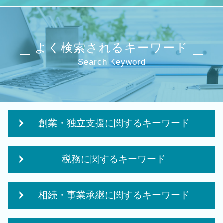
よく検索されるキーワード
Search Keyword
創業・独立支援に関するキーワード
株式会社 合同会社
税務に関するキーワード
創業 事業
会社事業 計画書
法人税 中間納付
創業補助金 申請
相続・事業承継に関するキーワード
決算業務
起業 必要 資金
納税申告書 作成
創業融資 必要 書類