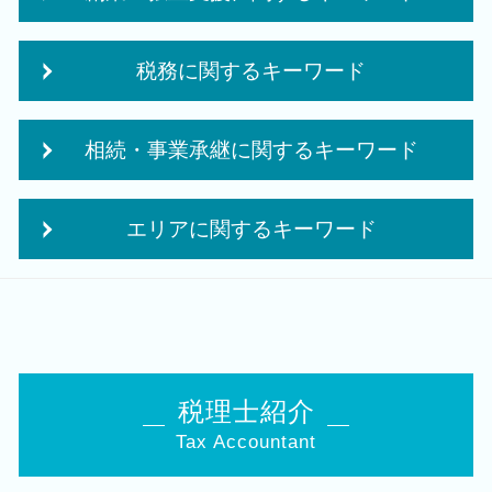
創業 融資 金利
税務に関するキーワード
創業補助金 申請
企業 経営計画
中小企業倒産防止共済 制度
起業 資金
相続・事業承継に関するキーワード
贈与税 夫婦間
株式会社 合同会社
税理士 税務調査
個人事業主 法人成り
相続 申告書
税務署 調査 法人
創業 事業
エリアに関するキーワード
経営 承継
中期 経営計画
創業 サポート 事業
相続税 追徴
税理士 経営
起業 必要 資金
税務顧問 税理士 相談 聖籠町
相続税 税務署
決算 税務 申告
会社設立後 税務署
相続 税理士 相談 新潟市北区
事業承継 節税
納税申告書 作成
個人事業主 法人化 デメリット
会社設立 税理士 相談 加茂市
自社株 評価
月次 巡回監査
個人事業主 法人化
会社設立 税理士 相談 五泉市
事業承継 相続税
年次 決算業務
法人成り タイミング
相続 税理士 相談 新潟市南区
名義預金 贈与税
税理士紹介
税務調査 個人事業主
個人事業主 事業計画書
税務顧問 税理士 相談 白山駅
相続税 手続き
税務 確定申告
創業 助成金 補助金
Tax Accountant
相続 税理士 相談 江南区
事業承継 法人
中期 経営計画 必要性
会社設立 資本金
会社設立 税理士 相談 聖籠町
自社株 相続
相続時精算課税制度 メリット