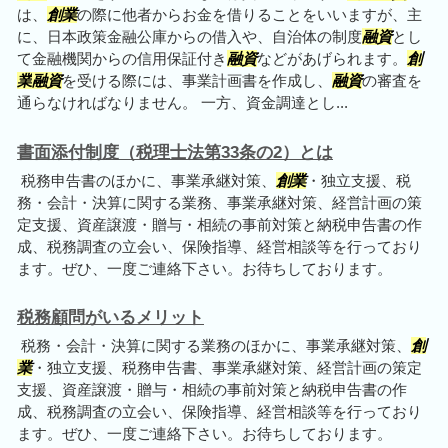
は、
創業
の際に他者からお金を借りることをいいますが、主
に、日本政策金融公庫からの借入や、自治体の制度
融資
とし
て金融機関からの信用保証付き
融資
などがあげられます。
創
業
融資
を受ける際には、事業計画書を作成し、
融資
の審査を
通らなければなりません。 一方、資金調達とし...
書面添付制度（税理士法第33条の2）とは
税務申告書のほかに、事業承継対策、
創業
・独立支援、税
務・会計・決算に関する業務、事業承継対策、経営計画の策
定支援、資産譲渡・贈与・相続の事前対策と納税申告書の作
成、税務調査の立会い、保険指導、経営相談等を行っており
ます。ぜひ、一度ご連絡下さい。お待ちしております。
税務顧問がいるメリット
税務・会計・決算に関する業務のほかに、事業承継対策、
創
業
・独立支援、税務申告書、事業承継対策、経営計画の策定
支援、資産譲渡・贈与・相続の事前対策と納税申告書の作
成、税務調査の立会い、保険指導、経営相談等を行っており
ます。ぜひ、一度ご連絡下さい。お待ちしております。