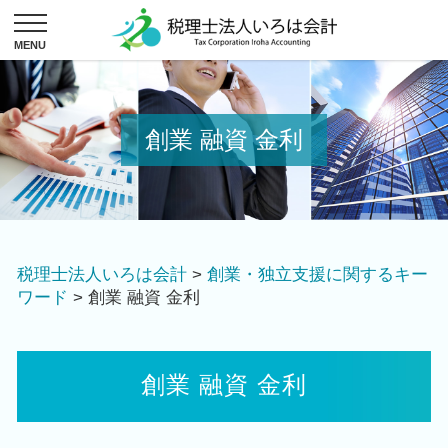
創業 融資 金利
税理士法人いろは会計
>
創業・独立支援に関するキー
ワード
>
創業 融資 金利
創業 融資 金利