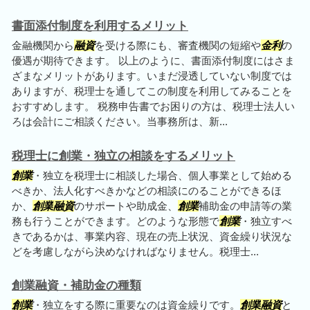
書面添付制度を利用するメリット
金融機関から
融資
を受ける際にも、審査機関の短縮や
金利
の
優遇が期待できます。 以上のように、書面添付制度にはさま
ざまなメリットがあります。いまだ浸透していない制度では
ありますが、税理士を通してこの制度を利用してみることを
おすすめします。 税務申告書でお困りの方は、税理士法人い
ろは会計にご相談ください。当事務所は、新...
税理士に創業・独立の相談をするメリット
創業
・独立を税理士に相談した場合、個人事業として始める
べきか、法人化すべきかなどの相談にのることができるほ
か、
創業
融資
のサポートや助成金、
創業
補助金の申請等の業
務も行うことができます。どのような形態で
創業
・独立すべ
きであるかは、事業内容、現在の売上状況、資金繰り状況な
どを考慮しながら決めなければなりません。税理士...
創業融資・補助金の種類
創業
・独立をする際に重要なのは資金繰りです。
創業
融資
と