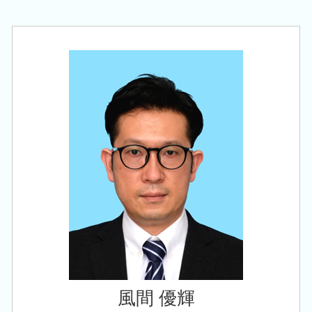
会社 補助金制度
税務顧問 税理士 相談 西蒲区
生前 相続対策
法人税 更正の請求
政府 起業支援
税務顧問 税理士 相談 秋葉区
相続 10か月
税務調査 何年前まで
創業支援 資金
創業支援 税理士 相談 聖籠町
事業承継 相続
法人税 申告 提出書類
会社設立 費用
会社設立 税理士 相談 西蒲区
事業承継税制 優遇
税務顧問 税理士法人
創業支援 税理士 相談 新潟市東区
自社株 事業承継
法人 申告 書類
税務顧問 税理士 相談 新発田市
生命保険 相続対策
役員報酬 節税
税務顧問 税理士 相談 田上町
相続税 減らす
創業支援 税理士 相談 新発田市
相続税 対策 贈与
創業支援 税理士 相談 新潟市南区
相続 株
相続 税理士 相談 秋葉区
税務顧問 税理士 相談 新潟市東区
創業支援 税理士 相談 長岡市
風間 優輝