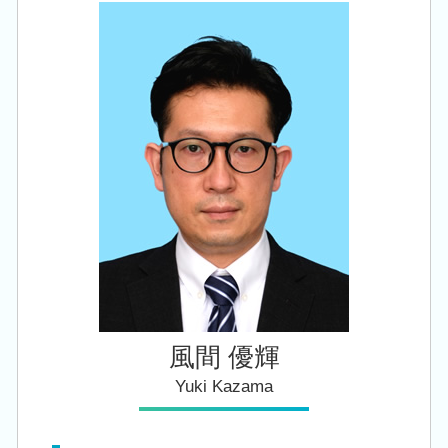
住宅取得等資金 贈与
法人税 中間納付
創業 サポート 事業
相続 税理士 相談 新潟市北区
事業承継税制 優遇
税務署 調査 法人
税務顧問 税理士 相談 白山駅
小規模宅地等の特例 要件
法人 顧問
創業支援 税理士 相談 新潟市東区
相続税 手続き
税務 申告書
会社設立 税理士 相談 五泉市
相続税申告 控除
創業支援 税理士 相談 五泉市
承継 支援
税務顧問 税理士 相談 加茂市
贈与税 申告 税理士
税務顧問 税理士 相談 豊栄駅
相続 税理士 相談 西蒲区
会社設立 税理士 相談 田上町
風間 優輝
Yuki Kazama