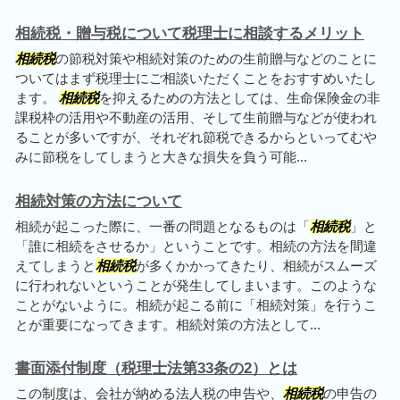
相続税・贈与税について税理士に相談するメリット
相続税
の節税対策や相続対策のための生前贈与などのことに
ついてはまず税理士にご相談いただくことをおすすめいたし
ます。
相続税
を抑えるための方法としては、生命保険金の非
課税枠の活用や不動産の活用、そして生前贈与などが使われ
ることが多いですが、それぞれ節税できるからといってむや
みに節税をしてしまうと大きな損失を負う可能...
相続対策の方法について
相続が起こった際に、一番の問題となるものは「
相続税
」と
「誰に相続をさせるか」ということです。相続の方法を間違
えてしまうと
相続税
が多くかかってきたり、相続がスムーズ
に行われないということが発生してしまいます。このような
ことがないように。相続が起こる前に「相続対策」を行うこ
とが重要になってきます。相続対策の方法として...
書面添付制度（税理士法第33条の2）とは
この制度は、会社が納める法人税の申告や、
相続税
の申告の