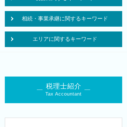
起業 必要 資金
補助金 事業計画
中期 計画 作り方
株式会社 合同会社
相続・事業承継に関するキーワード
会社 税務
融資 事業計画
相続時精算課税制度 メリット
個人事業主 法人成り
自社株 評価
月次 巡回監査
創業補助金 申請
エリアに関するキーワード
事業承継 相続
税務 申告書 決算書
会社事業 計画書
生前 相続対策
決算業務
個人事業主 法人化 デメリット
創業支援 税理士 相談 加茂市
自社株 相続
税理士 経営
会社設立 費用
相続 税理士 相談 江南区
相続 申告書
自計化 システム 支援
創業 助成金 補助金
会社設立 税理士 相談 燕市
生命保険 相続対策
法人 保険 節税
会社設立 資本金
税務顧問 税理士 相談 新潟駅
事業承継 節税
法人 税金 対策
独立支援 税理士
相続 税理士 相談 新発田市
相続税 対策 アパート
税理士紹介
損益分岐点 計算方法
個人事業主 開業資金 融資
相続 税理士 相談 胎内市
相続税 対策 贈与
相続時精算課税制度 デメリット
法人化 タイミング
Tax Accountant
会社設立 税理士 相談 加茂市
相続 株
決算 提出 書類
起業 資金
相続 税理士 相談 新潟市西区
相続税 税務署
税務調査 何年前まで
個人事業主 法人化 メリット
創業支援 税理士 相談 新潟市北区
株 相続税 対策
税務調査 立会
日本政策金融公庫 創業計画書
創業支援 税理士 相談 新潟市南区
事業承継 相続税
中期 経営計画
事業計画書 収支計画
税務顧問 税理士 相談 胎内市