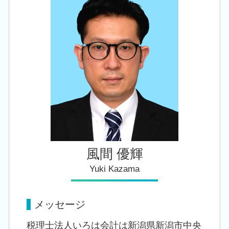
税務顧問 税理士 相談 新津駅
事業承継 節税
法人 税金 対策
会社設立 税理士 相談 胎内市
相続 申告書
税務顧問 税理士 相談 加茂市
事業承継 相続税
会社設立 税理士 相談 新潟市西区
生前 相続対策
会社設立 税理士 相談 新潟市南区
相続 税理士 相談 胎内市
会社設立 税理士 相談 江南区
風間 優輝
Yuki Kazama
メッセージ
税理士法人いろは会計は新潟県新潟市中央