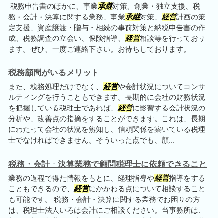
税務申告書のほかに、事業
承継
対策、創業・独立支援、税
務・会計・決算に関する業務、事業
承継
対策、
経営
計画の策
定支援、資産譲渡・贈与・相続の事前対策と納税申告書の作
成、税務調査の立会い、保険指導、
経営
相談等を行っており
ます。ぜひ、一度ご連絡下さい。お待ちしております。
税務顧問がいるメリット
また、税務処理だけでなく、
経営
や会計状況についてコンサ
ルティングを行うこともできます。長期的に会社の財務状況
を把握している税理士であれば、
経営
に影響する会計状況の
分析や、改善点の指摘をすることができます。これは、長期
にわたって会社の状況を熟知し、信頼関係を築いている税理
士でなければできません。そういった点でも、顧...
税務・会計・決算業務で顧問税理士に依頼できること
業務の過程で得た情報をもとに、経理指導や
経営
指導をする
こともできるので、
経営
にかかわる点について相談すること
も可能です。 税務・会計・決算に関する業務でお困りの方
は、税理士法人いろは会計にご相談ください。当事務所は、