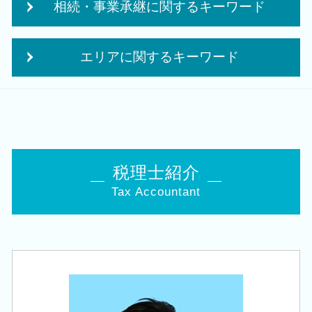
相続・事業承継に関するキーワード
中期 経営計画
創業支援 資金
税務署 調査 法人
独立支援 税理士
承継 支援
法人税 申告 決算書
法人成り タイミング
エリアに関するキーワード
相続 株
法人税 中間納付
融資 事業計画
株 相続税 対策
決算 税務 申告
日本政策金融公庫 創業融資 必要書類
会社設立 税理士 相談 新潟市中央区
贈与税 申告 税理士
法人税 申告 延長
個人事業主 事業計画書
相続 税理士 相談 豊栄駅
贈与税 対策
法人税 申告期限
創業 助成金 補助金
会社設立 税理士 相談 西蒲区
相続税申告 控除
法人税 修正申告
起業 資金
会社設立 税理士 相談 新潟駅
名義預金 贈与税
税務調査 何年前まで
個人事業主 開業資金 融資
創業支援 税理士 相談 新潟市中央区
生命保険 相続対策
税理士紹介
役員報酬 節税
企業 経営計画
税務顧問 税理士 相談 五泉市
相続税 税務署
赤字 法人税
会社 補助金制度
Tax Accountant
相続 税理士 相談 江南区
遺産 贈与税
法人税 更正の請求
創業 融資 税理士
会社設立 税理士 相談 田上町
相続 10か月
税務 申告書 決算書
創業 サポート 事業
税務顧問 税理士 相談 新潟市東区
会社 相続
中期 経営計画 必要性
起業 資金 計画
税務顧問 税理士 相談 長岡市
事業承継 相続
法人 顧問
事業計画書 収支計画
創業支援 税理士 相談 長岡市
相続税 対策 贈与
納税申告書 作成
個人事業主 法人化 デメリット
会社設立 税理士 相談 亀田駅
自社株 評価
贈与税 夫婦間
税務顧問 税理士 相談 新発田市
相続時精算課税 申告
決算 提出 書類