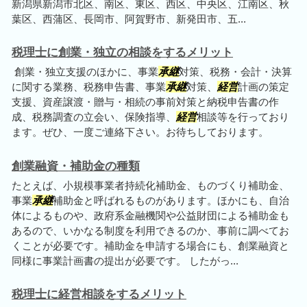
新潟県新潟市北区、南区、東区、西区、中央区、江南区、秋
葉区、西蒲区、長岡市、阿賀野市、新発田市、五...
税理士に創業・独立の相談をするメリット
創業・独立支援のほかに、事業
承継
対策、税務・会計・決算
に関する業務、税務申告書、事業
承継
対策、
経営
計画の策定
支援、資産譲渡・贈与・相続の事前対策と納税申告書の作
成、税務調査の立会い、保険指導、
経営
相談等を行っており
ます。ぜひ、一度ご連絡下さい。お待ちしております。
創業融資・補助金の種類
たとえば、小規模事業者持続化補助金、ものづくり補助金、
事業
承継
補助金と呼ばれるものがあります。ほかにも、自治
体によるものや、政府系金融機関や公益財団による補助金も
あるので、いかなる制度を利用できるのか、事前に調べてお
くことが必要です。補助金を申請する場合にも、創業融資と
同様に事業計画書の提出が必要です。 したがっ...
税理士に経営相談をするメリット