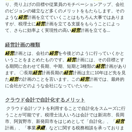
り、売り上げの目標や従業員のモチベーションアップ、会社
のビジョンの確立など多くのメリットをもたらします。その
ような
経営
計画を立てていくことはもちろん大事ではありま
すが、税理士に
経営
計画を立てる支援をもらうことによっ
て、さらに効率よく実現性の高い
経営
計画を立てる...
経営計画の種類
経営
計画とは、会社の
経営
を今後どのように行っていくかと
いうことをまとめたものです。
経営
計画には、その目標とす
る期間に合わせて長期、中期、短期と3種類の
経営
計画があり
ます。 〇長期
経営
計画長期の
経営
計画は主に10年ほど先を見
た
経営
の計画のことを言います。この
経営
計画では、最終的
に会社がどのような会社になっていたいか...
クラウド会計で自計化するメリット
クラウド会計ソフトを利用することで自計化をスムーズに行
うことが可能です。税理士法人いろは会計では新潟市、長岡
市、阿賀野市、新発田市をはじめとして「自計化」、「
経営
計画」、「事業
承継
」などに関する税務相談を承っておりま