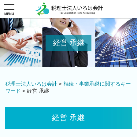
経営 承継
税理士法人いろは会計
>
相続・事業承継に関するキー
ワード
>
経営 承継
経営 承継