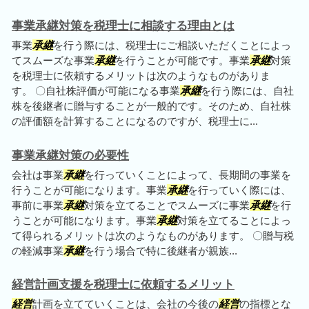
事業承継対策を税理士に相談する理由とは
事業
承継
を行う際には、税理士にご相談いただくことによっ
てスムーズな事業
承継
を行うことが可能です。事業
承継
対策
を税理士に依頼するメリットは次のようなものがありま
す。 〇自社株評価が可能になる事業
承継
を行う際には、自社
株を後継者に贈与することが一般的です。そのため、自社株
の評価額を計算することになるのですが、税理士に...
事業承継対策の必要性
会社は事業
承継
を行っていくことによって、長期間の事業を
行うことが可能になります。事業
承継
を行っていく際には、
事前に事業
承継
対策を立てることでスムーズに事業
承継
を行
うことが可能になります。事業
承継
対策を立てることによっ
て得られるメリットは次のようなものがあります。 〇贈与税
の軽減事業
承継
を行う場合で特に後継者が親族...
経営計画支援を税理士に依頼するメリット
経営
計画を立てていくことは、会社の今後の
経営
の指標とな