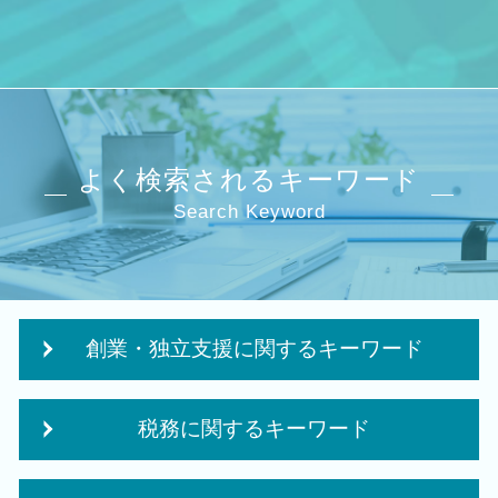
よく検索されるキーワード
Search Keyword
創業・独立支援に関するキーワード
個人事業主 法人化 メリット
税務に関するキーワード
個人事業主 法人化
補助金 事業計画
相続時精算課税制度 メリット
会社設立 資本金