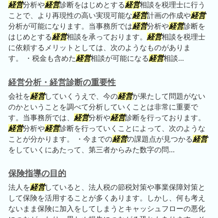
経営
分析や
経営
診断をはじめとする
経営
相談を税理士に行う
ことで、より再現性の高い実現可能な
経営
計画の作成や
経営
分析が可能になります。当事務所では
経営
分析や
経営
診断を
はじめとする
経営
相談を承っております。
経営
相談を税理士
に依頼するメリットとしては、次のようなものがありま
す。 ・税金も含めた
経営
相談が可能になる
経営
相談...
経営分析・経営診断の重要性
会社を
経営
していくうえで、今の
経営
が果たして問題がない
のかということを調べて分析していくことは非常に重要で
す。当事務所では、
経営
分析や
経営
診断を行っております。
経営
分析や
経営
診断を行っていくことによって、次のような
ことが分かります。 ・今までの
経営
の課題点が見つかる
経営
をしていくにあたって、第三者からみた数字の問...
保険指導の目的
法人を
経営
していると、法人税の節税対策や事業保障対策と
して保険を活用することが多くあります。しかし、何も考え
ないまま保険に加入をしてしまうとキャッシュフローの悪化