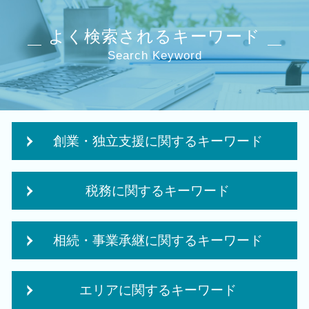
よく検索されるキーワード
Search Keyword
創業・独立支援に関するキーワード
事業計画書 収支計画
税務に関するキーワード
政府 起業支援
創業補助金 申請
法人税 修正申告
独立支援 税理士
相続・事業承継に関するキーワード
法人 保険 節税
株式会社 設立 条件
クラウド会計 導入
日本政策金融公庫 創業融資 必要書類
会社 相続
税務申告
個人事業主 法人化 メリット
エリアに関するキーワード
住宅取得等資金 贈与
税務 コンサルティング
創業 助成金 補助金