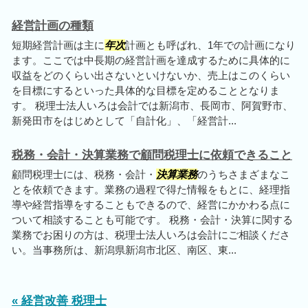
経営計画の種類
短期経営計画は主に
年次
計画とも呼ばれ、1年での計画になり
ます。ここでは中長期の経営計画を達成するために具体的に
収益をどのくらい出さないといけないか、売上はこのくらい
を目標にするといった具体的な目標を定めることとなりま
す。 税理士法人いろは会計では新潟市、長岡市、阿賀野市、
新発田市をはじめとして「自計化」、「経営計...
税務・会計・決算業務で顧問税理士に依頼できること
顧問税理士には、税務・会計・
決算業務
のうちさまざまなこ
とを依頼できます。業務の過程で得た情報をもとに、経理指
導や経営指導をすることもできるので、経営にかかわる点に
ついて相談することも可能です。 税務・会計・決算に関する
業務でお困りの方は、税理士法人いろは会計にご相談くださ
い。当事務所は、新潟県新潟市北区、南区、東...
« 経営改善 税理士