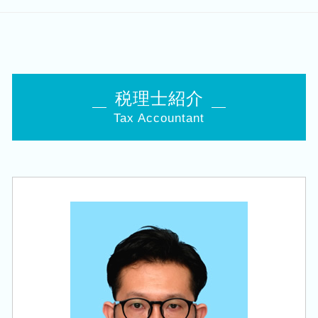
生命保険 相続対策
法人税 更正の請求
個人事業主 法人化 デメリット
相続 税理士 相談 秋葉区
贈与税 申告 税理士
会社 税務
創業支援 資金
相続 税理士 相談 新潟市南区
事業承継 節税
税務調査 個人事業主
会社 補助金制度
会社設立 税理士 相談 新潟市東区
相続税 税務署
法人税 申告期限
創業 サポート 事業
相続 税理士 相談 西蒲区
小規模宅地等の特例 要件
決算 税務 申告
融資 事業計画
会社設立 税理士 相談 新潟市中央区
事業承継 法人
税理士紹介
法人税 中間申告
創業 融資 金利
創業支援 税理士 相談 新潟市中央区
自社株 相続
税理士 巡回監査
会社設立後 税務署
Tax Accountant
相続 税理士 相談 新津駅
相続税 申告書
法人化 メリット
会社設立 資本金
相続 税理士 相談 新発田市
相続税 手続き
損益分岐点 計算方法
企業 経営計画
税務顧問 税理士 相談 新潟市北区
相続税 追徴
相続時精算課税制度 デメリット
起業 資金 計画
税務顧問 税理士 相談 燕市
相続 10か月
税務調査 何年前まで
法人成り タイミング
会社設立 税理士 相談 新発田市
事業承継 相続税
月次 巡回監査
個人事業主 事業計画書
税務顧問 税理士 相談 新潟駅
自社株 評価
税務署 修正申告
会社設立 税理士 相談 新潟市南区
生前 相続対策
決算 提出 書類
税務顧問 税理士 相談 新潟市中央区
名義預金 贈与税
法人税 申告 提出書類
創業支援 税理士 相談 田上町
遺産 贈与税
税務顧問 税理士 相談 田上町
相続 株
相続 税理士 相談 五泉市
株 相続税 対策