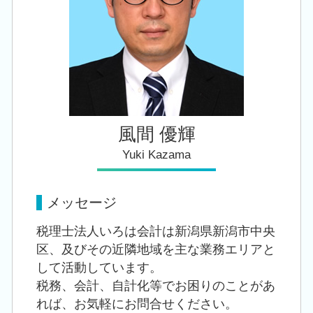
会社設立 税理士 相談 秋葉区
相続 税理士 相談 長岡市
会社設立 税理士 相談 加茂市
風間 優輝
Yuki Kazama
メッセージ
税理士法人いろは会計は新潟県新潟市中央
区、及びその近隣地域を主な業務エリアと
して活動しています。
税務、会計、自計化等でお困りのことがあ
れば、お気軽にお問合せください。