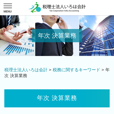
年次 決算業務
税理士法人いろは会計
>
税務に関するキーワード
>
年
次 決算業務
年次 決算業務