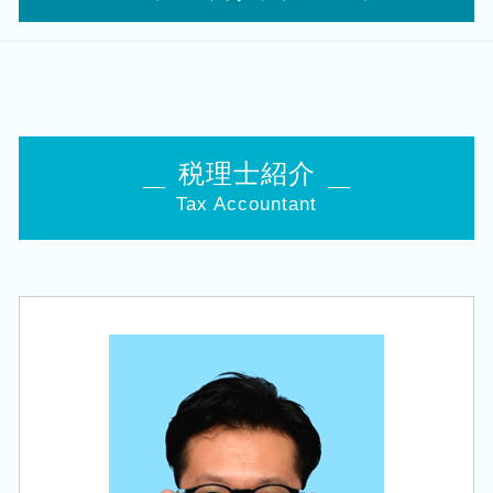
事業承継 税理士
税務署 修正申告
個人事業主 法人成り
相続 株
法人 申告 書類
個人事業主 開業資金 融資
税務顧問 税理士 相談 五泉市
相続税 対策 アパート
法人化 メリット
政府 起業支援
相続 税理士 相談 五泉市
事業承継 法人
税務顧問 税理士法人
創業融資 必要 書類
相続 税理士 相談 新潟市北区
自社株 評価
役員報酬 節税
法人成り タイミング
相続 税理士 相談 江南区
事業承継税制 優遇
法人 保険 節税
個人事業主 事業計画書
相続 税理士 相談 新津駅
生前 相続対策
税理士紹介
税理士 巡回監査
株式会社 合同会社
相続 税理士 相談 三条市
相続税 追徴
税務 確定申告
個人事業主 法人化 メリット
Tax Accountant
創業支援 税理士 相談 新発田市
相続税 税務署
税務調査 個人事業主
個人事業主 法人化 デメリット
創業支援 税理士 相談 新潟駅
住宅取得等資金 贈与
税務調査 立会
独立支援 税理士
会社設立 税理士 相談 三条市
相続税 減らす
法人税 中間納付
企業 経営計画
相続 税理士 相談 田上町
会社 相続
追徴課税 個人
創業 助成金 補助金
相続 税理士 相談 新潟市南区
相続税 申告書
法人税 更正の請求
創業支援 資金
税務顧問 税理士 相談 新潟市南区
事業承継 相続
税理士 経営
税務顧問 税理士 相談 新潟市西区
相続 10か月
法人税 中間申告
相続 税理士 相談 長岡市
贈与税 申告 税理士
会社 税務
会社設立 税理士 相談 江南区
名義預金 贈与税
会社設立 税理士 相談 田上町
株 相続税 対策