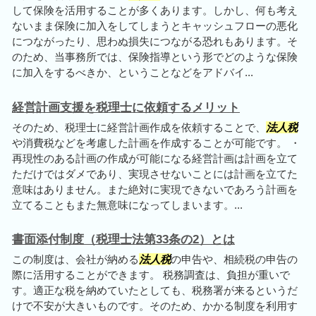
して保険を活用することが多くあります。しかし、何も考え
ないまま保険に加入をしてしまうとキャッシュフローの悪化
につながったり、思わぬ損失につながる恐れもあります。そ
のため、当事務所では、保険指導という形でどのような保険
に加入をするべきか、ということなどをアドバイ...
経営計画支援を税理士に依頼するメリット
そのため、税理士に経営計画作成を依頼することで、
法人税
や消費税などを考慮した計画を作成することが可能です。 ・
再現性のある計画の作成が可能になる経営計画は計画を立て
ただけではダメであり、実現させないことには計画を立てた
意味はありません。また絶対に実現できないであろう計画を
立てることもまた無意味になってしまいます。...
書面添付制度（税理士法第33条の2）とは
この制度は、会社が納める
法人税
の申告や、相続税の申告の
際に活用することができます。 税務調査は、負担が重いで
す。適正な税を納めていたとしても、税務署が来るというだ
けで不安が大きいものです。そのため、かかる制度を利用す