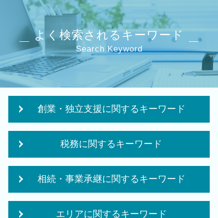
よく検索されるキーワード
Search Keyword
創業・独立支援に関するキーワード
法人化 タイミング
税務に関するキーワード
融資 事業計画
事業計画書 収支計画
中小企業倒産防止共済 制度
会社 補助金制度
相続・事業承継に関するキーワード
クラウド会計 導入
会社事業 計画書
税務 申告書
創業 事業
遺産 贈与税
贈与税 夫婦間
補助金 事業計画
エリアに関するキーワード