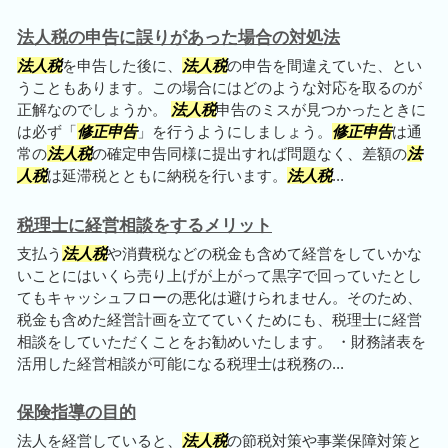
法人税の申告に誤りがあった場合の対処法
法人税
を申告した後に、
法人税
の申告を間違えていた、とい
うこともあります。この場合にはどのような対応を取るのが
正解なのでしょうか。
法人税
申告のミスが見つかったときに
は必ず「
修正申告
」を行うようにしましょう。
修正申告
は通
常の
法人税
の確定申告同様に提出すれば問題なく、差額の
法
人税
は延滞税とともに納税を行います。
法人税
...
税理士に経営相談をするメリット
支払う
法人税
や消費税などの税金も含めて経営をしていかな
いことにはいくら売り上げが上がって黒字で回っていたとし
てもキャッシュフローの悪化は避けられません。そのため、
税金も含めた経営計画を立てていくためにも、税理士に経営
相談をしていただくことをお勧めいたします。 ・財務諸表を
活用した経営相談が可能になる税理士は税務の...
保険指導の目的
法人を経営していると、
法人税
の節税対策や事業保障対策と