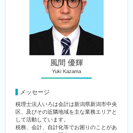
創業支援 税理士 相談 白山駅
事業承継 相続税
創業支援 税理士 相談 新津駅
創業支援 税理士 相談 秋葉区
創業支援 税理士 相談 新潟市南区
風間 優輝
Yuki Kazama
メッセージ
税理士法人いろは会計は新潟県新潟市中央
区、及びその近隣地域を主な業務エリアと
して活動しています。
税務、会計、自計化等でお困りのことがあ