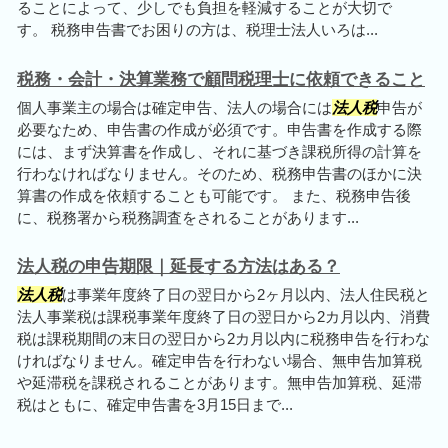
ることによって、少しでも負担を軽減することが大切で
す。 税務申告書でお困りの方は、税理士法人いろは...
税務・会計・決算業務で顧問税理士に依頼できること
個人事業主の場合は確定申告、法人の場合には
法人税
申告が
必要なため、申告書の作成が必須です。申告書を作成する際
には、まず決算書を作成し、それに基づき課税所得の計算を
行わなければなりません。そのため、税務申告書のほかに決
算書の作成を依頼することも可能です。 また、税務申告後
に、税務署から税務調査をされることがあります...
法人税の申告期限｜延長する方法はある？
法人税
は事業年度終了日の翌日から2ヶ月以内、法人住民税と
法人事業税は課税事業年度終了日の翌日から2カ月以内、消費
税は課税期間の末日の翌日から2カ月以内に税務申告を行わな
ければなりません。確定申告を行わない場合、無申告加算税
や延滞税を課税されることがあります。無申告加算税、延滞
税はともに、確定申告書を3月15日まで...