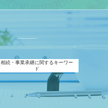
ド
相続・事業承継に関するキーワー
ド
株 相続税 対策
事業承継 相続税
自社株 評価
贈与税 対策
自社株 相続