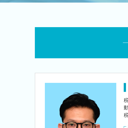
税務顧問 税理士 相談 長岡市
創業補助金 申請
創業支援 税理士 相談 新潟市東区
政府 起業支援
相続 税理士 相談 聖籠町
個人事業主 法人化
税務顧問 税理士 相談 新津駅
起業 資金
税務顧問 税理士 相談 新潟市東区
融資 事業計画
会社設立 税理士 相談 燕市
個人事業主 法人成り
会社設立 税理士 相談 三条市
株式会社 設立 条件
創業支援 税理士 相談 田上町
創業支援 資金
会社設立 税理士 相談 田上町
会社設立 費用
税務顧問 税理士 相談 三条市
創業融資 必要 書類
相続 税理士 相談 新潟市北区
会社事業 計画書
税務顧問 税理士 相談 燕市
創業 事業
会社設立 税理士 相談 新潟市東区
会社設立後 税務署
相続 税理士 相談 燕市
会社設立 資本金
会社設立 税理士 相談 阿賀野市
創業 融資 税理士
税務顧問 税理士 相談 五泉市
相続 税理士 相談 江南区
会社設立 税理士 相談 豊栄駅