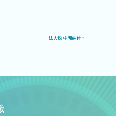
法人税 中間納付 »
識