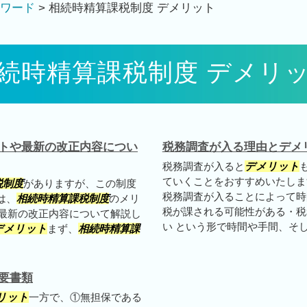
ワード
>
相続時精算課税制度 デメリット
続時精算課税制度 デメリ
トや最新の改正内容につい
税務調査が入る理由とデメ
税務調査が入ると
デメリット
ていくことをおすすめいたしま
税制度
がありますが、この制度
税務調査が入ることによって時
は、
相続時精算課税制度
のメリ
税が課される可能性がある・税
た最新の改正内容について解説し
い という形で時間や手間、そして
デメリット
まず、
相続時精算課
要書類
リット
一方で、①無担保である