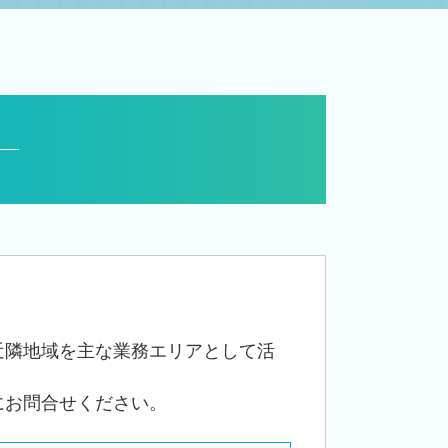
贈与税 申告 税理士
住宅取得等資金 贈与
相続税 減らす
相続税 対策 贈与
相続税申告 控除
承継 支援
事業承継 税理士
自社株 事業承継
会社 相続
相続税 追徴
相続 株
事業承継税制 優遇
事業承継 節税
小規模宅地等の特例 要件
近隣地域を主な業務エリアとして活
名義預金 贈与税
にお問合せください。