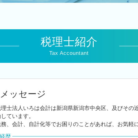
税務申告
経営改善 税理士
税務 申告書 決算書
相続時精算課税制度 デメリット
法人税 申告 決算書
税理士紹介
税務顧問 税理士法人
税務 申告書
Tax Accountant
法人 税金 対策
中期 計画 作り方
法人税 修正申告
法人税 中間納付
法人税 更正の請求
メッセージ
中期 経営計画 必要性
会社 税務
税理士法人いろは会計は新潟県新潟市中央区、及びその
法人税 中間申告
動しています。
税務、会計、自計化等でお困りのことがあれば、お気軽
経歴