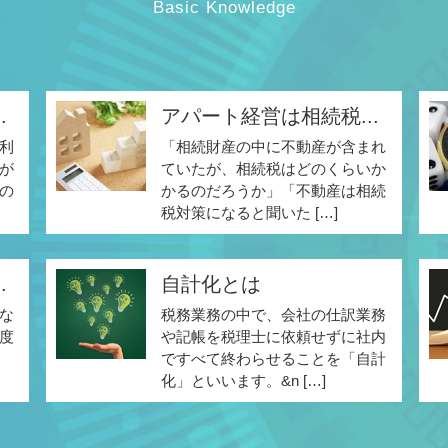
Basic Knowledge
.
アパート経営は相続税...
利
「相続財産の中に不動産が含まれ
が
ていたが、相続税はどのくらいか
の
かるのだろうか」「不動産は相続
税対策になると聞いた […]
.
自計化とは
な
税務業務の中で、会社の仕訳業務
度
や記帳を税理士に依頼せずに社内
ですべて終わらせることを「自計
化」といいます。&n […]