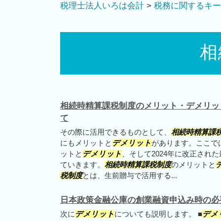
税理士法人いろは会計
>
税務に関するキー
相
相続時精算課税制度のメリット・デメリッ
て
その際に活用できるものとして、
相続時精算課
にもメリットと
デメリット
があります。ここで
ットと
デメリット
、そして2024年に改正され
ていきます。
相続時精算課税制度
のメリットと
税制度
とは、生前贈与で活用する...
日本政策金融公庫の創業融資申込み時の必
次に
デメリット
についても説明します。 ■
デメ