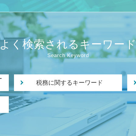
よく検索されるキーワー
Search Keyword
ー
税務に関するキーワード
法人税 申告期限
贈与税 夫婦間
追徴課税 個人
税務署 調査 法人
税務 確定申告