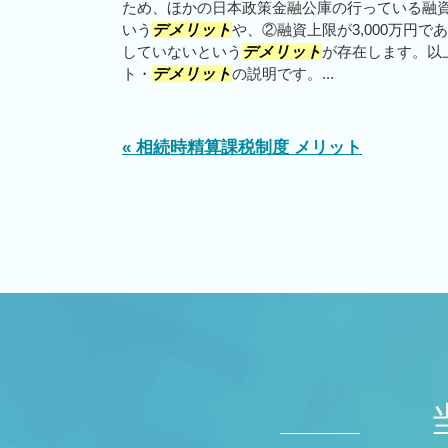
ため、ほかの日本政策金融公庫の行っている融
いう
デメリット
や、②融資上限が3,000万円
していないという
デメリット
が存在します。以
ト・
デメリット
の説明です。...
« 相続時精算課税制度 メリット