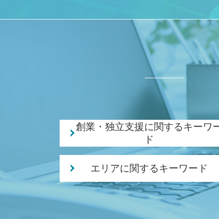
創業・独立支援に関するキーワ
ド
株式会社 合同会社
エリアに関するキーワード
創業 融資 金利
創業 助成金 補助金
創業支援 税理士 相談 白山駅
個人事業主 事業計画書
会社設立 税理士 相談 新潟市中央区
個人事業主 法人化 デメリット