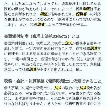
た、もし対象になってしまっても、通常税理士に対して意見
陳述の機会が与えられます。それによって、税務
調査
は不必
要だと判断されれば、
調査
が省略されます。
税務署
への対応
を税理士がすることになるので、納税者にとって負担が軽減
します。 また、税務
調査
によって申告漏れが発見...
書面添付制度（税理士法第33条の2）とは
書面添付制度とは、税理士又は税理士
法人
が税務申告書を作
成した際に、一定の書面を添付することで、通常税務
調査
前
に税理士に対する意見陳述の機会を得ることができる制度で
す。 一定の書面とは、税理士等がその作成に関して計算・整
理を行い、相談に応じた事項等を記載したものです。意見陳
述によって税務
調査
が不要と判断されれば、税...
税務・会計・決算業務で顧問税理士に依頼できること
個人事業主の場合は確定申告、
法人
の場合には
法人
税申告が
必要なため、申告書の作成が必須です。申告書を作成する際
には、まず決算書を作成し、それに基づき課税所得の計算を
行わなければなりません。そのため、税務申告書のほかに決