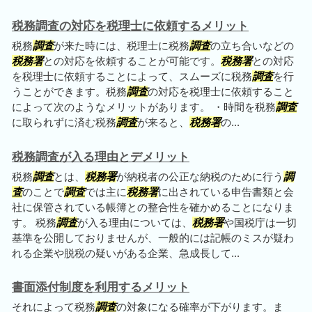
税務調査の対応を税理士に依頼するメリット
税務
調査
が来た時には、税理士に税務
調査
の立ち合いなどの
税務署
との対応を依頼することが可能です。
税務署
との対応
を税理士に依頼することによって、スムーズに税務
調査
を行
うことができます。税務
調査
の対応を税理士に依頼すること
によって次のようなメリットがあります。 ・時間を税務
調査
に取られずに済む税務
調査
が来ると、
税務署
の...
税務調査が入る理由とデメリット
税務
調査
とは、
税務署
が納税者の公正な納税のために行う
調
査
のことで
調査
では主に
税務署
に出されている申告書類と会
社に保管されている帳簿との整合性を確かめることになりま
す。 税務
調査
が入る理由については、
税務署
や国税庁は一切
基準を公開しておりませんが、一般的には記帳のミスが疑わ
れる企業や脱税の疑いがある企業、急成長して...
書面添付制度を利用するメリット
それによって税務
調査
の対象になる確率が下がります。ま