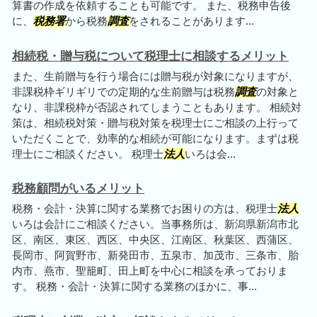
算書の作成を依頼することも可能です。 また、税務申告後
に、
税務署
から税務
調査
をされることがあります...
相続税・贈与税について税理士に相談するメリット
また、生前贈与を行う場合には贈与税が対象になりますが、
非課税枠ギリギリでの定期的な生前贈与は税務
調査
の対象と
なり、非課税枠が否認されてしまうこともあります。 相続対
策は、相続税対策・贈与税対策を税理士にご相談の上行って
いただくことで、効率的な相続が可能になります。まずは税
理士にご相談ください。 税理士
法人
いろは会...
税務顧問がいるメリット
税務・会計・決算に関する業務でお困りの方は、税理士
法人
いろは会計にご相談ください。当事務所は、新潟県新潟市北
区、南区、東区、西区、中央区、江南区、秋葉区、西蒲区、
長岡市、阿賀野市、新発田市、五泉市、加茂市、三条市、胎
内市、燕市、聖籠町、田上町を中心に相談を承っておりま
す。 税務・会計・決算に関する業務のほかに、事...