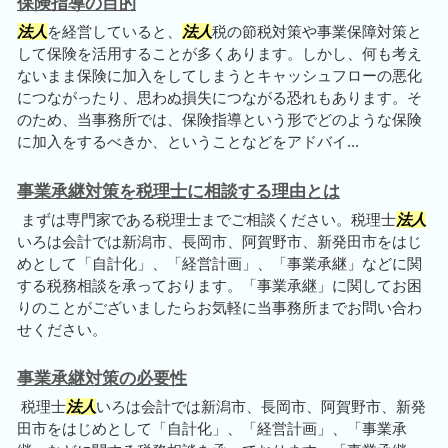
保険指導の目的
法人
を経営していると、
法人
税の節税対策や事業保障対策と
して保険を活用することが多くあります。しかし、何も考え
ないまま保険に加入をしてしまうとキャッシュフローの悪化
につながったり、思わぬ損失につながる恐れもあります。そ
のため、当事務所では、保険指導という形でどのような保険
に加入をするべきか、ということなどをアドバイ...
事業承継対策を税理士に相談する理由とは
まずは専門家である税理士までご相談ください。税理士
法人
いろは会計では新潟市、長岡市、阿賀野市、新発田市をはじ
めとして「自計化」、「経営計画」、「事業承継」などに関
する税務相談を承っております。「事業承継」に関してお困
りのことがございましたらお気軽に当事務所までお問い合わ
せください。
事業承継対策の必要性
税理士
法人
いろは会計では新潟市、長岡市、阿賀野市、新発
田市をはじめとして「自計化」、「経営計画」、「事業承