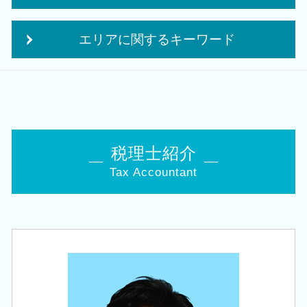
クラウド会計 導入
株式会社 合同会社
相続税 対策 贈与
自計化 システム 支援
個人事業主 法人化
エリアに関するキーワード
事業承継 相続
税務 申告書 決算書
法人成り タイミング
生前 相続対策
損益分岐点 計算方法
会社事業 計画書
創業支援 税理士 相談 西蒲区
事業承継税制 優遇
税務調査前 修正申告
会社設立 資本金
会社設立 税理士 相談 江南区
相続税 申告書
中期 経営計画 必要性
創業 事業
税務顧問 税理士 相談 三条市
生命保険 相続対策
法人 顧問
個人事業主 事業計画書
創業支援 税理士 相談 新津駅
贈与税 申告 税理士
法人税 修正申告
補助金 事業計画
税務顧問 税理士 相談 阿賀野市
相続 10か月
税理士紹介
法人税 中間申告
起業 資金
会社設立 税理士 相談 田上町
相続税 対策 アパート
年次 決算業務
起業 資金 計画
Tax Accountant
創業支援 税理士 相談 白山駅
自社株 事業承継
中期 経営計画
事業計画書 収支計画
会社設立 税理士 相談 聖籠町
相続税 手続き
税理士 税務調査
会社設立 費用
創業支援 税理士 相談 新発田市
経営 承継
決算業務
創業 助成金 補助金
相続 税理士 相談 西蒲区
相続税 減らす
税務署 修正申告
法人化 タイミング
税務顧問 税理士 相談 秋葉区
相続税申告 控除
追徴課税 個人
個人事業主 法人成り
税務顧問 税理士 相談 田上町
相続税 追徴
税務 コンサルティング
相続 税理士 相談 聖籠町
小規模宅地等の特例 要件
税務 申告書
会社設立 税理士 相談 阿賀野市
会社 相続
法人化 メリット