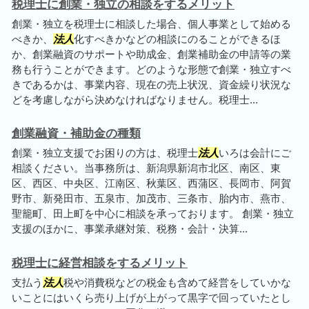
税理士に創業・独立の相談をするメリット
創業・独立を税理士に相談した場合、個人事業として始める
べきか、
法人
化すべきかなどの相談にのることができるほ
か、創業融資のサポートや助成金、創業補助金の申請等の業
務も行うことができます。どのような形態で創業・独立すべ
きであるかは、事業内容、現在の売上状況、資金繰り状況な
どを考慮しながら決めなければなりません。税理士...
創業融資・補助金の種類
創業・独立支援でお困りの方は、税理士
法人
いろは会計にご
相談ください。当事務所は、新潟県新潟市北区、南区、東
区、西区、中央区、江南区、秋葉区、西蒲区、長岡市、阿賀
野市、新発田市、五泉市、加茂市、三条市、胎内市、燕市、
聖籠町、田上町を中心に相談を承っております。 創業・独立
支援のほかに、事業承継対策、税務・会計・決算...
税理士に経営相談をするメリット
支払う
法人
税や消費税などの税金も含めて経営をしていかな
いことにはいくら売り上げが上がって黒字で回っていたとし