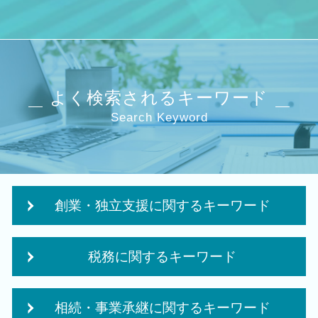
よく検索されるキーワード
Search Keyword
創業・独立支援に関するキーワード
日本政策金融公庫 創業融資 必要書類
税務に関するキーワード
創業融資 必要 書類
会社 補助金制度
法人税 申告 提出書類
創業 融資 税理士
相続・事業承継に関するキーワード
経営改善 税理士
政府 起業支援