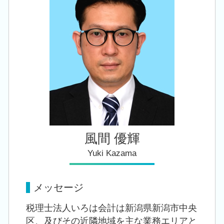
税務顧問 税理士 相談 江南区
株 相続税 対策
相続 税理士 相談 豊栄駅
相続税 税務署
会社設立 税理士 相談 豊栄駅
自社株 相続
創業支援 税理士 相談 豊栄駅
創業支援 税理士 相談 阿賀野市
創業支援 税理士 相談 亀田駅
風間 優輝
Yuki Kazama
メッセージ
税理士法人いろは会計は新潟県新潟市中央
区、及びその近隣地域を主な業務エリアと