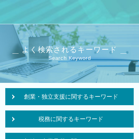
よく検索されるキーワード
Search Keyword
創業・独立支援に関するキーワード
個人事業主 法人化
税務に関するキーワード
個人事業主 法人化 デメリット
会社 補助金制度
税務 コンサルティング
融資 事業計画