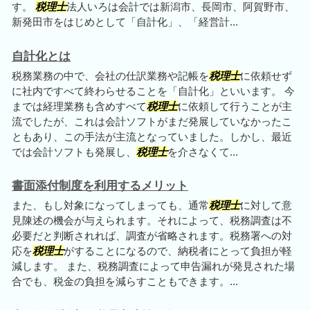
す。
税理士
法人いろは会計では新潟市、長岡市、阿賀野市、
新発田市をはじめとして「自計化」、「経営計...
自計化とは
税務業務の中で、会社の仕訳業務や記帳を
税理士
に依頼せず
に社内ですべて終わらせることを「自計化」といいます。 今
までは経理業務も含めすべて
税理士
に依頼して行うことが主
流でしたが、これは会計ソフトがまだ発展していなかったこ
ともあり、この手法が主流となっていました。しかし、最近
では会計ソフトも発展し、
税理士
を介さなくて...
書面添付制度を利用するメリット
また、もし対象になってしまっても、通常
税理士
に対して意
見陳述の機会が与えられます。それによって、税務調査は不
必要だと判断されれば、調査が省略されます。税務署への対
応を
税理士
がすることになるので、納税者にとって負担が軽
減します。 また、税務調査によって申告漏れが発見された場
合でも、税金の負担を減らすこともできます。...