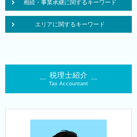
相続・事業承継に関するキーワード
決算業務
株式会社 合同会社
クラウド会計 導入
個人事業主 法人成り
生命保険 相続対策
税理士 経営
事業計画書 収支計画
エリアに関するキーワード
遺産 贈与税
法人税 中間申告
独立支援 税理士
自社株 事業承継
法人税 申告期限
起業 資金
税務顧問 税理士 相談 新潟市東区
承継 支援
税務調査 個人事業主
創業 融資 税理士
相続 税理士 相談 胎内市
自社株 評価
法人税 申告 決算書
起業 必要 資金
創業支援 税理士 相談 新潟市南区
事業承継 相続税
税務調査前 修正申告
創業支援 資金
会社設立 税理士 相談 秋葉区
相続税 対策 贈与
法人税 中間納付
法人化 タイミング
会社設立 税理士 相談 新潟駅
贈与税 対策
税理士紹介
決算 提出 書類
創業 融資 金利
相続 税理士 相談 江南区
相続 申告書
月次 巡回監査
創業融資 必要 書類
Tax Accountant
相続 税理士 相談 新潟市北区
小規模宅地等の特例 要件
法人税 申告 延長
日本政策金融公庫 創業計画書
会社設立 税理士 相談 新潟市北区
相続税 税務署
法人税 更正の請求
個人事業主 法人化 メリット
会社設立 税理士 相談 豊栄駅
相続 株
法人 顧問
創業 助成金 補助金
相続 税理士 相談 新潟市南区
事業承継税制 優遇
税務調査 何年前まで
会社事業 計画書
税務顧問 税理士 相談 新発田市
会社 相続
修正申告 税務調査
補助金 事業計画
税務顧問 税理士 相談 三条市
経営 承継
決算 税務 申告
創業支援 税理士 相談 新潟市東区
住宅取得等資金 贈与
法人税 修正申告