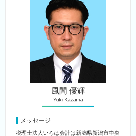
会社設立 税理士 相談 新潟市東区
事業承継 節税
中期 経営計画 必要性
会社設立 税理士 相談 胎内市
相続税 追徴
創業支援 税理士 相談 江南区
生前 相続対策
会社設立 税理士 相談 新潟市中央区
相続税 減らす
創業支援 税理士 相談 長岡市
相続 税理士 相談 聖籠町
税務顧問 税理士 相談 新潟市北区
風間 優輝
Yuki Kazama
メッセージ
税理士法人いろは会計は新潟県新潟市中央