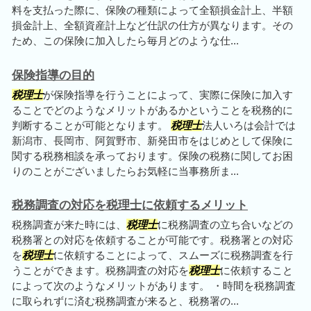
料を支払った際に、保険の種類によって全額損金計上、半額
損金計上、全額資産計上など仕訳の仕方が異なります。その
ため、この保険に加入したら毎月どのような仕...
保険指導の目的
税理士
が保険指導を行うことによって、実際に保険に加入す
ることでどのようなメリットがあるかということを税務的に
判断することが可能となります。
税理士
法人いろは会計では
新潟市、長岡市、阿賀野市、新発田市をはじめとして保険に
関する税務相談を承っております。保険の税務に関してお困
りのことがございましたらお気軽に当事務所ま...
税務調査の対応を税理士に依頼するメリット
税務調査が来た時には、
税理士
に税務調査の立ち合いなどの
税務署との対応を依頼することが可能です。税務署との対応
を
税理士
に依頼することによって、スムーズに税務調査を行
うことができます。税務調査の対応を
税理士
に依頼すること
によって次のようなメリットがあります。 ・時間を税務調査
に取られずに済む税務調査が来ると、税務署の...