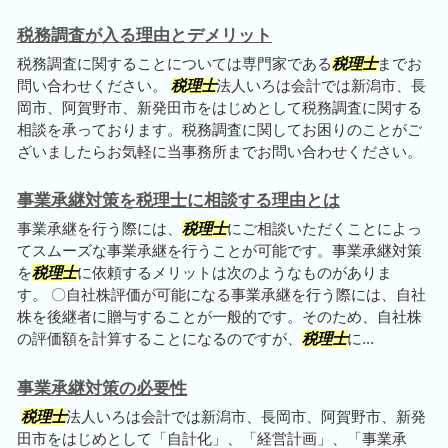
税務調査が入る理由とデメリット
税務調査に関することについては専門家である
税理士
までお
問い合わせください。
税理士
法人いろは会計では新潟市、長
岡市、阿賀野市、新発田市をはじめとして税務調査に関する
相談を承っております。税務調査に関してお困りのことがご
ざいましたらお気軽に当事務所までお問い合わせください。
事業承継対策を税理士に相談する理由とは
事業承継を行う際には、
税理士
にご相談いただくことによっ
てスムーズな事業承継を行うことが可能です。事業承継対策
を
税理士
に依頼するメリットは次のようなものがありま
す。 〇自社株評価が可能になる事業承継を行う際には、自社
株を後継者に贈与することが一般的です。そのため、自社株
の評価額を計算することになるのですが、
税理士
に...
事業承継対策の必要性
税理士
法人いろは会計では新潟市、長岡市、阿賀野市、新発
田市をはじめとして「自計化」、「経営計画」、「事業承