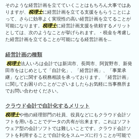
そのような経営計画を立てていくことはもちろん大事ではあ
りますが、
税理士
に経営計画を立てる支援をもらうことによ
って、さらに効率よく実現性の高い経営計画を立てることが
可能になります。
税理士
に経営計画支援を依頼するメリット
としては、次のようなことが挙げられます。・税金を考慮し
た経営計画を立てることが可能になる経営計画を...
経営計画の種類
税理士
法人いろは会計では新潟市、長岡市、阿賀野市、新発
田市をはじめとして「自計化」、「経営計画」、「事業承
継」などに関する税務相談を承っております。「経営計画」
に関してお困りのことがございましたらお気軽に当事務所ま
でお問い合わせください。
クラウド会計で自計化するメリット
税理士
や他の経理部門の社員、役員などにもクラウド会計ソ
フトを用いることでデータの共有が出来ます。これはソフト
ウェア型の会計ソフトでは難しいことです。クラウド会計ソ
フトを利用することで自計化をスムーズに行うことが可能で