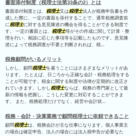
書面添付制度（税理士法第33条の2）とは
書面添付制度とは、
税理士
又は
税理士
法人が税務申告書を作
成した際に、一定の書面を添付することで、通常税務調査前
に
税理士
に対する意見陳述の機会を得ることができる制度で
す。 一定の書面とは、
税理士
等がその作成に関して計算・整
理を行い、相談に応じた事項等を記載したものです。意見陳
述によって税務調査が不要と判断されれば、税...
税務顧問がいるメリット
しかし、顧問
税理士
を雇うことにはさまざまなメリットがあ
ります。 たとえば、日ごろから正確な会計・税務処理をする
ことが可能です。税金に関する制度や法律が定期的に改正さ
れていきます。しかし
税理士
ならば、税務の専門家として最
新の情報を把握し、こうした変更に対応することができま
す。 また、税務処理だけでなく、経営や会計状...
税務・会計・決算業務で顧問税理士に依頼できること
顧問
税理士
は、税務会計が主な仕事になります。個人事業主
の場合は確定申告、法人の場合には法人税申告が必要なた