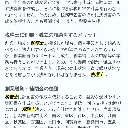
め、申告書の作成が必須です。申告書を作成する際には、ま
ず決算書を作成し、それに基づき課税所得の計算を行わなけ
ればなりません。そのため、税務申告書のほかに決算書の作
成を依頼することも可能です。 また、税務申告後...
税理士に創業・独立の相談をするメリット
創業・独立を
税理士
に相談した場合、個人事業として始める
べきか、法人化すべきかなどの相談にのることができるほ
か、創業融資のサポートや助成金、創業補助金の申請等の業
務も行うことができます。どのような形態で創業・独立すべ
きであるかは、事業内容、現在の売上状況、資金繰り状況な
どを考慮しながら決めなければなりません。
税理士
...
創業融資・補助金の種類
税理士
に計画書の作成を依頼することで、融資を受けやすい
計画書を作成することができます。 創業・独立支援でお困り
の方は、
税理士
法人いろは会計にご相談ください。当事務所
は、新潟県新潟市北区、南区、東区、西区、中央区、江南
区、秋葉区、西蒲区、長岡市、阿賀野市、新発田市、五泉