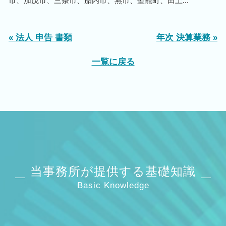
市、加茂市、三条市、胎内市、燕市、聖籠町、田上...
« 法人 申告 書類
年次 決算業務 »
一覧に戻る
当事務所が提供する基礎知識
Basic Knowledge