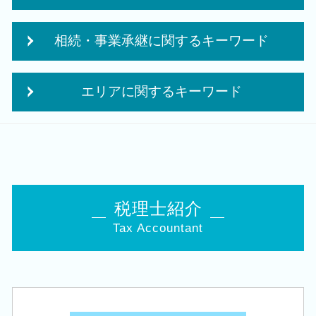
事業計画書 収支計画
会社 税務
起業 資金
相続・事業承継に関するキーワード
税務顧問 税理士法人
創業補助金 申請
贈与税 夫婦間
個人事業主 法人化 メリット
自社株 相続
税務 確定申告
創業 サポート 事業
エリアに関するキーワード
自社株 事業承継
相続時精算課税制度 メリット
創業支援 資金
事業承継 相続税
相続時精算課税制度 デメリット
補助金 事業計画
相続 税理士 相談 亀田駅
事業承継税制 優遇
法人税 中間申告
会社設立 費用
税務顧問 税理士 相談 亀田駅
相続税申告 控除
月次 巡回監査
創業 事業
創業支援 税理士 相談 白山駅
住宅取得等資金 贈与
決算業務
会社 補助金制度
創業支援 税理士 相談 江南区
生前 相続対策
税務調査前 修正申告
創業 助成金 補助金
会社設立 税理士 相談 白山駅
事業承継 節税
税理士紹介
決算 提出 書類
法人成り タイミング
税務顧問 税理士 相談 五泉市
事業承継 税理士
税理士 税務調査
会社事業 計画書
Tax Accountant
創業支援 税理士 相談 新津駅
事業承継 相続
税務署 修正申告
起業 資金 計画
会社設立 税理士 相談 阿賀野市
相続 申告書
法人税 更正の請求
会社設立 資本金
相続 税理士 相談 新潟駅
生命保険 相続対策
決算 税務 申告
日本政策金融公庫 創業計画書
会社設立 税理士 相談 西蒲区
相続税 対策 アパート
中期 経営計画
株式会社 合同会社
会社設立 税理士 相談 長岡市
相続時精算課税 申告
法人税 修正申告
個人事業主 法人化