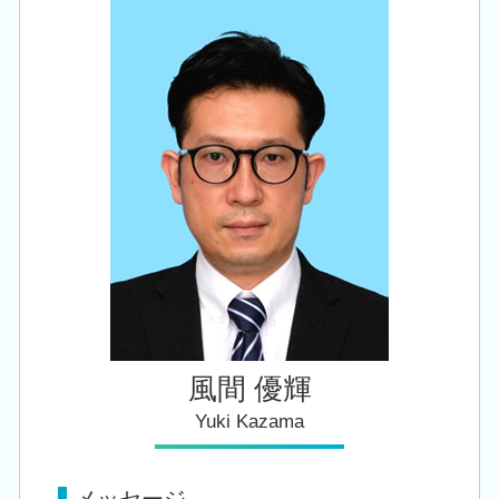
会社設立 税理士 相談 加茂市
相続税 申告書
自計化 システム 支援
税務顧問 税理士 相談 江南区
相続 株
税理士 経営
税務顧問 税理士 相談 田上町
相続税 追徴
中小企業倒産防止共済 制度
相続 税理士 相談 西蒲区
自社株 評価
相続 税理士 相談 燕市
経営 承継
相続 税理士 相談 新津駅
遺産 贈与税
創業支援 税理士 相談 新潟駅
相続 税理士 相談 長岡市
相続 税理士 相談 田上町
風間 優輝
Yuki Kazama
メッセージ