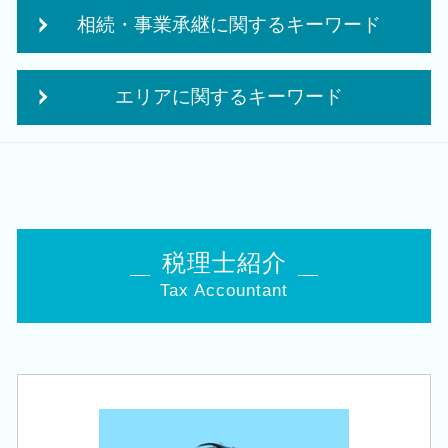
贈与税 夫婦間
独立支援 税理士
相続・事業承継に関するキーワード
役員報酬 節税
創業 融資 金利
相続時精算課税制度 デメリット
株式会社 合同会社
相続税 対策 アパート
経営改善 税理士
補助金 事業計画
エリアに関するキーワード
事業承継 相続税
決算 税務 申告
融資 事業計画
相続 株
税務 申告書 決算書
事業計画書 収支計画
税務顧問 税理士 相談 長岡市
生命保険 相続対策
年次 決算業務
個人事業主 事業計画書
税務顧問 税理士 相談 加茂市
経営 承継
中期 経営計画 必要性
創業補助金 申請
相続 税理士 相談 白山駅
自社株 評価
法人税 申告 延長
創業支援 資金
相続 税理士 相談 秋葉区
住宅取得等資金 贈与
中期 計画 作り方
創業融資 必要 書類
相続 税理士 相談 亀田駅
相続 10か月
税理士紹介
クラウド会計 導入
会社 補助金制度
会社設立 税理士 相談 豊栄駅
承継 支援
中小企業倒産防止共済 制度
個人事業主 法人化
Tax Accountant
創業支援 税理士 相談 胎内市
相続 申告書
法人化 メリット
会社事業 計画書
相続 税理士 相談 阿賀野市
相続税申告 控除
法人税 申告 決算書
法人成り タイミング
創業支援 税理士 相談 加茂市
相続税 申告書
赤字 法人税
起業 資金
税務顧問 税理士 相談 三条市
相続税 対策 贈与
法人 税金 対策
創業 事業
税務顧問 税理士 相談 新潟市北区
会社 相続
法人税 修正申告
法人化 タイミング
創業支援 税理士 相談 田上町
自社株 相続
納税申告書 作成