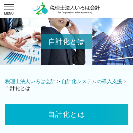
自計化とは
税理士法人いろは会計
>
自計化システムの導入支援
>
自計化とは
自計化とは