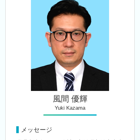
会社設立 税理士 相談 新潟市南区
遺産 贈与税
税務署 調査 法人
会社設立 税理士 相談 加茂市
贈与税 対策
法人税 申告期限
会社設立 税理士 相談 新潟駅
相続時精算課税 申告
会社設立 税理士 相談 新潟市東区
事業承継 節税
税務顧問 税理士 相談 新潟市中央区
名義預金 贈与税
相続 税理士 相談 西蒲区
相続 税理士 相談 胎内市
会社設立 税理士 相談 亀田駅
風間 優輝
Yuki Kazama
メッセージ