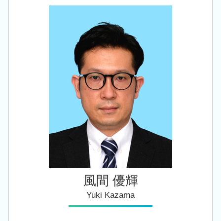
相続 税理士 相談 長岡市
相続税 手続き
年次 決算業務
個人事業主 法人成り
税務顧問 税理士 相談 西蒲区
贈与税 申告 税理士
税務調査 立会
税務顧問 税理士 相談 新潟市北区
相続税 申告書
税務顧問 税理士法人
相続 税理士 相談 西蒲区
住宅取得等資金 贈与
法人税 修正申告
相続 税理士 相談 新発田市
相続 10か月
税務顧問 税理士 相談 新発田市
相続税申告 控除
税務顧問 税理士 相談 長岡市
経営 承継
会社設立 税理士 相談 新潟市北区
創業支援 税理士 相談 長岡市
税務顧問 税理士 相談 田上町
風間 優輝
Yuki Kazama