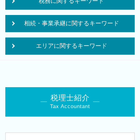
税務に関するキーワード
日本政策金融公庫 創業融資 必要書類
法人成り タイミング
法人 税金 対策
会社事業 計画書
相続・事業承継に関するキーワード
月次 巡回監査
創業 融資 金利
納税申告書 作成
日本政策金融公庫 創業計画書
自社株 評価
税務調査 個人事業主
会社 補助金制度
エリアに関するキーワード
相続 株
税務 確定申告
個人事業主 開業資金 融資
自社株 相続
中小企業倒産防止共済 制度
個人事業主 法人化 デメリット
会社設立 税理士 相談 加茂市
贈与税 対策
法人 申告 書類
創業 サポート 事業
創業支援 税理士 相談 豊栄駅
相続税 税務署
法人税 申告 提出書類
株式会社 設立 条件
会社設立 税理士 相談 新発田市
会社 相続
法人税 中間申告
創業融資 必要 書類
創業支援 税理士 相談 聖籠町
相続時精算課税 申告
相続時精算課税制度 デメリット
創業支援 資金
相続 税理士 相談 加茂市
相続 申告書
税理士紹介
法人税 更正の請求
個人事業主 事業計画書
会社設立 税理士 相談 新潟市中央区
承継 支援
中期 経営計画
法人化 タイミング
Tax Accountant
創業支援 税理士 相談 新潟市東区
生命保険 相続対策
法人税 中間納付
創業補助金 申請
会社設立 税理士 相談 秋葉区
事業承継税制 優遇
決算 提出 書類
創業 融資 税理士
会社設立 税理士 相談 亀田駅
名義預金 贈与税
法人税 申告期限
会社設立 費用
相続 税理士 相談 白山駅
事業承継 節税
相続時精算課税制度 メリット
創業 助成金 補助金