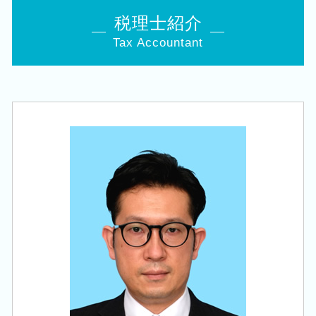
遺産 贈与税
税理士 税務調査
創業 融資 税理士
創業支援 税理士 相談 胎内市
相続 10か月
税理士紹介
相続時精算課税制度 デメリット
株式会社 設立 条件
税務顧問 税理士 相談 燕市
株 相続税 対策
税務顧問 税理士法人
補助金 事業計画
Tax Accountant
相続 税理士 相談 新潟駅
名義預金 贈与税
税理士 経営
日本政策金融公庫 創業計画書
税務顧問 税理士 相談 阿賀野市
相続税申告 控除
赤字 法人税
個人事業主 法人化
会社設立 税理士 相談 聖籠町
相続税 追徴
クラウド会計 導入
創業補助金 申請
会社設立 税理士 相談 燕市
相続 申告書
中小企業倒産防止共済 制度
政府 起業支援
相続 税理士 相談 白山駅
事業承継 法人
自計化 システム 支援
独立支援 税理士
創業支援 税理士 相談 燕市
相続 株
法人税 申告 提出書類
税務顧問 税理士 相談 新発田市
事業承継税制 優遇
贈与税 夫婦間
会社設立 税理士 相談 新発田市
贈与税 対策
税務調査 何年前まで
創業支援 税理士 相談 長岡市
自社株 相続
相続 税理士 相談 新発田市
住宅取得等資金 贈与
会社設立 税理士 相談 新潟市中央区
自社株 事業承継
相続 税理士 相談 新潟市南区
税務顧問 税理士 相談 三条市
相続 税理士 相談 聖籠町