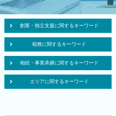
創業・独立支援に関するキーワード
個人事業主 法人成り
税務に関するキーワード
起業 必要 資金
会社設立 資本金
税務 コンサルティング
株式会社 合同会社
相続・事業承継に関するキーワード
中期 経営計画
個人事業主 法人化 メリット
法人 顧問
事業計画書 収支計画
小規模宅地等の特例 要件
会社 税務
個人事業主 法人化 デメリット
エリアに関するキーワード
承継 支援
法人税 中間申告
創業 助成金 補助金
相続税 申告書
法人税 修正申告
創業支援 資金
会社設立 税理士 相談 新潟市北区
自社株 評価
経営改善 税理士
会社事業 計画書
会社設立 税理士 相談 胎内市
事業承継 節税
法人税 申告 延長
起業 資金 計画
創業支援 税理士 相談 江南区
事業承継 相続
決算業務
日本政策金融公庫 創業融資 必要書類
相続 税理士 相談 田上町