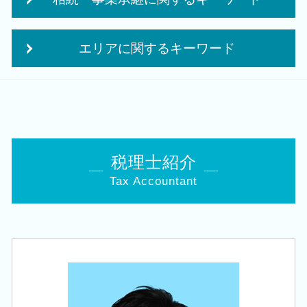
税務顧問 税理士法人
起業 資金
法人 保険 節税
事業計画書 収支計画
生命保険 相続対策
法人税 申告 延長
日本政策金融公庫 創業計画書
エリアに関するキーワード
会社 相続
法人税 中間納付
創業 事業
名義預金 贈与税
月次 巡回監査
会社設立 費用
創業支援 税理士 相談 新発田市
贈与税 対策
税務調査 何年前まで
会社設立後 税務署
相続 税理士 相談 五泉市
経営 承継
税務 申告書 決算書
会社事業 計画書
創業支援 税理士 相談 阿賀野市
株 相続税 対策
法人税 申告 決算書
創業 助成金 補助金
相続 税理士 相談 西蒲区
相続 株
役員報酬 節税
創業 融資 金利
相続 税理士 相談 秋葉区
相続税 税務署
税理士紹介
税理士 巡回監査
個人事業主 法人成り
創業支援 税理士 相談 聖籠町
贈与税 申告 税理士
中期 経営計画
株式会社 設立 条件
Tax Accountant
相続 税理士 相談 聖籠町
相続税 申告書
税理士 経営
独立支援 税理士
会社設立 税理士 相談 五泉市
相続時精算課税 申告
税務調査 立会
法人成り タイミング
会社設立 税理士 相談 燕市
相続税 対策 アパート
法人税 中間申告
個人事業主 法人化 デメリット
会社設立 税理士 相談 秋葉区
相続税 対策 贈与
相続時精算課税制度 デメリット
起業 必要 資金
相続 税理士 相談 燕市
相続税 追徴
法人税 申告 提出書類
個人事業主 法人化
会社設立 税理士 相談 胎内市
自社株 事業承継
税務 確定申告
会社設立 税理士 相談 新発田市
事業承継 税理士
クラウド会計 導入