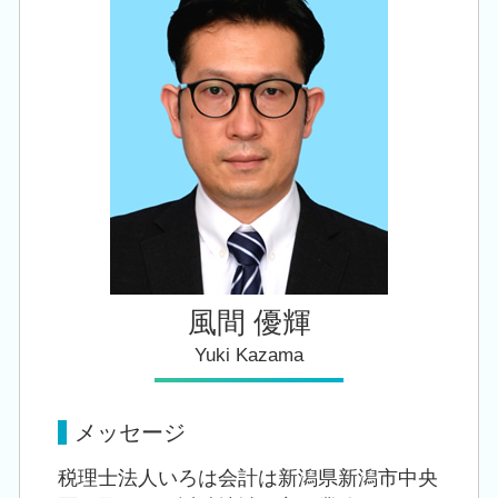
創業支援 税理士 相談 亀田駅
住宅取得等資金 贈与
年次 決算業務
創業支援 税理士 相談 三条市
相続税 手続き
相続 税理士 相談 新津駅
自社株 評価
会社設立 税理士 相談 新潟駅
遺産 贈与税
税務顧問 税理士 相談 秋葉区
税務顧問 税理士 相談 亀田駅
税務顧問 税理士 相談 加茂市
風間 優輝
Yuki Kazama
メッセージ
税理士法人いろは会計は新潟県新潟市中央