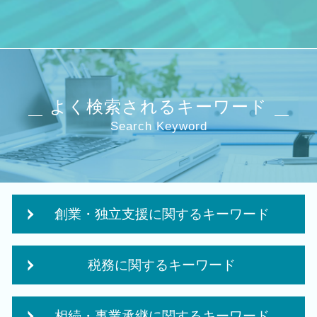
よく検索されるキーワード
Search Keyword
創業・独立支援に関するキーワード
日本政策金融公庫 創業融資 必要書類
税務に関するキーワード
創業支援 資金
企業 経営計画
中期 計画 作り方
政府 起業支援
相続・事業承継に関するキーワード