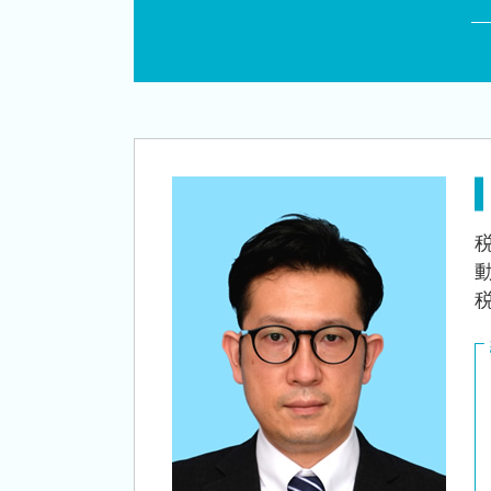
会社設立後 税務署
相続 税理士 相談 新潟駅
法人成り タイミング
税務顧問 税理士 相談 新潟市中央区
創業補助金 申請
相続 税理士 相談 白山駅
補助金 事業計画
税務顧問 税理士 相談 秋葉区
個人事業主 法人化 メリット
相続 税理士 相談 新発田市
個人事業主 法人化 デメリット
税務顧問 税理士 相談 聖籠町
日本政策金融公庫 創業計画書
税務顧問 税理士 相談 胎内市
会社設立 資本金
会社設立 税理士 相談 燕市
創業 融資 税理士
会社設立 税理士 相談 新津駅
企業 経営計画
税務顧問 税理士 相談 長岡市
創業支援 税理士 相談 阿賀野市
税務顧問 税理士 相談 新潟市東区