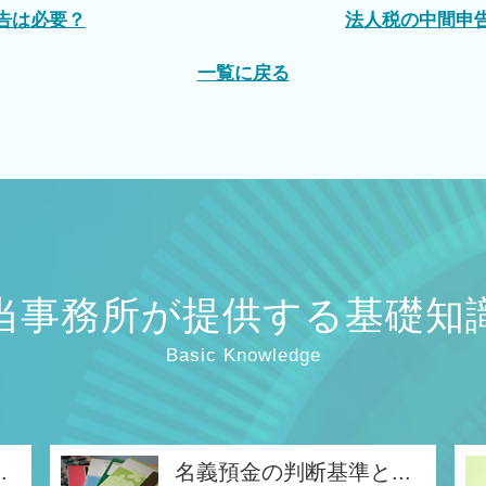
告は必要？
法人税の中間申
一覧に戻る
当事務所が提供する基礎知
Basic Knowledge
.
名義預金の判断基準と...