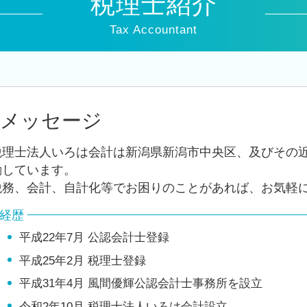
税理士紹介
税務署 修正申告
決算 提出 書類
Tax Accountant
税理士 経営
追徴課税 個人
税務 申告書 決算書
法人税 申告 提出書類
法人化 メリット
メッセージ
法人 税金 対策
役員報酬 節税
税理士法人いろは会計は新潟県新潟市中央区、及びその
決算業務
動しています。
税務、会計、自計化等でお困りのことがあれば、お気軽
経歴
平成22年7月 公認会計士登録
平成25年2月 税理士登録
平成31年4月 風間優輝公認会計士事務所を設立
令和2年10月 税理士法人いろは会計設立