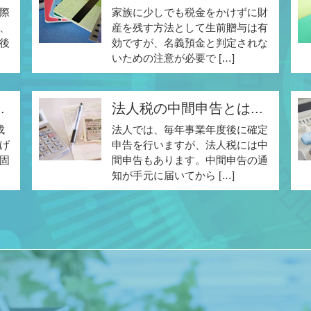
際
家族に少しでも税金をかけずに財
、
産を残す方法として生前贈与は有
後
効ですが、名義預金と判定されな
いための注意が必要で […]
.
法人税の中間申告とは...
成
法人では、毎年事業年度後に確定
げ
申告を行いますが、法人税には中
固
間申告もあります。中間申告の通
知が手元に届いてから […]