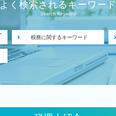
よく検索されるキーワー
Search Keyword
ー
税務に関するキーワード
法人税 申告 決算書
税務 コンサルティング
相続時精算課税制度 デメリット
中期 計画 作り方
法人 保険 節税
税務 確定申告
法人税 申告 延長
税務調査 立会
自計化 システム 支援
法人税 中間納付