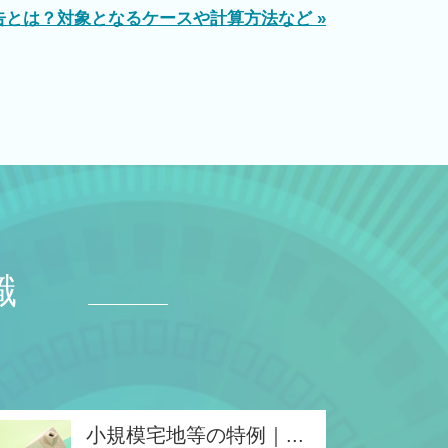
告とは？対象となるケースや計算方法など »
識
小規模宅地等の特例｜...