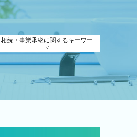
ド
相続・事業承継に関するキーワー
ド
事業承継税制 優遇
相続時精算課税 申告
相続税 対策 アパート
事業承継 相続
相続税 対策 贈与
遺産 贈与税
生命保険 相続対策
相続税 税務署
相続税 減らす
相続税 申告書