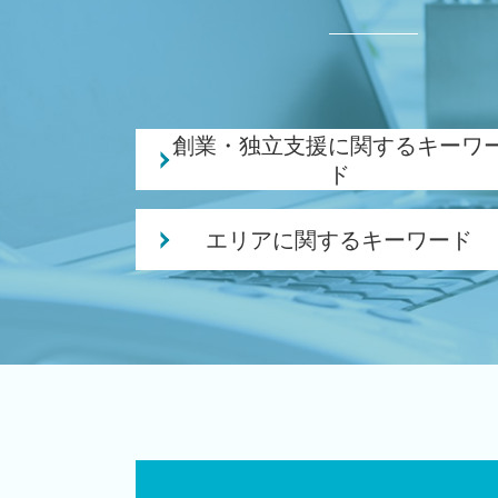
創業・独立支援に関するキーワ
ド
融資 事業計画
エリアに関するキーワード
個人事業主 法人成り
創業融資 必要 書類
創業支援 税理士 相談 江南区
起業 資金 計画
会社設立 税理士 相談 聖籠町
起業 必要 資金
税務顧問 税理士 相談 燕市
独立支援 税理士
会社設立 税理士 相談 秋葉区
事業計画書 収支計画
会社設立 税理士 相談 白山駅
株式会社 合同会社
創業支援 税理士 相談 胎内市
起業 資金
会社設立 税理士 相談 五泉市
政府 起業支援
創業支援 税理士 相談 長岡市