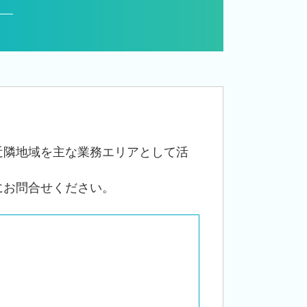
自社株 評価
事業承継 相続税
住宅取得等資金 贈与
株 相続税 対策
事業承継 税理士
事業承継 法人
経営 承継
承継 支援
相続税 手続き
近隣地域を主な業務エリアとして活
名義預金 贈与税
にお問合せください。