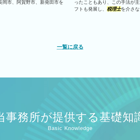
長岡市、阿賀野市、新発田市を
ったこともあり、この手法が主
フトも発展し、
税理士
を介さなく
一覧に戻る
当事務所が提供する基礎知
Basic Knowledge