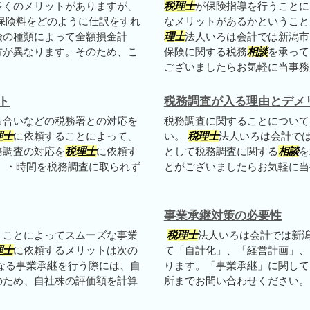
多くのメリットがありますが、
税理士
が保険指導を行うことに
保険料をどのように仕訳をすれ
なメリットがあるかというこ
険の種類によって全額損金計
理士
法人いろは会計では新潟市
方が異なります。そのため、こ
保険に関する税務
相談
を承って
ございましたらお気軽に当事務所
ト
税務調査が入る理由とデメ
ち合いなどの税務署との対応を
税務調査に関することについて
理士
に依頼することによって、
い。
税理士
法人いろは会計で
務調査の対応を
税理士
に依頼す
として税務調査に関する
相談
を
 ・時間を税務調査に取られず
とがございましたらお気軽に当
事業承継対策の必要性
くことによってスムーズな事業
税理士
法人いろは会計では新
理士
に依頼するメリットは次の
て「自計化」、「経営計画」、
なる事業承継を行う際には、自
ります。「事業承継」に関して
のため、自社株の評価額を計算
所までお問い合わせください。