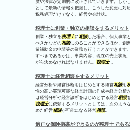
度や法律が定期的に改正されていきます。しか
として最新の情報を把握し、こうした変更に対応
税務処理だけでなく、経営や会計状...
税理士に創業・独立の相談をするメリット
創業・独立を
税理士
に
相談
した場合、個人事業
べきかなどの
相談
にのることができるほか、創
業補助金の申請等の業務も行うことができます
すべきであるかは、事業内容、現在の売上状況
がら決めなければなりません。
税理士
...
税理士に経営相談をするメリット
経営分析や経営診断をはじめとする経営
相談
を
性の高い実現可能な経営計画の作成や経営分析
は経営分析や経営診断をはじめとする経営
相談
税理士
に依頼するメリットとしては、次のような
めた経営
相談
が可能になる経営
相談
...
適正な保険指導ができるのが税理士である