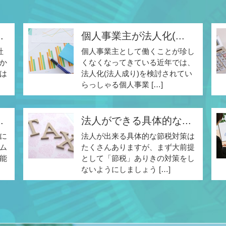
.
個人事業主が法人化(...
社
個人事業主として働くことが珍し
か
くなくなってきている近年では、
は
法人化(法人成り)を検討されてい
らっしゃる個人事業 […]
.
法人ができる具体的な...
に
法人が出来る具体的な節税対策は
ム
たくさんありますが、まず大前提
能
として「節税」ありきの対策をし
ないようにしましょう […]