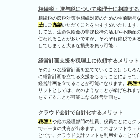
相続税・贈与税について税理士に相談する
相続税の節税対策や相続対策のための生前贈与
士
にご
相談
いただくことをおすすめいたします。
しては、生命保険金の非課税枠の活用や不動産
使われることが多いですが、それぞれ節税でき
してしまうと大きな損失を負う可能...
経営計画支援を税理士に依頼するメリット
そのような経営計画を立てていくことはもちろ
に経営計画を立てる支援をもらうことによって
経営計画を立てることが可能になります。
税理
リットとしては、次のようなことが挙げられま
を立てることが可能になる経営計画を...
クラウド会計で自計化するメリット
税理士
や他の経理部門の社員、役員などにもク
でデータの共有が出来ます。これはソフトウェ
とです。クラウド会計ソフトを利用することで