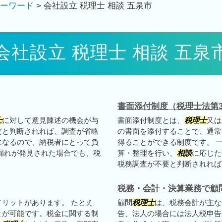
ーワード
>
会社設立 税理士 相談 五泉市
会社設立 税理士 相談 五泉
書面添付制度（税理士法第3
士
に対して意見陳述の機会が与
書面添付制度とは、
税理士
又は
だと判断されれば、調査が省略
の書面を添付することで、通常
になるので、納税者にとって負
得ることができる制度です。 
漏れが発見された場合でも、税
算・整理を行い、
相談
に応じた
税務調査が不要と判断されれば、
税務・会計・決算業務で顧
リットがあります。 たとえ
顧問
税理士
は、税務会計が主な
とが可能です。税金に関する制
告、法人の場合には法人税申告