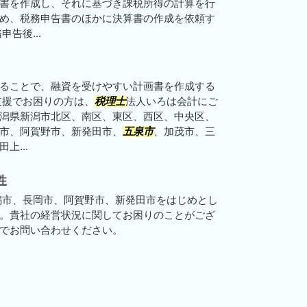
書を作成し、それに基づき課税所得の計算を行
め、税務申告書のほかに決算書の作成を依頼す
告後...
ることで、融資を受けやすい計画書を作成する
支援でお困りの方は、
税理士
法人いろは会計にご
潟県新潟市北区、南区、東区、西区、中央区、
市、阿賀野市、新発田市、
五泉市
、加茂市、三
上...
性
潟市、長岡市、阿賀野市、新発田市をはじめとし
。貴社の経営状況に関してお困りのことがござ
でお問い合わせください。