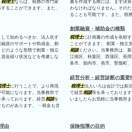
し
税理士
ならば、税務の専門家
書を作成する際には、まず決算
することができます。 また、
わなければなりません。そのた
ることも可能です。 また、税務申
創業融資・補助金の種類
として始めるべきか、法人化す
税理士
に計画書の作成を依頼す
業融資のサポートや助成金、創
ことができます。 創業・独立
。どのような形態で創業・独立
相談
ください。当事務所は、新
、資金繰り状況などを考慮しな
江南区、秋葉区、西蒲区、長岡
条市、胎内市、燕市、聖籠町、田
経営分析・経営診断の重要
税理士
に行うことで、より再現
税理士
法人いろは会計では新
が可能になります。当事務所で
て経営
相談
等を承っております
を承っております。経営
相談
を
いましたらお気軽に当事務所ま
ものがあります。 ・税金も含
理由
保険指導の目的