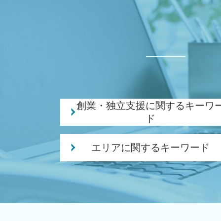
創業・独立支援に関するキーワ
ド
個人事業主 法人化 メリット
エリアに関するキーワード
会社設立 資本金
起業 資金
税務顧問 税理士 相談 田上町
創業 事業
会社設立 税理士 相談 白山駅
創業融資 必要 書類
会社設立 税理士 相談 長岡市
創業支援 資金
創業支援 税理士 相談 三条市
日本政策金融公庫 創業融資 必要書類