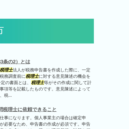
市
3条の2）とは
税理士
法人が税務申告書を作成した際に、一定
税務調査前に
税理士
に対する意見陳述の機会を
一定の書面とは、
税理士
等がその作成に関して計
事項等を記載したものです。意見陳述によって
税...
問税理士に依頼できること
仕事になります。個人事業主の場合は確定申
が必要なため、申告書の作成が必須です。申告