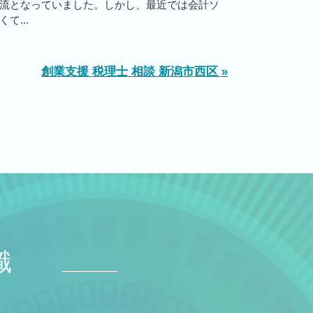
流となっていました。しかし、最近では会計ソ
て...
創業支援 税理士 相談 新潟市西区 »
識