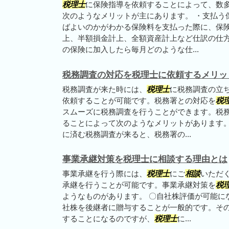
税理士
に保険指導を依頼することによって、数
次のようなメリットが主にあります。 ・支払う
ばよいのかがわかる保険料を支払った際に、保
上、半額損金計上、全額資産計上など仕訳の仕
の保険に加入したら毎月どのような仕...
税務調査の対応を税理士に依頼するメリッ
税務調査が来た時には、
税理士
に税務調査の立
依頼することが可能です。税務署との対応を
税
スムーズに税務調査を行うことができます。税
ることによって次のようなメリットがあります。
に済む税務調査が来ると、税務署の...
事業承継対策を税理士に相談する理由とは
事業承継を行う際には、
税理士
にご
相談
いただ
承継を行うことが可能です。事業承継対策を
税
ようなものがあります。 〇自社株評価が可能に
社株を後継者に贈与することが一般的です。そ
することになるのですが、
税理士
に...