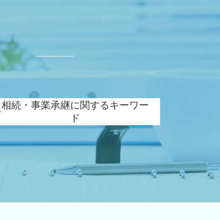
ド
相続・事業承継に関するキーワー
ド
相続税 対策 アパート
住宅取得等資金 贈与
相続 申告書
自社株 相続
相続時精算課税 申告
名義預金 贈与税
自社株 評価