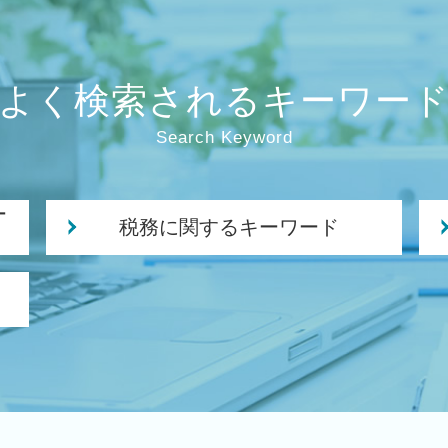
よく検索されるキーワー
Search Keyword
ー
税務に関するキーワード
納税申告書 作成
年次 決算業務
クラウド会計 導入
税務 申告書
月次 巡回監査
法人化 メリット
税理士 経営