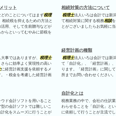
メリット
相続対策の方法について
などのことについてはまず
税理
税理士
法人いろは会計では新
 相続税を抑えるための方法と
て相続対策に関する税務
相談
を
の活用、そして生前贈与などが
とがございましたらお気軽に当
るからといってむやみに節税を
経営計画の種類
ん大事ではありますが、
税理士
税理士
法人いろは会計では新
、さらに効率よく実現性の高い
て「自計化」、「経営計画」、
士
に経営計画支援を依頼するメ
ります。「経営計画」に関して
す。・税金を考慮した経営計画
所までお問い合わせください。
自計化とは
ラウド会計ソフトを用いること
税務業務の中で、会社の仕訳業
ア型の会計ソフトでは難しいこ
わらせることを「自計化」とい
自計化をスムーズに行うことが
に依頼して行うことが主流でし