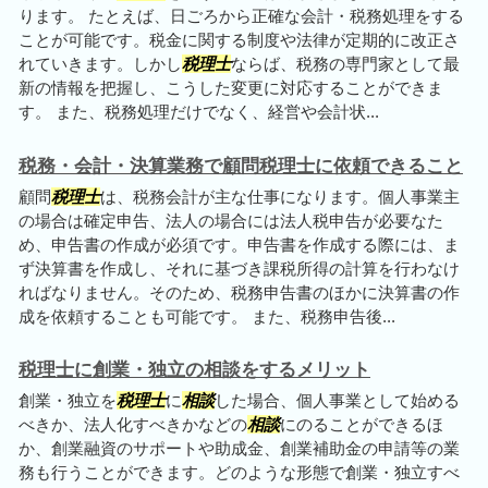
ります。 たとえば、日ごろから正確な会計・税務処理をする
ことが可能です。税金に関する制度や法律が定期的に改正さ
れていきます。しかし
税理士
ならば、税務の専門家として最
新の情報を把握し、こうした変更に対応することができま
す。 また、税務処理だけでなく、経営や会計状...
税務・会計・決算業務で顧問税理士に依頼できること
顧問
税理士
は、税務会計が主な仕事になります。個人事業主
の場合は確定申告、法人の場合には法人税申告が必要なた
め、申告書の作成が必須です。申告書を作成する際には、ま
ず決算書を作成し、それに基づき課税所得の計算を行わなけ
ればなりません。そのため、税務申告書のほかに決算書の作
成を依頼することも可能です。 また、税務申告後...
税理士に創業・独立の相談をするメリット
創業・独立を
税理士
に
相談
した場合、個人事業として始める
べきか、法人化すべきかなどの
相談
にのることができるほ
か、創業融資のサポートや助成金、創業補助金の申請等の業
務も行うことができます。どのような形態で創業・独立すべ