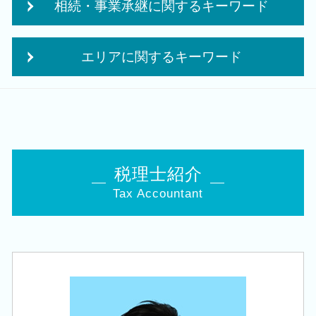
相続・事業承継に関するキーワード
法人 税金 対策
個人事業主 法人化 メリット
贈与税 夫婦間
創業 融資 税理士
相続税 追徴
法人税 申告期限
個人事業主 法人化 デメリット
エリアに関するキーワード
遺産 贈与税
税務顧問 税理士法人
個人事業主 事業計画書
自社株 相続
納税申告書 作成
株式会社 合同会社
相続 税理士 相談 新潟駅
小規模宅地等の特例 要件
法人 申告 書類
独立支援 税理士
創業支援 税理士 相談 新潟市南区
相続時精算課税 申告
決算 提出 書類
個人事業主 法人成り
創業支援 税理士 相談 西蒲区
相続税 減らす
中期 計画 作り方
会社設立 費用
会社設立 税理士 相談 江南区
会社 相続
税務調査前 修正申告
創業支援 資金
相続 税理士 相談 阿賀野市
住宅取得等資金 贈与
税理士紹介
月次 巡回監査
個人事業主 開業資金 融資
相続 税理士 相談 新潟市西区
事業承継 相続税
税務調査 立会
起業 資金 計画
Tax Accountant
税務顧問 税理士 相談 田上町
相続税申告 控除
決算 税務 申告
日本政策金融公庫 創業計画書
税務顧問 税理士 相談 新潟市南区
自社株 評価
税理士 経営
創業融資 必要 書類
創業支援 税理士 相談 加茂市
事業承継 節税
損益分岐点 計算方法
事業計画書 収支計画
税務顧問 税理士 相談 新発田市
相続 10か月
中期 経営計画
個人事業主 法人化
会社設立 税理士 相談 燕市
株 相続税 対策
経営改善 税理士
創業 サポート 事業
創業支援 税理士 相談 阿賀野市
相続 株
法人税 申告 決算書
相続 税理士 相談 胎内市
事業承継 法人
税理士 巡回監査