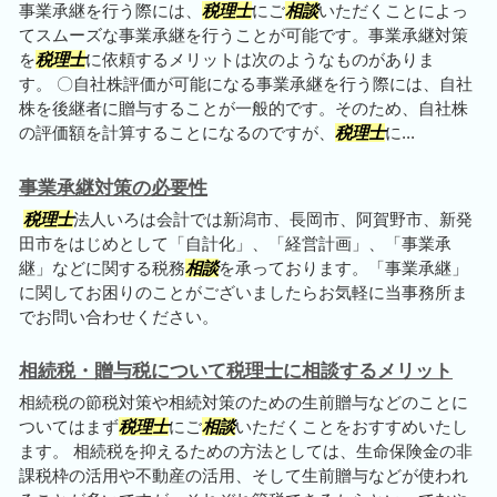
事業承継を行う際には、
税理士
にご
相談
いただくことによっ
てスムーズな事業承継を行うことが可能です。事業承継対策
を
税理士
に依頼するメリットは次のようなものがありま
す。 〇自社株評価が可能になる事業承継を行う際には、自社
株を後継者に贈与することが一般的です。そのため、自社株
の評価額を計算することになるのですが、
税理士
に...
事業承継対策の必要性
税理士
法人いろは会計では新潟市、長岡市、阿賀野市、新発
田市をはじめとして「自計化」、「経営計画」、「事業承
継」などに関する税務
相談
を承っております。「事業承継」
に関してお困りのことがございましたらお気軽に当事務所ま
でお問い合わせください。
相続税・贈与税について税理士に相談するメリット
相続税の節税対策や相続対策のための生前贈与などのことに
ついてはまず
税理士
にご
相談
いただくことをおすすめいたし
ます。 相続税を抑えるための方法としては、生命保険金の非
課税枠の活用や不動産の活用、そして生前贈与などが使われ