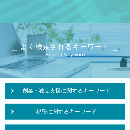
よく検索されるキーワード
Search Keyword
創業・独立支援に関するキーワード
会社設立後 税務署
税務に関するキーワード
起業 資金
会社 補助金制度
税務署 修正申告
株式会社 設立 条件