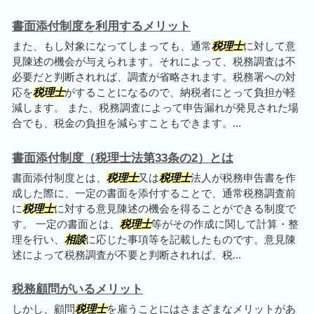
書面添付制度を利用するメリット
また、もし対象になってしまっても、通常
税理士
に対して意
見陳述の機会が与えられます。それによって、税務調査は不
必要だと判断されれば、調査が省略されます。税務署への対
応を
税理士
がすることになるので、納税者にとって負担が軽
減します。 また、税務調査によって申告漏れが発見された場
合でも、税金の負担を減らすこともできます。...
書面添付制度（税理士法第33条の2）とは
書面添付制度とは、
税理士
又は
税理士
法人が税務申告書を作
成した際に、一定の書面を添付することで、通常税務調査前
に
税理士
に対する意見陳述の機会を得ることができる制度で
す。 一定の書面とは、
税理士
等がその作成に関して計算・整
理を行い、
相談
に応じた事項等を記載したものです。意見陳
述によって税務調査が不要と判断されれば、税...
税務顧問がいるメリット
しかし、顧問
税理士
を雇うことにはさまざまなメリットがあ