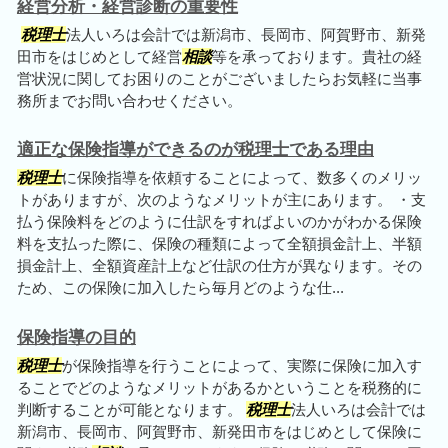
経営分析・経営診断の重要性
税理士
法人いろは会計では新潟市、長岡市、阿賀野市、新発
田市をはじめとして経営
相談
等を承っております。貴社の経
営状況に関してお困りのことがございましたらお気軽に当事
務所までお問い合わせください。
適正な保険指導ができるのが税理士である理由
税理士
に保険指導を依頼することによって、数多くのメリッ
トがありますが、次のようなメリットが主にあります。 ・支
払う保険料をどのように仕訳をすればよいのかがわかる保険
料を支払った際に、保険の種類によって全額損金計上、半額
損金計上、全額資産計上など仕訳の仕方が異なります。その
ため、この保険に加入したら毎月どのような仕...
保険指導の目的
税理士
が保険指導を行うことによって、実際に保険に加入す
ることでどのようなメリットがあるかということを税務的に
判断することが可能となります。
税理士
法人いろは会計では
新潟市、長岡市、阿賀野市、新発田市をはじめとして保険に