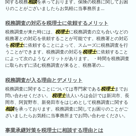
関する税務
相談
を承っております。保険の税務に関してお困
りのことがございましたらお気軽に当事務所ま...
税務調査の対応を税理士に依頼するメリット
税務調査が来た時には、
税理士
に税務調査の立ち合いなどの
税務署との対応を依頼することが可能です。税務署との対応
を
税理士
に依頼することによって、スムーズに税務調査を行
うことができます。税務調査の対応を
税理士
に依頼すること
によって次のようなメリットがあります。 ・時間を税務調査
に取られずに済む税務調査が来ると、税務署の...
税務調査が入る理由とデメリット
税務調査に関することについては専門家である
税理士
までお
問い合わせください。
税理士
法人いろは会計では新潟市、長
岡市、阿賀野市、新発田市をはじめとして税務調査に関する
相談
を承っております。税務調査に関してお困りのことがご
ざいましたらお気軽に当事務所までお問い合わせください。
事業承継対策を税理士に相談する理由とは