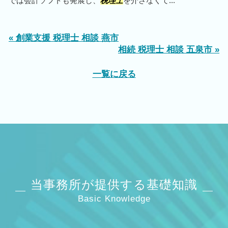
では会計ソフトも発展し、
税理士
を介さなくて...
« 創業支援 税理士 相談 燕市
相続 税理士 相談 五泉市 »
一覧に戻る
当事務所が提供する基礎知識
Basic Knowledge