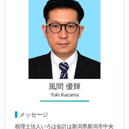
税務顧問 税理士 相談 燕市
自社株 事業承継
相続時精算課税制度 デメリット
税務顧問 税理士 相談 三条市
事業承継 相続
会社設立 税理士 相談 田上町
贈与税 対策
創業支援 税理士 相談 長岡市
贈与税 申告 税理士
会社設立 税理士 相談 白山駅
会社設立 税理士 相談 三条市
税務顧問 税理士 相談 新潟駅
風間 優輝
Yuki Kazama
メッセージ
税理士法人いろは会計は新潟県新潟市中央