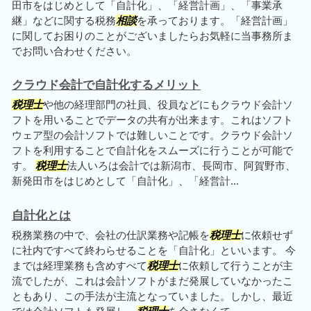
田市をはじめとして「自計化」、「経営計画」、「事業承
継」などに関する税務
相談
を承っております。「経営計画」
に関してお困りのことがございましたらお気軽に当事務所ま
でお問い合わせください。
クラウド会計で自計化するメリット
税理士
や他の経理部門の社員、役員などにもクラウド会計ソ
フトを用いることでデータの共有が出来ます。これはソフト
ウェア型の会計ソフトでは難しいことです。クラウド会計ソ
フトを利用することで自計化をスムーズに行うことが可能で
す。
税理士
法人いろは会計では新潟市、長岡市、阿賀野市、
新発田市をはじめとして「自計化」、「経営計...
自計化とは
税務業務の中で、会社の仕訳業務や記帳を
税理士
に依頼せず
に社内ですべて終わらせることを「自計化」といいます。 今
までは経理業務も含めすべて
税理士
に依頼して行うことが主
流でしたが、これは会計ソフトがまだ発展していなかったこ
ともあり、この手法が主流となっていました。しかし、最近