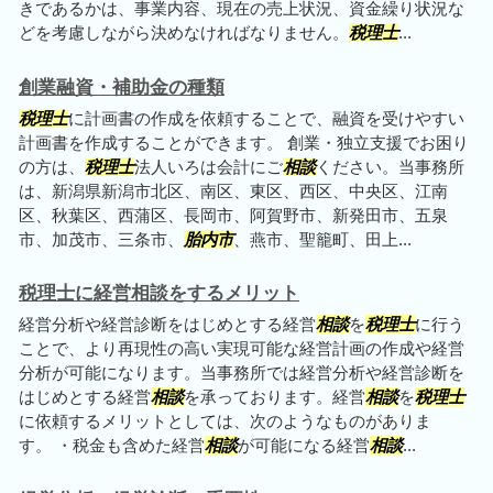
きであるかは、事業内容、現在の売上状況、資金繰り状況な
どを考慮しながら決めなければなりません。
税理士
...
創業融資・補助金の種類
税理士
に計画書の作成を依頼することで、融資を受けやすい
計画書を作成することができます。 創業・独立支援でお困り
の方は、
税理士
法人いろは会計にご
相談
ください。当事務所
は、新潟県新潟市北区、南区、東区、西区、中央区、江南
区、秋葉区、西蒲区、長岡市、阿賀野市、新発田市、五泉
市、加茂市、三条市、
胎内市
、燕市、聖籠町、田上...
税理士に経営相談をするメリット
経営分析や経営診断をはじめとする経営
相談
を
税理士
に行う
ことで、より再現性の高い実現可能な経営計画の作成や経営
分析が可能になります。当事務所では経営分析や経営診断を
はじめとする経営
相談
を承っております。経営
相談
を
税理士
に依頼するメリットとしては、次のようなものがありま
す。 ・税金も含めた経営
相談
が可能になる経営
相談
...