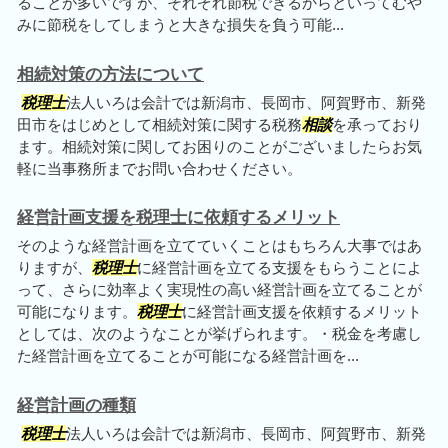
ることが多いですが、それぞれ節税できるからといってむや
みに節税をしてしまうと大きな損失を負う可能...
相続対策の方法について
税理士
法人いろは会計では新潟市、長岡市、阿賀野市、新発
田市をはじめとして相続対策に関する税務
相談
を承っており
ます。相続対策に関してお困りのことがございましたらお気
軽に当事務所までお問い合わせください。
経営計画支援を税理士に依頼するメリット
そのような経営計画を立てていくことはもちろん大事ではあ
りますが、
税理士
に経営計画を立てる支援をもらうことによ
って、さらに効率よく実現性の高い経営計画を立てることが
可能になります。
税理士
に経営計画支援を依頼するメリット
としては、次のようなことが挙げられます。・税金を考慮し
た経営計画を立てることが可能になる経営計画を...
経営計画の種類
税理士
法人いろは会計では新潟市、長岡市、阿賀野市、新発