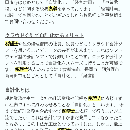
田市をはじめとして「自計化」、「経営計画」、「事業承
継」などに関する税務
相談
を承っております。「経営計画」
に関してお困りのことがございましたらお気軽に当事務所ま
でお問い合わせください。
クラウド会計で自計化するメリット
税理士
や他の経理部門の社員、役員などにもクラウド会計ソ
フトを用いることでデータの共有が出来ます。これはソフト
ウェア型の会計ソフトでは難しいことです。クラウド会計ソ
フトを利用することで自計化をスムーズに行うことが可能で
す。
税理士
法人いろは会計では新潟市、長岡市、阿賀野市、
新発田市をはじめとして「自計化」、「経営計...
自計化とは
税務業務の中で、会社の仕訳業務や記帳を
税理士
に依頼せず
に社内ですべて終わらせることを「自計化」といいます。 今
までは経理業務も含めすべて
税理士
に依頼して行うことが主
流でしたが、これは会計ソフトがまだ発展していなかったこ
ともあり、この手法が主流となっていました。しかし、最近