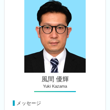
創業支援 税理士 相談 江南区
自社株 評価
税務署 調査 法人
創業支援 税理士 相談 五泉市
相続税 追徴
クラウド会計 導入
税務顧問 税理士 相談 江南区
相続 申告書
税務顧問 税理士 相談 亀田駅
相続税申告 控除
創業支援 税理士 相談 新潟市北区
事業承継税制 優遇
相続 税理士 相談 胎内市
会社設立 税理士 相談 胎内市
創業支援 税理士 相談 新発田市
風間 優輝
Yuki Kazama
メッセージ