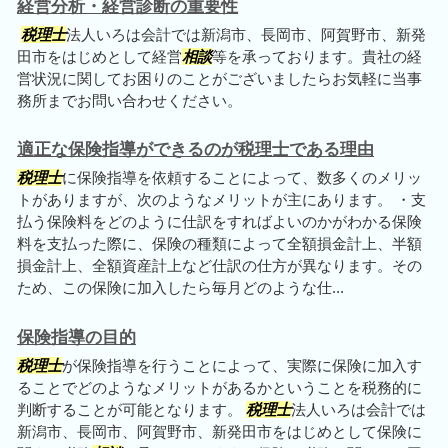
経営分析・経営診断の重要性
税理士
法人いろは会計では新潟市、長岡市、阿賀野市、新発
田市をはじめとして経営
相談
等を承っております。貴社の経
営状況に関してお困りのことがございましたらお気軽に当事
務所までお問い合わせください。
適正な保険指導ができるのが税理士である理由
税理士
に保険指導を依頼することによって、数多くのメリッ
トがありますが、次のようなメリットが主にあります。 ・支
払う保険料をどのように仕訳をすればよいのかがわかる保険
料を支払った際に、保険の種類によって全額損金計上、半額
損金計上、全額資産計上など仕訳の仕方が異なります。その
ため、この保険に加入したら毎月どのような仕...
保険指導の目的
税理士
が保険指導を行うことによって、実際に保険に加入す
ることでどのようなメリットがあるかということを税務的に
判断することが可能となります。
税理士
法人いろは会計では
新潟市、長岡市、阿賀野市、新発田市をはじめとして保険に