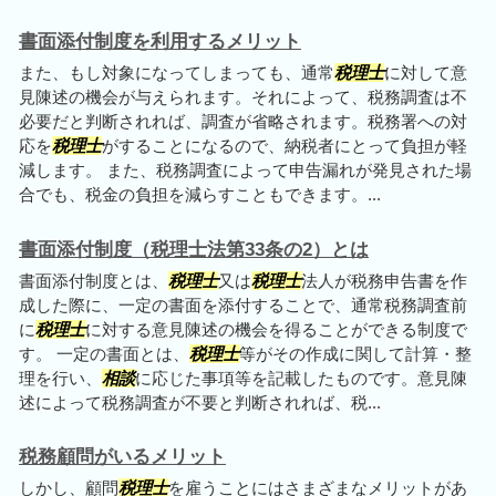
書面添付制度を利用するメリット
また、もし対象になってしまっても、通常
税理士
に対して意
見陳述の機会が与えられます。それによって、税務調査は不
必要だと判断されれば、調査が省略されます。税務署への対
応を
税理士
がすることになるので、納税者にとって負担が軽
減します。 また、税務調査によって申告漏れが発見された場
合でも、税金の負担を減らすこともできます。...
書面添付制度（税理士法第33条の2）とは
書面添付制度とは、
税理士
又は
税理士
法人が税務申告書を作
成した際に、一定の書面を添付することで、通常税務調査前
に
税理士
に対する意見陳述の機会を得ることができる制度で
す。 一定の書面とは、
税理士
等がその作成に関して計算・整
理を行い、
相談
に応じた事項等を記載したものです。意見陳
述によって税務調査が不要と判断されれば、税...
税務顧問がいるメリット
しかし、顧問
税理士
を雇うことにはさまざまなメリットがあ