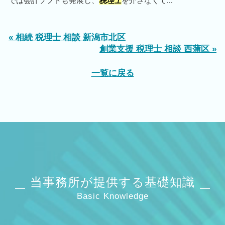
では会計ソフトも発展し、
税理士
を介さなくて...
« 相続 税理士 相談 新潟市北区
創業支援 税理士 相談 西蒲区 »
一覧に戻る
当事務所が提供する基礎知識
Basic Knowledge