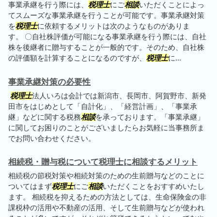
事業承継を行う際には、
税理士
にご
相談
いただくことによっ
てスムーズな事業承継を行うことが可能です。事業承継対策
を
税理士
に依頼するメリットは次のようなものがありま
す。 〇自社株評価が可能になる事業承継を行う際には、自社
株を後継者に贈与することが一般的です。そのため、自社株
の評価額を計算することになるのですが、
税理士
に...
事業承継対策の必要性
税理士
法人いろは会計では新潟市、長岡市、阿賀野市、新発
田市をはじめとして「自計化」、「経営計画」、「事業承
継」などに関する税務
相談
を承っております。「事業承継」
に関してお困りのことがございましたらお気軽に当事務所ま
でお問い合わせください。
相続税・贈与税について税理士に相談するメリット
相続税の節税対策や相続対策のための生前贈与などのことに
ついてはまず
税理士
にご
相談
いただくことをおすすめいたし
ます。 相続税を抑えるための方法としては、生命保険金の非
課税枠の活用や不動産の活用、そして生前贈与などが使われ