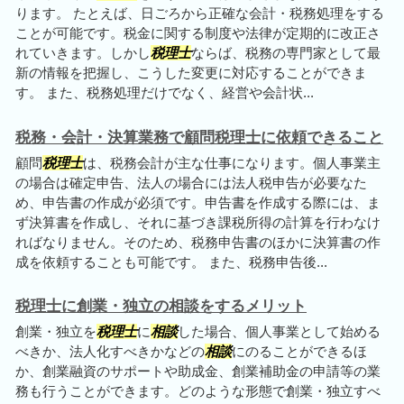
ります。 たとえば、日ごろから正確な会計・税務処理をする
ことが可能です。税金に関する制度や法律が定期的に改正さ
れていきます。しかし
税理士
ならば、税務の専門家として最
新の情報を把握し、こうした変更に対応することができま
す。 また、税務処理だけでなく、経営や会計状...
税務・会計・決算業務で顧問税理士に依頼できること
顧問
税理士
は、税務会計が主な仕事になります。個人事業主
の場合は確定申告、法人の場合には法人税申告が必要なた
め、申告書の作成が必須です。申告書を作成する際には、ま
ず決算書を作成し、それに基づき課税所得の計算を行わなけ
ればなりません。そのため、税務申告書のほかに決算書の作
成を依頼することも可能です。 また、税務申告後...
税理士に創業・独立の相談をするメリット
創業・独立を
税理士
に
相談
した場合、個人事業として始める
べきか、法人化すべきかなどの
相談
にのることができるほ
か、創業融資のサポートや助成金、創業補助金の申請等の業
務も行うことができます。どのような形態で創業・独立すべ