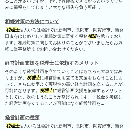
ることが多いですが、それぞれ節税できるからといってむや
みに節税をしてしまうと大きな損失を負う可能...
相続対策の方法について
税理士
法人いろは会計では新潟市、長岡市、阿賀野市、新発
田市をはじめとして相続対策に関する税務
相談
を承っており
ます。相続対策に関してお困りのことがございましたらお気
軽に当事務所までお問い合わせください。
経営計画支援を税理士に依頼するメリット
そのような経営計画を立てていくことはもちろん大事ではあ
りますが、
税理士
に経営計画を立てる支援をもらうことによ
って、さらに効率よく実現性の高い経営計画を立てることが
可能になります。
税理士
に経営計画支援を依頼するメリット
としては、次のようなことが挙げられます。・税金を考慮し
た経営計画を立てることが可能になる経営計画を...
経営計画の種類
税理士
法人いろは会計では新潟市、長岡市、阿賀野市、新発