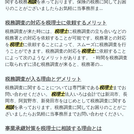
関する税務
相談
を承っております。保険の税務に関してお困
りのことがございましたらお気軽に当事務所ま...
税務調査の対応を税理士に依頼するメリット
税務調査が来た時には、
税理士
に税務調査の立ち合いなどの
税務署との対応を依頼することが可能です。税務署との対応
を
税理士
に依頼することによって、スムーズに税務調査を行
うことができます。税務調査の対応を
税理士
に依頼すること
によって次のようなメリットがあります。 ・時間を税務調査
に取られずに済む税務調査が来ると、税務署の...
税務調査が入る理由とデメリット
税務調査に関することについては専門家である
税理士
までお
問い合わせください。
税理士
法人いろは会計では新潟市、長
岡市、阿賀野市、新発田市をはじめとして税務調査に関する
相談
を承っております。税務調査に関してお困りのことがご
ざいましたらお気軽に当事務所までお問い合わせください。
事業承継対策を税理士に相談する理由とは