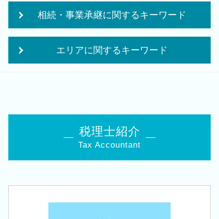
税務 確定申告
株式会社 設立 条件
相続・事業承継に関するキーワード
年次 決算業務
株式会社 合同会社
税務調査 立会
起業 資金 計画
相続税 申告書
損益分岐点 計算方法
企業 経営計画
エリアに関するキーワード
小規模宅地等の特例 要件
決算 提出 書類
個人事業主 開業資金 融資
贈与税 申告 税理士
中期 計画 作り方
個人事業主 法人化 メリット
会社設立 税理士 相談 豊栄駅
相続税 税務署
決算 税務 申告
日本政策金融公庫 創業融資 必要書類
会社設立 税理士 相談 新潟市中央区
経営 承継
月次 巡回監査
創業 サポート 事業
創業支援 税理士 相談 豊栄駅
相続 10か月
経営改善 税理士
会社 補助金制度
創業支援 税理士 相談 長岡市
相続税 減らす
法人 保険 節税
個人事業主 法人化 デメリット
相続 税理士 相談 新発田市
相続 株
税理士紹介
法人税 申告 決算書
日本政策金融公庫 創業計画書
税務顧問 税理士 相談 三条市
承継 支援
税務申告
起業 資金
Tax Accountant
相続 税理士 相談 阿賀野市
事業承継 相続税
法人税 申告 提出書類
創業補助金 申請
相続 税理士 相談 江南区
事業承継 相続
相続時精算課税制度 メリット
個人事業主 法人成り
会社設立 税理士 相談 田上町
事業承継 法人
贈与税 夫婦間
創業融資 必要 書類
創業支援 税理士 相談 加茂市
遺産 贈与税
税務署 修正申告
創業 助成金 補助金
会社設立 税理士 相談 新潟市南区
事業承継 節税
中期 経営計画
会社設立 費用
税務顧問 税理士 相談 長岡市
会社 相続
追徴課税 個人