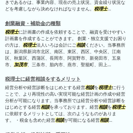
きであるかは、事業内容、現在の売上状況、資金繰り状況な
どを考慮しながら決めなければなりません。
税理士
...
創業融資・補助金の種類
税理士
に計画書の作成を依頼することで、融資を受けやすい
計画書を作成することができます。 創業・独立支援でお困り
の方は、
税理士
法人いろは会計にご
相談
ください。当事務所
は、新潟県新潟市北区、南区、東区、西区、中央区、江南
区、秋葉区、西蒲区、長岡市、阿賀野市、新発田市、五泉
市、
加茂市
、三条市、胎内市、燕市、聖籠町、田上...
税理士に経営相談をするメリット
経営分析や経営診断をはじめとする経営
相談
を
税理士
に行う
ことで、より再現性の高い実現可能な経営計画の作成や経営
分析が可能になります。当事務所では経営分析や経営診断を
はじめとする経営
相談
を承っております。経営
相談
を
税理士
に依頼するメリットとしては、次のようなものがありま
す。 ・税金も含めた経営
相談
が可能になる経営
相談
...