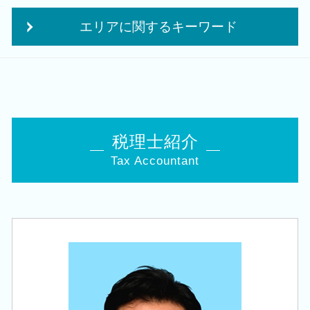
税務署 調査 法人
会社設立 資本金
相続税 申告書
法人税 修正申告
個人事業主 法人化
エリアに関するキーワード
相続税 減らす
クラウド会計 導入
創業 サポート 事業
相続時精算課税 申告
法人 保険 節税
起業 資金
税務顧問 税理士 相談 新潟市西区
相続税 税務署
月次 巡回監査
補助金 事業計画
創業支援 税理士 相談 新潟市西区
事業承継税制 優遇
赤字 法人税
会社設立 費用
税務顧問 税理士 相談 五泉市
自社株 評価
中期 経営計画
融資 事業計画
会社設立 税理士 相談 豊栄駅
贈与税 対策
自計化 システム 支援
株式会社 設立 条件
相続 税理士 相談 加茂市
相続 10か月
税理士紹介
法人税 更正の請求
個人事業主 法人成り
会社設立 税理士 相談 聖籠町
事業承継 法人
役員報酬 節税
法人成り タイミング
Tax Accountant
税務顧問 税理士 相談 新津駅
相続 株
税務 コンサルティング
創業 助成金 補助金
税務顧問 税理士 相談 亀田駅
小規模宅地等の特例 要件
法人税 中間納付
創業 融資 税理士
相続 税理士 相談 胎内市
承継 支援
決算 提出 書類
個人事業主 開業資金 融資
会社設立 税理士 相談 五泉市
住宅取得等資金 贈与
税理士 巡回監査
起業 資金 計画
相続 税理士 相談 江南区
会社 相続
税務申告
個人事業主 法人化 デメリット
会社設立 税理士 相談 阿賀野市
自社株 相続
決算業務
創業支援 税理士 相談 豊栄駅
相続税 追徴
法人税 申告 決算書
相続 税理士 相談 新潟市南区
相続 申告書
経営改善 税理士
税務顧問 税理士 相談 新発田市