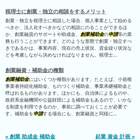
税理士に創業・独立の相談をするメリット
創業・独立を税理士に相談した場合、個人事業として始める
べきか、法人化すべきかなどの相談にのることができるほ
か、創業融資のサポートや助成金、
創業補助金
の
申請
等の業
務も行うことができます。どのような形態で創業・独立すべ
きであるかは、事業内容、現在の売上状況、資金繰り状況な
どを考慮しながら決めなければなりません。税理士...
創業融資・補助金の種類
創業補助金
にはいくつか種類があります。たとえば、小規模
事業者持続化補助金、ものづくり補助金、事業承継補助金と
呼ばれるものがあります。ほかにも、自治体によるものや、
政府系金融機関や公益財団による補助金もあるので、いかな
る制度を利用できるのか、事前に調べておくことが必要で
す。補助金を
申請
する場合にも、創業融資と同様に...
« 創業 助成金 補助金
起業 資金 計画 »