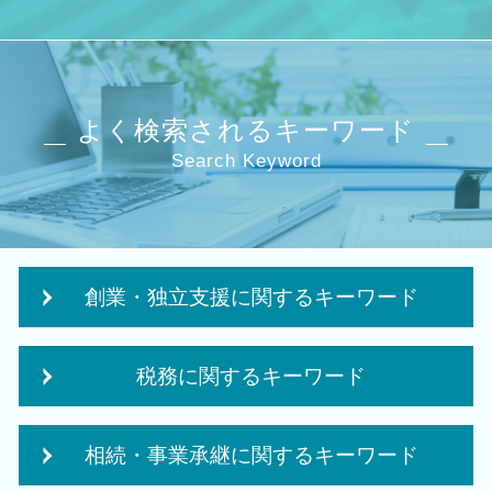
よく検索されるキーワード
Search Keyword
創業・独立支援に関するキーワード
起業 必要 資金
税務に関するキーワード
政府 起業支援
日本政策金融公庫 創業融資 必要書類
税務調査 個人事業主
日本政策金融公庫 創業計画書
相続・事業承継に関するキーワード
決算 税務 申告
事業計画書 収支計画