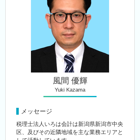
相続税申告 控除
創業支援 税理士 相談 加茂市
遺産 贈与税
会社設立 税理士 相談 新潟駅
贈与税 申告 税理士
税務顧問 税理士 相談 新潟市北区
税務顧問 税理士 相談 田上町
税務顧問 税理士 相談 新潟市中央区
風間 優輝
Yuki Kazama
メッセージ
税理士法人いろは会計は新潟県新潟市中央
区、及びその近隣地域を主な業務エリアと