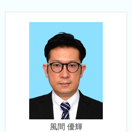
修正申告 税務調査
創業 融資 金利
税務顧問 税理士 相談 阿賀野市
相続税 税務署
税務 申告書 決算書
創業 融資 税理士
相続 税理士 相談 豊栄駅
贈与税 対策
税務申告
株式会社 設立 条件
相続 税理士 相談 胎内市
会社 相続
税務 申告書
起業 必要 資金
会社設立 税理士 相談 田上町
相続税申告 控除
法人税 修正申告
相続 税理士 相談 新潟市東区
承継 支援
法人税 申告期限
税務顧問 税理士 相談 新発田市
自社株 事業承継
税務署 調査 法人
相続 税理士 相談 亀田駅
事業承継 法人
税務顧問 税理士 相談 新潟市南区
相続税 減らす
会社設立 税理士 相談 三条市
事業承継 節税
創業支援 税理士 相談 新発田市
創業支援 税理士 相談 西蒲区
会社設立 税理士 相談 豊栄駅
風間 優輝