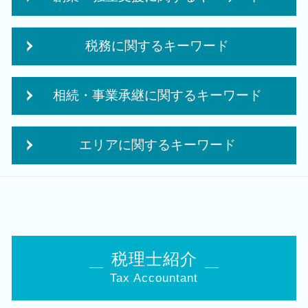
法人成り タイミング
税務に関するキーワード
起業 資金 計画
創業融資 必要 書類
納税申告書 作成
個人事業主 法人化 デメリット
相続・事業承継に関するキーワード
クラウド会計 導入
会社 補助金制度
贈与税 夫婦間
創業支援 資金
事業承継 相続
経営改善 税理士
融資 事業計画
エリアに関するキーワード
住宅取得等資金 贈与
法人税 申告 決算書
日本政策金融公庫 創業融資 必要書類
小規模宅地等の特例 要件
相続時精算課税制度 デメリット
会社設立 資本金
創業支援 税理士 相談 新潟駅
株 相続税 対策
税理士 巡回監査
創業 事業
相続 税理士 相談 西蒲区
相続時精算課税 申告
中期 計画 作り方
個人事業主 法人成り
会社設立 税理士 相談 白山駅
相続税 対策 贈与
赤字 法人税
個人事業主 法人化 メリット
会社設立 税理士 相談 亀田駅
事業承継税制 優遇
法人税 中間申告
日本政策金融公庫 創業計画書
相続 税理士 相談 新津駅
経営 承継
税理士紹介
役員報酬 節税
個人事業主 法人化
会社設立 税理士 相談 胎内市
自社株 評価
法人税 申告 提出書類
個人事業主 事業計画書
Tax Accountant
会社設立 税理士 相談 阿賀野市
相続税 手続き
税務調査前 修正申告
法人化 タイミング
相続 税理士 相談 聖籠町
事業承継 税理士