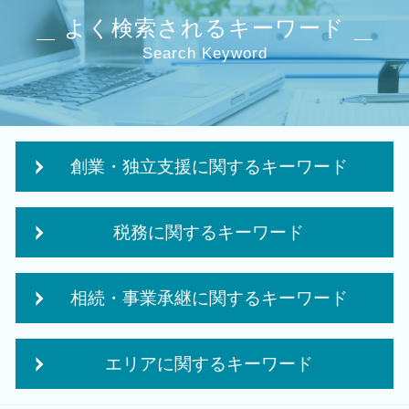
よく検索されるキーワード
Search Keyword
創業・独立支援に関するキーワード
会社設立後 税務署
税務に関するキーワード
法人成り タイミング
独立支援 税理士
税務 申告書
創業 助成金 補助金
相続・事業承継に関するキーワード
法人税 中間申告
起業 資金
税務調査 個人事業主
個人事業主 事業計画書
相続 10か月
追徴課税 個人
会社設立 費用
エリアに関するキーワード
事業承継税制 優遇
法人 申告 書類
創業融資 必要 書類
事業承継 法人
税務 コンサルティング
創業支援 資金