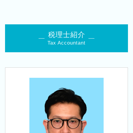
税務顧問 税理士 相談 五泉市
事業承継 税理士
相続時精算課税制度 デメリット
法人化 タイミング
会社設立 税理士 相談 新潟市南区
相続税 申告書
税理士 経営
会社 補助金制度
創業支援 税理士 相談 長岡市
相続税 追徴
贈与税 夫婦間
会社設立 資本金
会社設立 税理士 相談 聖籠町
相続税 対策 贈与
決算業務
個人事業主 法人化 メリット
税務顧問 税理士 相談 西蒲区
経営 承継
税理士紹介
クラウド会計 導入
個人事業主 法人化 デメリット
相続 税理士 相談 新発田市
相続税申告 控除
税務 申告書 決算書
創業 融資 金利
Tax Accountant
会社設立 税理士 相談 新潟駅
相続時精算課税 申告
役員報酬 節税
政府 起業支援
相続 税理士 相談 新潟市東区
生命保険 相続対策
納税申告書 作成
事業計画書 収支計画
相続 税理士 相談 加茂市
贈与税 申告 税理士
税務調査 立会
創業 サポート 事業
税務顧問 税理士 相談 田上町
相続 申告書
税務調査前 修正申告
創業 融資 税理士
会社設立 税理士 相談 田上町
生前 相続対策
中小企業倒産防止共済 制度
日本政策金融公庫 創業融資 必要書類
創業支援 税理士 相談 胎内市
相続税 減らす
税務署 調査 法人
創業支援 税理士 相談 新潟市中央区
住宅取得等資金 贈与
法人 顧問
相続 税理士 相談 白山駅
相続 株
法人税 修正申告
相続 税理士 相談 新潟市南区
株 相続税 対策
相続 税理士 相談 阿賀野市
自社株 評価
会社設立 税理士 相談 新津駅
事業承継 相続税
相続 税理士 相談 新津駅