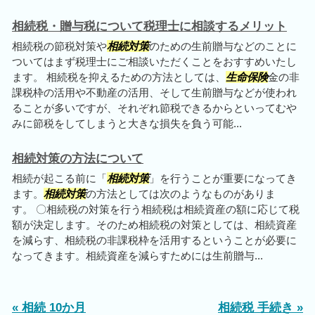
相続税・贈与税について税理士に相談するメリット
相続税の節税対策や
相続対策
のための生前贈与などのことに
ついてはまず税理士にご相談いただくことをおすすめいたし
ます。 相続税を抑えるための方法としては、
生命保険
金の非
課税枠の活用や不動産の活用、そして生前贈与などが使われ
ることが多いですが、それぞれ節税できるからといってむや
みに節税をしてしまうと大きな損失を負う可能...
相続対策の方法について
相続が起こる前に「
相続対策
」を行うことが重要になってき
ます。
相続対策
の方法としては次のようなものがありま
す。 〇相続税の対策を行う相続税は相続資産の額に応じて税
額が決定します。そのため相続税の対策としては、相続資産
を減らす、相続税の非課税枠を活用するということが必要に
なってきます。相続資産を減らすためには生前贈与...
« 相続 10か月
相続税 手続き »