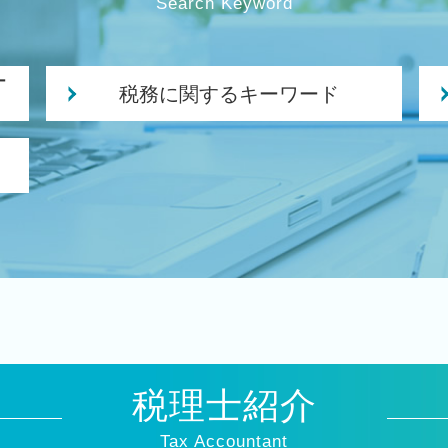
Search Keyword
ー
税務に関するキーワード
法人税 中間申告
税務調査 何年前まで
経営改善 税理士
税務調査 個人事業主
役員報酬 節税
法人税 更正の請求
法人税 申告 延長
決算業務
税理士 巡回監査
法人税 修正申告
税理士紹介
修正申告 税務調査
損益分岐点 計算方法
Tax Accountant