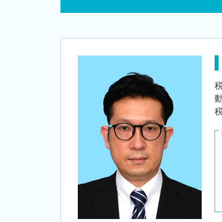
個人事業主 開業資金 融資
創業支援 税理士 相談 新潟市北区
個人事業主 法人化 デメリット
創業支援 税理士 相談 江南区
独立支援 税理士
創業支援 税理士 相談 亀田駅
株式会社 設立 条件
会社設立 税理士 相談 三条市
会社 補助金制度
創業支援 税理士 相談 田上町
個人事業主 事業計画書
税務顧問 税理士 相談 阿賀野市
創業 助成金 補助金
創業支援 税理士 相談 新発田市
法人化 タイミング
会社設立 税理士 相談 新発田市
会社設立 税理士 相談 新潟市北区
会社設立 税理士 相談 亀田駅