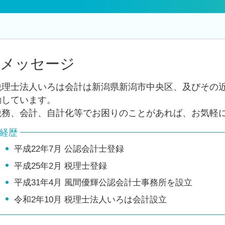
税務調査 立会
年次 決算業務
中期 経営計画
月次 巡回監査
法人 保険 節税
メッセージ
クラウド会計 導入
赤字 法人税
税理士法人いろは会計は新潟県新潟市中央区、及びその
法人 申告 書類
動しています。
税務、会計、自計化等でお困りのことがあれば、お気軽
経歴
平成22年7月 公認会計士登録
平成25年2月 税理士登録
平成31年4月 風間優輝公認会計士事務所を設立
令和2年10月 税理士法人いろは会計設立