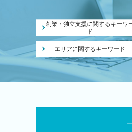
創業・独立支援に関するキーワ
ド
企業 経営計画
エリアに関するキーワード
政府 起業支援
融資 事業計画
相続 税理士 相談 豊栄駅
創業 融資 税理士
税務顧問 税理士 相談 豊栄駅
日本政策金融公庫 創業計画書
相続 税理士 相談 新潟市東区
株式会社 合同会社
会社設立 税理士 相談 胎内市
会社事業 計画書
相続 税理士 相談 新潟駅
創業補助金 申請
相続 税理士 相談 秋葉区
創業 事業
相続 税理士 相談 長岡市
創業融資 必要 書類
創業支援 税理士 相談 胎内市
創業 サポート 事業
会社設立 税理士 相談 豊栄駅
起業 必要 資金
会社設立 税理士 相談 田上町