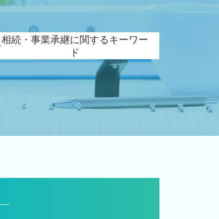
相続・事業承継に関するキーワー
ド
生命保険 相続対策
相続税 対策 贈与
相続 申告書
相続 株
事業承継 相続税
相続税 追徴
相続税 税務署
小規模宅地等の特例 要件
事業承継税制 優遇
贈与税 対策
承継 支援
自社株 評価