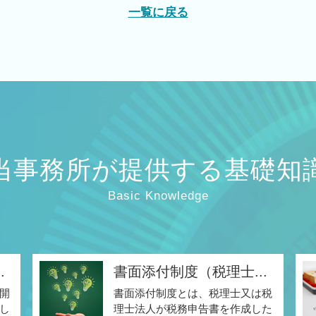
一覧に戻る
当事務所が提供する基礎知
Basic Knowledge
.
書面添付制度（税理士...
開
書面添付制度とは、税理士又は税
し
理士法人が税務申告書を作成した