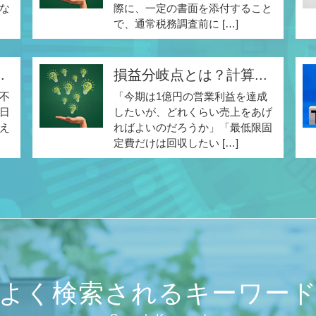
な
際に、一定の書面を添付すること
で、通常税務調査前に […]
.
損益分岐点とは？計算...
不
「今期は1億円の営業利益を達成
日
したいが、どれくらい売上をあげ
え
ればよいのだろうか」「最低限固
定費だけは回収したい […]
よく検索されるキーワー