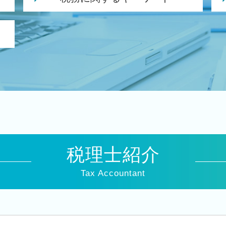
税理士 経営
税務申告
法人 税金 対策
納税申告書 作成
追徴課税 個人
月次 巡回監査
法人 申告 書類
クラウド会計 導入
税務署 修正申告
損益分岐点 計算方法
税理士紹介
税務 申告書 決算書
相続時精算課税制度 デメリット
Tax Accountant
税務 確定申告
会社 税務
税務 コンサルティング
税務顧問 税理士法人