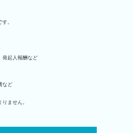
です。
、発起人報酬など
費など
まりません。