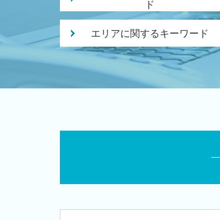
ド
独立支援 税理士
エリアに関するキーワード
補助金 事業計画
個人事業主 法人化
創業支援 税理士 相談 長岡市
創業 サポート 事業
会社設立 税理士 相談 聖籠町
個人事業主 法人化 メリット
会社設立 税理士 相談 胎内市
会社事業 計画書
創業支援 税理士 相談 新潟市南区
創業融資 必要 書類
創業支援 税理士 相談 江南区
株式会社 合同会社
税務顧問 税理士 相談 新潟市北区
法人成り タイミング
相続 税理士 相談 白山駅
創業 助成金 補助金
相続 税理士 相談 新発田市
創業 事業
会社設立 税理士 相談 新潟市南区
創業補助金 申請
会社設立 税理士 相談 新潟市西区
起業 必要 資金
会社設立 税理士 相談 長岡市
個人事業主 法人化 デメリット
創業支援 税理士 相談 胎内市
個人事業主 開業資金 融資
会社設立 税理士 相談 亀田駅
日本政策金融公庫 創業計画書