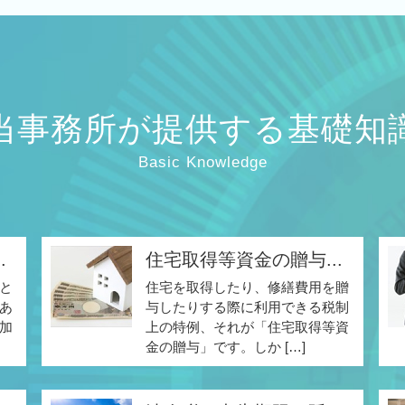
当事務所が提供する基礎知
Basic Knowledge
.
住宅取得等資金の贈与...
と
住宅を取得したり、修繕費用を贈
あ
与したりする際に利用できる税制
加
上の特例、それが「住宅取得等資
金の贈与」です。しか […]