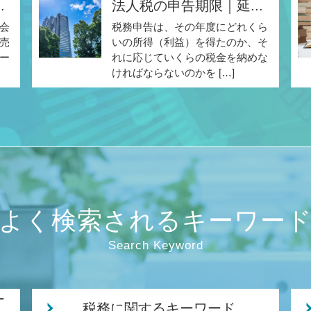
.
法人税の申告期限｜延...
会
税務申告は、その年度にどれくら
売
いの所得（利益）を得たのか、そ
ー
れに応じていくらの税金を納めな
ければならないのかを […]
よく検索されるキーワー
Search Keyword
ー
税務に関するキーワード