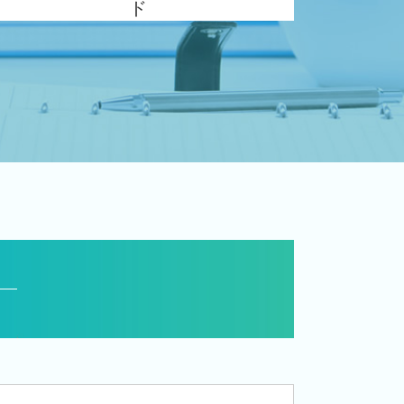
ド
生前 相続対策
相続税 対策 贈与
事業承継 法人
相続税 減らす
相続 10か月
事業承継 相続税
事業承継税制 優遇
相続税 申告書
自社株 相続
相続税 手続き
相続税 対策 アパート
相続税 税務署
名義預金 贈与税
小規模宅地等の特例 要件
住宅取得等資金 贈与
自社株 事業承継